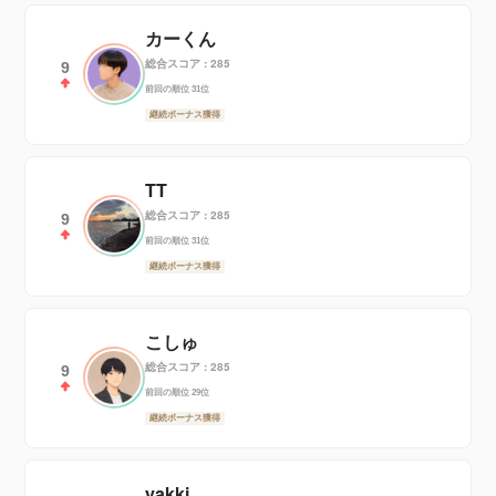
カーくん
総合スコア : 285
9
前回の順位 31位
継続ボーナス獲得
TT
総合スコア : 285
9
前回の順位 31位
継続ボーナス獲得
こしゅ
総合スコア : 285
9
前回の順位 29位
継続ボーナス獲得
yakki