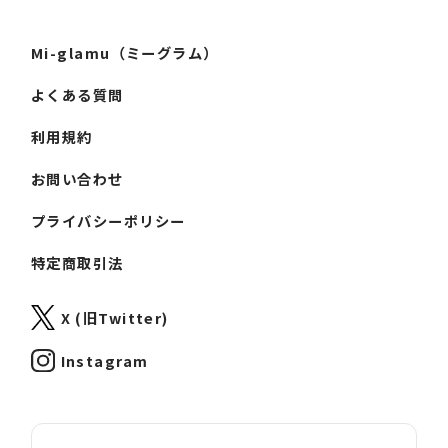
Mi-glamu（ミーグラム）
よくある質問
利用規約
お問い合わせ
プライバシーポリシー
特定商取引法
X (旧Twitter)
Instagram