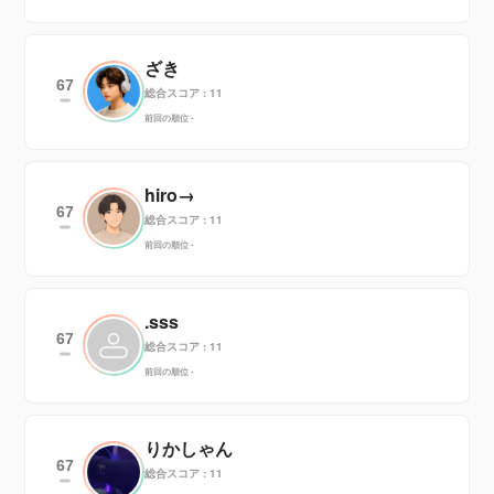
ざき
67
総合スコア : 11
前回の順位 -
hiro→
67
総合スコア : 11
前回の順位 -
.sss
67
総合スコア : 11
前回の順位 -
りかしゃん
67
総合スコア : 11