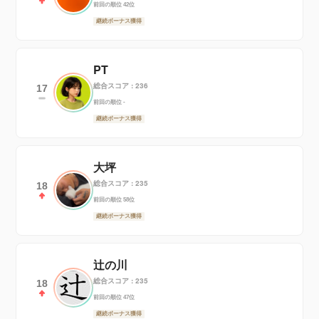
前回の順位 42位
継続ボーナス獲得
PT
総合スコア : 236
17
前回の順位 -
継続ボーナス獲得
大坪
総合スコア : 235
18
前回の順位 58位
継続ボーナス獲得
辻の川
総合スコア : 235
18
前回の順位 47位
継続ボーナス獲得