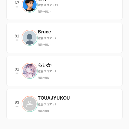
67
総合スコア : 11
前回の順位 -
Bruce
91
総合スコア : 2
前回の順位 -
らいか
91
総合スコア : 2
前回の順位 -
TOUAJYUKOU
93
総合スコア : 1
前回の順位 -