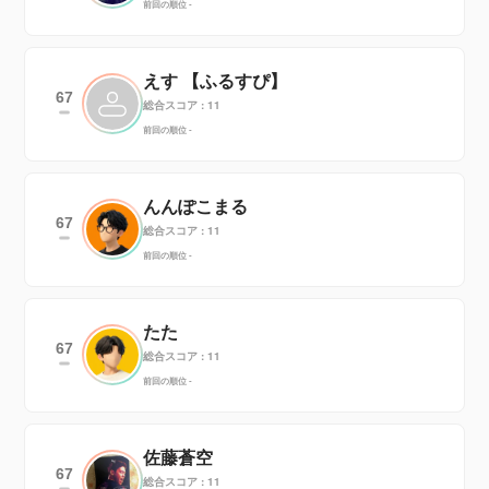
前回の順位 -
えす 【ふるすぴ】
67
総合スコア : 11
前回の順位 -
んんぽこまる
67
総合スコア : 11
前回の順位 -
たた
67
総合スコア : 11
前回の順位 -
佐藤蒼空
67
総合スコア : 11