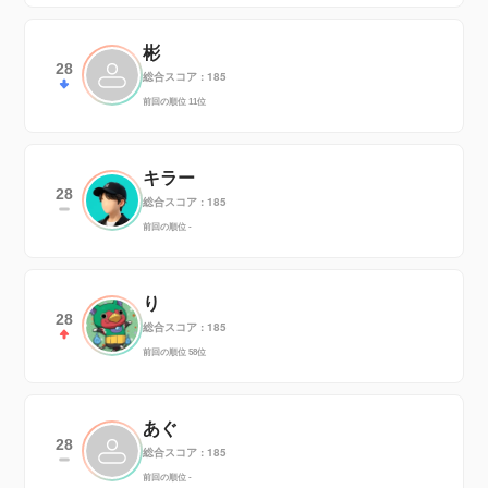
彬
28
総合スコア : 185
前回の順位 11位
キラー
28
総合スコア : 185
前回の順位 -
り
28
総合スコア : 185
前回の順位 58位
あぐ
28
総合スコア : 185
前回の順位 -