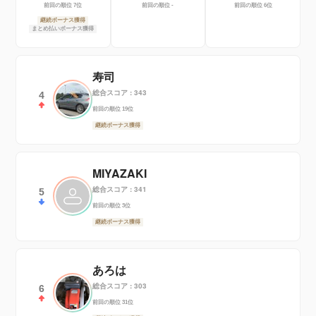
前回の順位 7位
前回の順位 -
前回の順位 6位
継続ボーナス獲得
まとめ払いボーナス獲得
寿司
総合スコア : 343
4
前回の順位 19位
継続ボーナス獲得
MIYAZAKI
総合スコア : 341
5
前回の順位 3位
継続ボーナス獲得
あろは
総合スコア : 303
6
前回の順位 31位