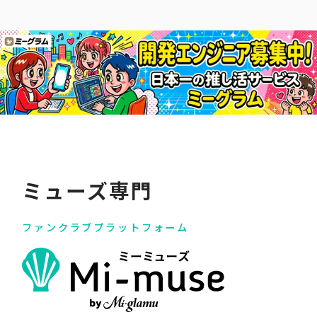
ミューズ専門
ファンクラブプラットフォーム