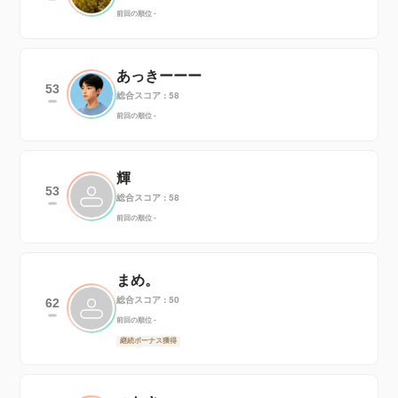
前回の順位 -
あっきーーー
53
総合スコア : 58
前回の順位 -
輝
53
総合スコア : 58
前回の順位 -
まめ。
総合スコア : 50
62
前回の順位 -
継続ボーナス獲得