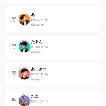
あ
52
総合スコア : 60
前回の順位 83位
たるん
53
総合スコア : 58
前回の順位 -
あっきー
53
総合スコア : 58
前回の順位 -
たま
53
総合スコア : 58