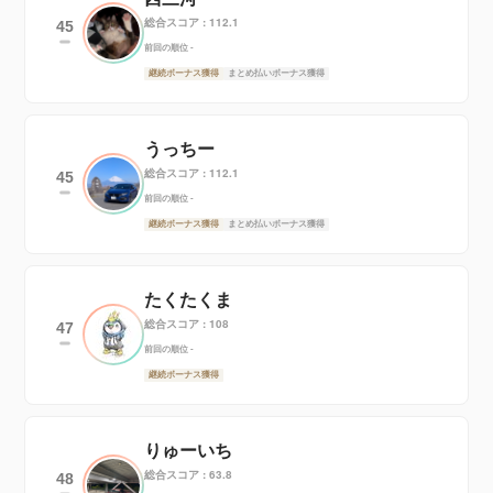
総合スコア : 112.1
45
前回の順位 -
継続ボーナス獲得
まとめ払いボーナス獲得
うっちー
総合スコア : 112.1
45
前回の順位 -
継続ボーナス獲得
まとめ払いボーナス獲得
たくたくま
総合スコア : 108
47
前回の順位 -
継続ボーナス獲得
りゅーいち
総合スコア : 63.8
48