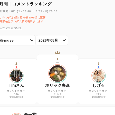
月間｜コメントランキング
計期間：8/1 (土) 00:00 〜 8/31 (月) 23:59
ンキングは1日1回 午前7:00頃に更新
率順位はランダム順で表示されます
ンキングについて
Mi-muse
2026年08月
1
2
3
Timさん
ホリック🐙♨
しげる
コメントスコア :
コメントスコア :
コメントスコア :
330
2,142
213
前回の順位 6位
前回の順位 1位
前回の順位 2位
モー君!