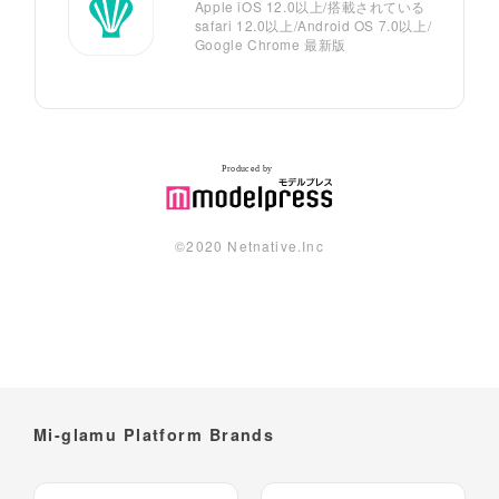
Apple iOS 12.0以上/搭載されている
safari 12.0以上/Android OS 7.0以上/
Google Chrome 最新版
©︎2020 Netnative.Inc
Mi-glamu Platform Brands