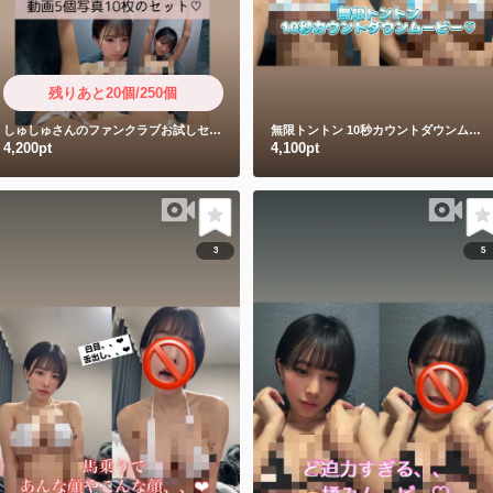
残りあと20個/250個
しゅしゅさんのファンクラブお試しセット
無限トントン
10秒カウントダウンムービー
4,200pt
4,100pt
3
5