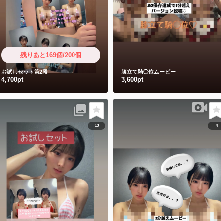
残りあと169個/200個
お試しセット第2段
膝立て騎◯位ムービー
4,700pt
3,600pt
13
4