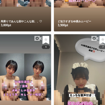
馬乗りであんな顔やこんな顔、、♡
ど迫力すぎる🥧揉みムービー
3,800pt
3,900pt
5
7