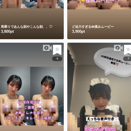
馬乗りであんな顔やこんな顔、、♡
ど迫力すぎる🥧揉みムービー
3,800pt
3,900pt
5
7