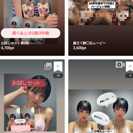
残りあと161個/200個
お試しセット第2段
膝立て騎◯位ムービー
4,700pt
3,600pt
13
4