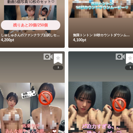
残りあと20個/250個
しゅしゅさんのファンクラブお試しセット
無限トントン
10秒カウントダウンムービー
4,200pt
4,100pt
3
5