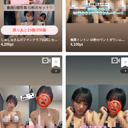
残りあと23個/250個
しゅしゅさんのファンクラブお試しセット
無限トントン
10秒カウントダウンムービー
4,200pt
4,100pt
2
5