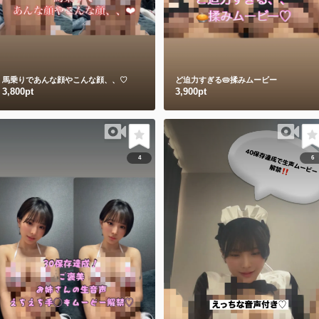
馬乗りであんな顔やこんな顔、、♡
ど迫力すぎる🥧揉みムービー
3,800pt
3,900pt
4
6