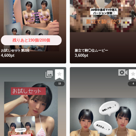
残りあと190個/200個
お試しセット第2段
膝立て騎◯位ムービー
4,600pt
3,600pt
13
4