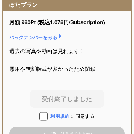
ぽたプラン
月額
980Pt
(税込
1,078
円/Subscription)
バックナンバーをみる
過去の写真や動画は見れます！
悪用や無断転載が多かったため閉鎖
受付終了しました
利用規約
に同意する
このプランは選択できません