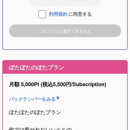
利用規約
に同意する
このプランは選択できません
ぽたぽたのぽたプラン
月額
5,000Pt
(税込
5,500
円/Subscription)
バックナンバーをみる
ぽたぽたのぽたプラン
他では載せれないレベルの