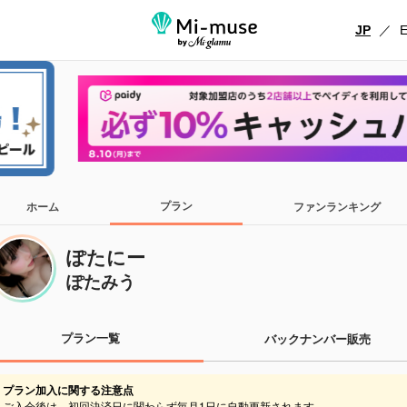
JP
／
プラン
ホーム
ファンランキング
ぽたにー
ぽたみう
プラン一覧
バックナンバー販売
プラン加入に関する注意点
ご入会後は、初回決済日に関わらず毎月1日に自動更新されます。