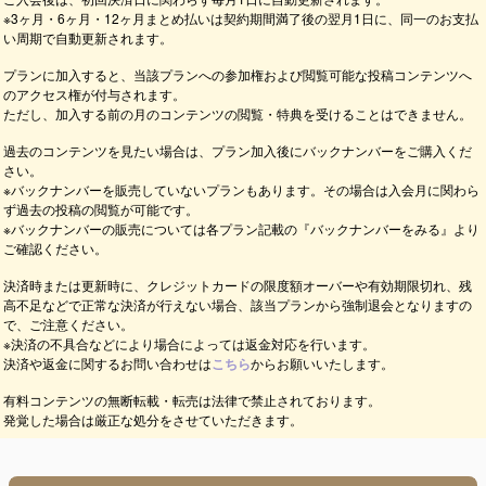
※3ヶ月・6ヶ月・12ヶ月まとめ払いは契約期間満了後の翌月1日に、同一のお支払
い周期で自動更新されます。
プランに加入すると、当該プランへの参加権および閲覧可能な投稿コンテンツへ
のアクセス権が付与されます。
ただし、加入する前の月のコンテンツの閲覧・特典を受けることはできません。
過去のコンテンツを見たい場合は、プラン加入後にバックナンバーをご購入くだ
さい。
※バックナンバーを販売していないプランもあります。その場合は入会月に関わら
ず過去の投稿の閲覧が可能です。
※バックナンバーの販売については各プラン記載の『バックナンバーをみる』より
ご確認ください。
決済時または更新時に、クレジットカードの限度額オーバーや有効期限切れ、残
高不足などで正常な決済が行えない場合、該当プランから強制退会となりますの
で、ご注意ください。
※決済の不具合などにより場合によっては返金対応を行います。
決済や返金に関するお問い合わせは
こちら
からお願いいたします。
有料コンテンツの無断転載・転売は法律で禁止されております。
発覚した場合は厳正な処分をさせていただきます。