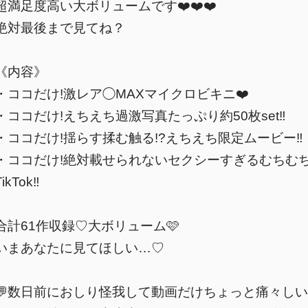
超満足度高い大ボリュームです❤️❤️❤️
絶対最後まで見てね？
《内容》
・ココだけ!激レア◯MAXマイクロビキニ❤️
・ココだけ!えちえち過激写真たっぷり約50枚set‼️
・ココだけ!揺らす揉む触る!?えちえち限定ムービー‼️
・ココだけ!絶対載せられないセクシーすぎるむちむ
TikTok‼️
合計61作収録♡大ボリューム🩷
いまあなたに見てほしい…♡
💬数日前におしり怪我して動画だけちょっと痛々しい