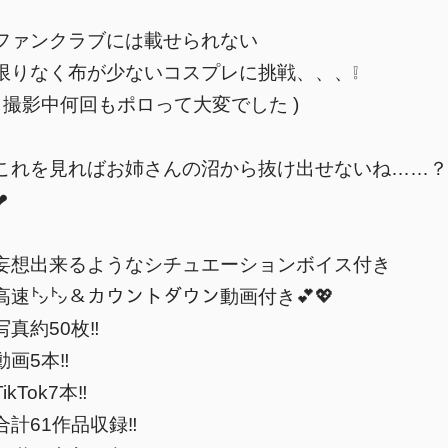
ファンクラブには載せられない
限りなく布が少ないコスプレに挑戦、、、❕
( 撮影中何回もポロって大変でした )
これを見ればお姉さんの沼から抜け出せないね……？
︎
妄想出来るようなシチュエーションボイス付き
高速㌧㌧＆カウントダウン動画付き💕💖
写真約50枚‼️
動画5本‼️
TikTok7本‼️
合計61作品収録‼️