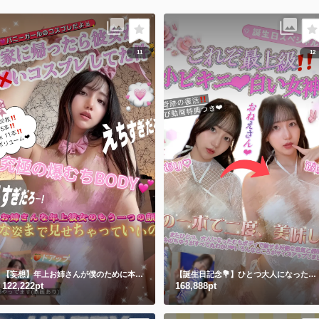
11
12
【妄想】年上お姉さんが僕のために本気バニーガールになってくれたら…👯‍♀️💕【コスプレ】
【誕生日記念💐】ひとつ大人になったので、今出来る究極体を魅せます🤍きみの白い女神さま💍
122,222pt
168,888pt