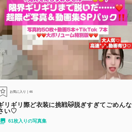
お気に入り｜
46
ギリギリ際ど衣装に挑戦🐱脱ぎすぎてごめんな
さい♡
61枚入りの写真集