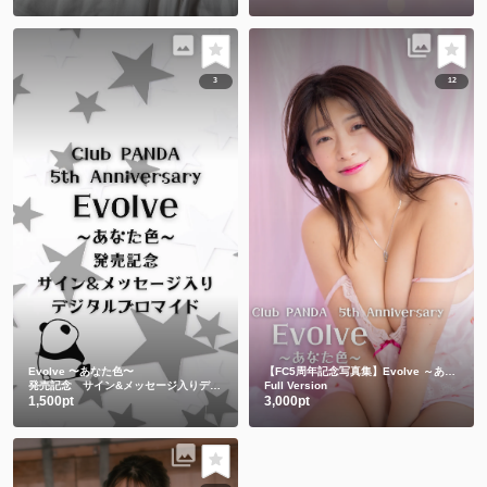
3
12
Evolve 〜あなた色〜
【FC5周年記念写真集】Evolve ～あなた色～
発売記念 サイン&メッセージ入りデジタルブロマイド
Full Version
1,500pt
3,000pt