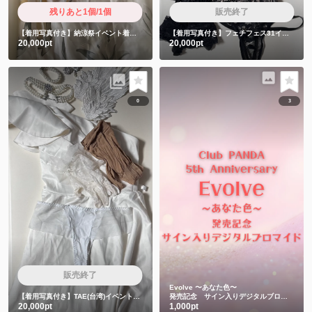
残りあと1個/1個
販売終了
【着用写真付き】納涼祭イベント着用衣装
【着用写真付き】フェチフェス31イベント着用衣装
20,000pt
20,000pt
0
3
販売終了
Evolve 〜あなた色〜
【着用写真付き】TAE(台湾)イベント着用衣装
発売記念 サイン入りデジタルブロマイド
20,000pt
1,000pt