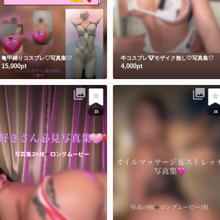
亀甲縛りコスプレ♡写真集♡
牛コスプレ🐮モザイク無し🤍写真集♡
15,000pt
4,000pt
15
16