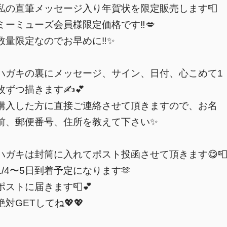
私の直筆メッセージ入り年賀状を限定販売します📮
ミーミューズ会員様限定価格です‼️💋
数量限定なのでお早めに‼️✨
ハガキの裏にメッセージ、サイン、日付、心こめて1
枚ずつ描きます✍️💕
購入した方に直接ご連絡させて頂きますので、お名
前、郵便番号、住所を教えて下さい✨
ハガキは封筒に入れてポスト投函させて頂きます😋
1/4〜5日到着予定になります🫶
ポストに届きます📮💕
絶対GETしてね💖💖