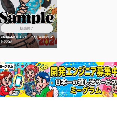
販売終了
2024年🐲直筆メッセージ入り年賀状📮💕
6,000pt