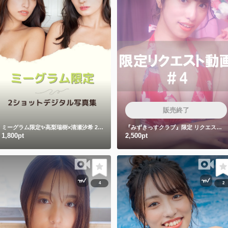
販売終了
ミーグラム限定✨高梨瑞樹×清瀬汐希 2ショットデジタル写真集📷
『みずきっすクラブ』限定 リクエストメッセージ動画4
1,800pt
2,500pt
4
2