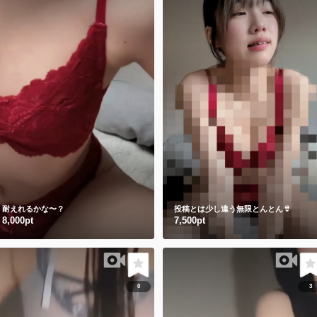
耐えれるかな〜？
投稿とは少し違う無限とんとん👙
8,000pt
7,500pt
0
3