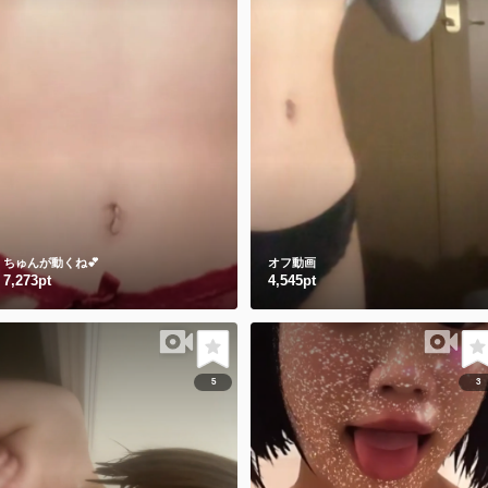
ちゅんが動くね💕︎
オフ動画
7,273pt
4,545pt
5
3