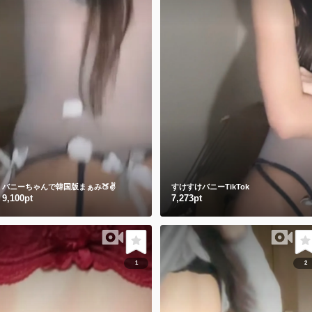
バニーちゃんで韓国版まぁみ🍑✌️
すけすけバニーTikTok
9,100pt
7,273pt
1
2