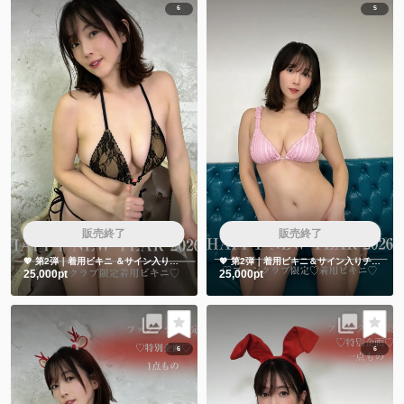
6
5
販売終了
販売終了
💖 第2弾｜着用ビキニ ＆サイン入りチェキ👙📷
💖 第2弾｜着用ビキニ＆サイン入りチェキ 👙📷
25,000pt
25,000pt
6
6