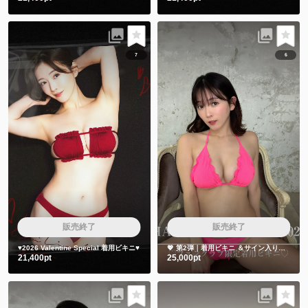
7
6
販売終了
販売終了
♥️2026 Valentine Special 着用ビキニ♥️
💖 第2弾｜着用ビキニ ＆サイン入りチェキ👙📷
21,400pt
25,000pt