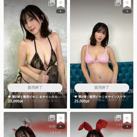
6
5
販売終了
販売終了
💖 第2弾｜着用ビキニ ＆サイン入りチェキ👙📷
💖 第2弾｜着用ビキニ＆サイン入りチェキ 👙📷
25,000pt
25,000pt
6
6