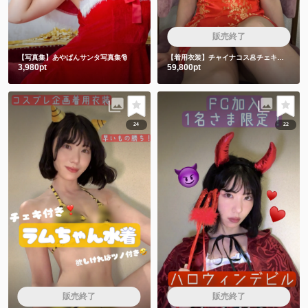
販売終了
【写真集】あやぱんサンタ写真集🎅
【着用衣装】チャイナコス🥟チェキ付き❣️
3,980pt
59,800pt
24
22
販売終了
販売終了