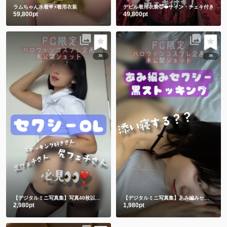
ラムちゃん水着💛⚡️着用衣装
デビル着用衣装😈❤️サイン・チェキ付き
59,800pt
49,800pt
35
36
【デジタルミニ写真集】写真40枚以上&動画2つ💋セクシーOLコスプレ
【デジタルミニ写真集】あみ編みセクシー黒ストッキング♥
2,980pt
1,980pt