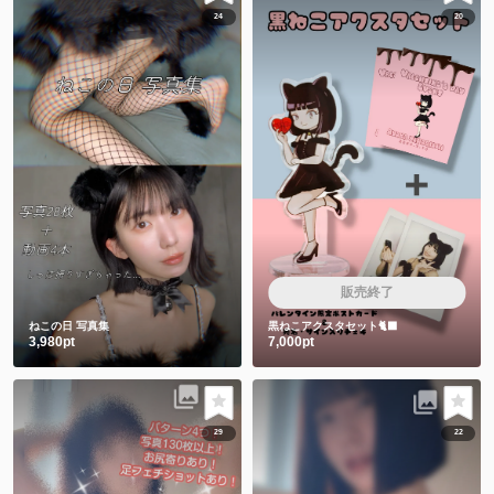
24
20
販売終了
ねこの日 写真集
黒ねこアクスタセット🐈‍⬛
3,980pt
7,000pt
29
22