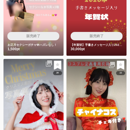
販売終了
販売終了
お正月セクシーガチャ🩷ハズレなし！
【年賀状】手書きメッセージ入り2026年年賀状
1,500pt
30,000pt
28
22