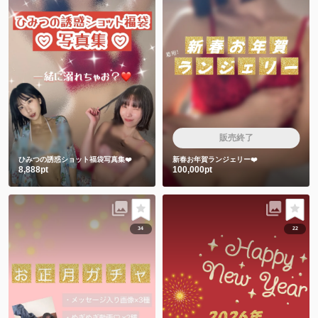
販売終了
ひみつの誘惑ショット福袋写真集❤️
新春お年賀ランジェリー❤️
8,888pt
100,000pt
34
22