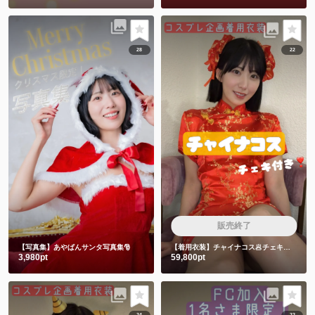
28
22
販売終了
【写真集】あやぱんサンタ写真集🎅
【着用衣装】チャイナコス🥟チェキ付き❣️
3,980pt
59,800pt