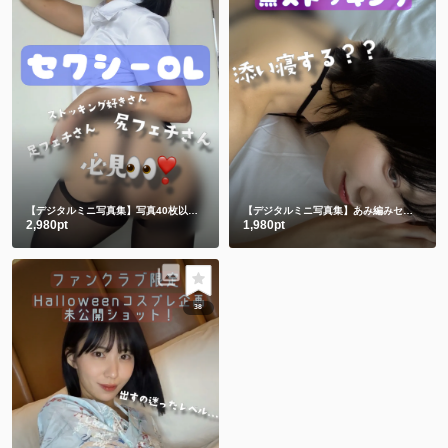
【デジタルミニ写真集】写真40枚以上&動画2つ💋セクシーOLコスプレ
【デジタルミニ写真集】あみ編みセクシー黒ストッキング♥
2,980pt
1,980pt
38