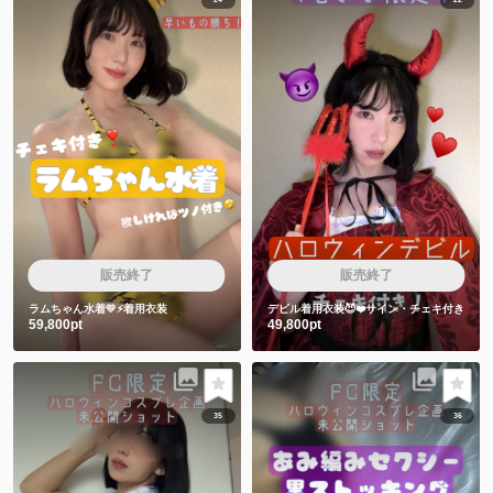
24
22
販売終了
販売終了
ラムちゃん水着💛⚡️着用衣装
デビル着用衣装😈❤️サイン・チェキ付き
59,800pt
49,800pt
35
36