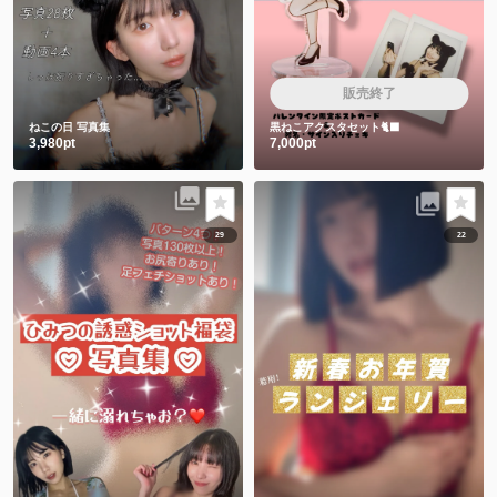
販売終了
ねこの日 写真集
黒ねこアクスタセット🐈‍⬛
3,980pt
7,000pt
29
22