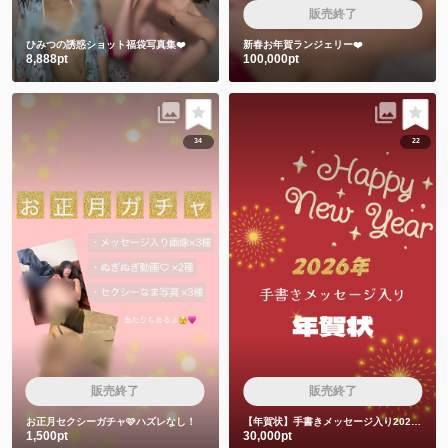
販売終了
ひみつの誘惑ショット福袋写真集❤️
新春お年賀ランジェリー❤️
8,888pt
100,000pt
34
22
販売終了
販売終了
お正月セクシーガチャ🩷ハズレなし！
【年賀状】手書きメッセージ入り2026年年賀状
1,500pt
30,000pt