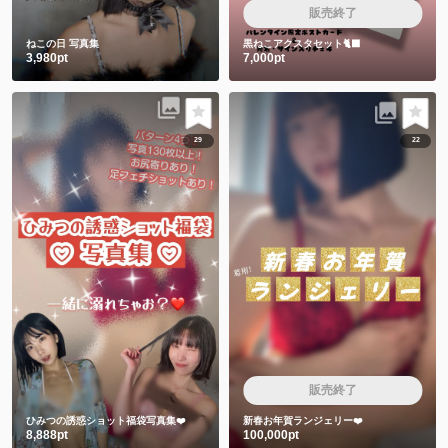
販売終了
ねこの日 写真集
黒ねこアクスタセット🐈‍⬛
3,980pt
7,000pt
29
22
販売終了
ひみつの誘惑ショット福袋写真集❤️
新春お年賀ランジェリー❤️
8,888pt
100,000pt