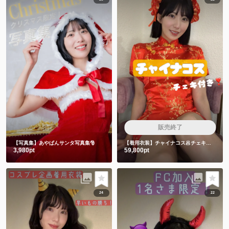
販売終了
【写真集】あやぱんサンタ写真集🎅
【着用衣装】チャイナコス🥟チェキ付き❣️
3,980pt
59,800pt
24
22