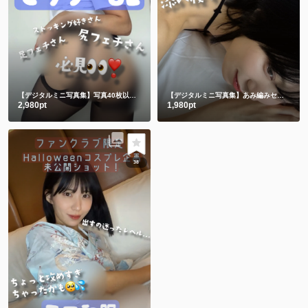
【デジタルミニ写真集】写真40枚以上&動画2つ💋セクシーOLコスプレ
【デジタルミニ写真集】あみ編みセクシー黒ストッキング♥
2,980pt
1,980pt
38