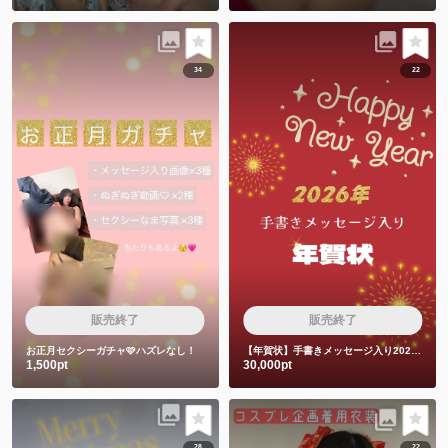
34
22
販売終了
販売終了
お正月セクシーガチャ🩷ハズレなし！
【年賀状】手書きメッセージ入り2026年年賀状
1,500pt
30,000pt
28
22