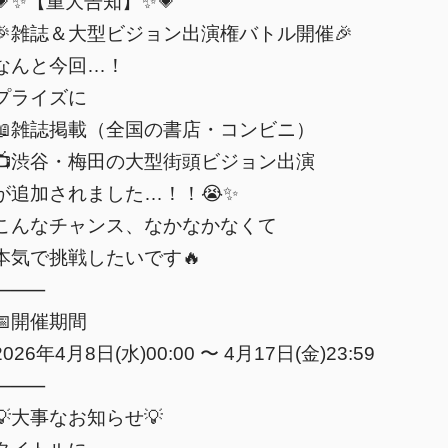
💗✨【重大告知】✨💗
🎉雑誌＆大型ビジョン出演権バトル開催🎉
なんと今回…！
プライズに
📖雑誌掲載（全国の書店・コンビニ）
📺渋谷・梅田の大型街頭ビジョン出演
が追加されました…！！😭✨
こんなチャンス、なかなかなくて
本気で挑戦したいです🔥
⸻
📅開催期間
2026年4月8日(水)00:00 〜 4月17日(金)23:59
⸻
💡大事なお知らせ💡