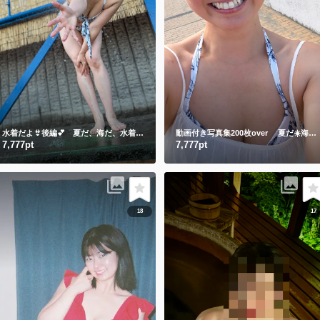
水着だよ👙後編💕 夏だ、海だ、水着のしずかだ💕動画と写真合わせて200枚over
動画付き写真集200枚over 夏だ☀️海だ🌊水着のしずかもご賞味ください💕
7,777pt
7,777pt
18
17