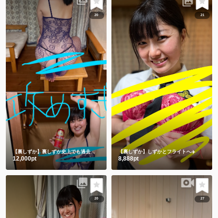
20
21
【裏しずか】裏しずか史上でも過去一を争う攻めすぎ写真集😂㊙️
【裏しずか】しずかとフライトへ✈️
12,000pt
8,888pt
20
27