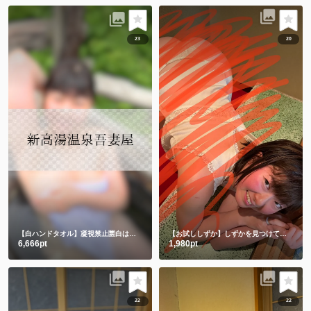
23
20
【白ハンドタオル】凝視禁止🈲白は透けちゃうって🫣
【お試ししずか】しずかを見つけて、選んでくれてありがとう💕💕
6,666pt
1,980pt
22
22