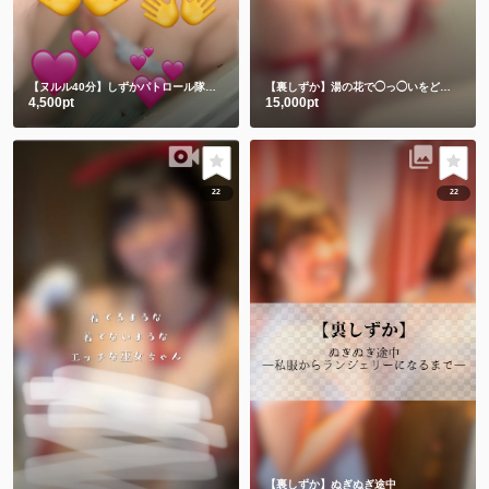
【ヌルル40分】しずかパトロール隊集合🚨
【裏しずか】湯の花で◯っ◯いをどろパック🫣💕
4,500pt
15,000pt
22
22
【裏しずか】ぬぎぬぎ途中