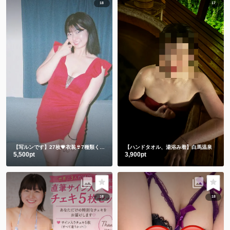
18
17
【写ルンです】27枚💗衣装👙7種類くらい
【ハンドタオル、湯浴み着】白馬温泉
5,500pt
3,900pt
18
18