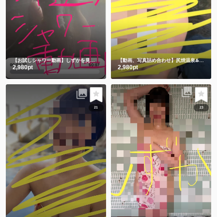
【お試しシャワー動画】しずかを見つけてくれてありがとう🫶
【動画、写真詰め合わせ】尻焼温泉♨️牛さん水着と鬼さん豆まき 恒例飛び込み動画付き🏊
2,980pt
2,980pt
21
23