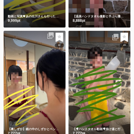
動画と写真💗あの出川さんも行った温泉 3年前の私です🫣 スマホの中に埋もれてました😋
【温泉ハンドタオル撮影と手ぶら撮影】撮りたてホヤホヤ💕今のしずかを見て下さい💗
9,999pt
8,888pt
22
23
【裏しずか】鏡の中のしずかとベンチに座る生しずかどっちが好き？💕
【🎥ハンドタオル動画🎥掛け湯と打たせ湯】温泉に入る時は掛け湯しよ💕打たせ湯熱すぎた😂
7,777pt
7,777pt