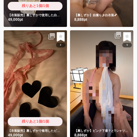
残りあと1個/1個
【衣装販売】裏しずかで使用した白衣装 御礼動画2本付き
【裏しずか】自撮り🤳白衣装💕
49,000pt
8,888pt
2
5
残りあと1個/1個
【衣装販売】裏しずかで着用したピンクと使用済み前貼り3枚 限定超ショート動画付き
【裏しずか】ピンク下着？とTシャツ編💗
ピ
49,000pt
8,888pt