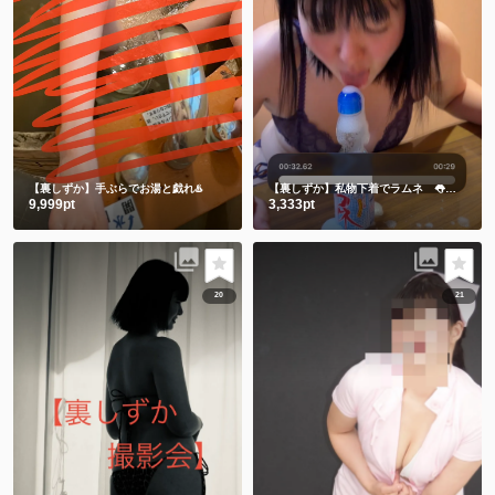
【裏しずか】手ぶらでお湯と戯れ♨️
【裏しずか】私物下着でラムネ 👅舌でお迎え👅
9,999pt
3,333pt
20
21