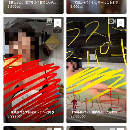
【裏しずか】着てるの？着てないの？エッチな巫女ちゃん
― 私服からランジェリーになるまで ―🫣💕
9,500pt
9,000pt
22
24
一言動画付き🎥自宅キッチン公開🏠 一緒に朝ごはん食べよ🍞それとも私にする🫣💕
【26年春バトル対象商品】入浴動画㊙️チャイナドレスでLUSHバスボム💕生ぬぎ🫣
8,999pt
28,000pt