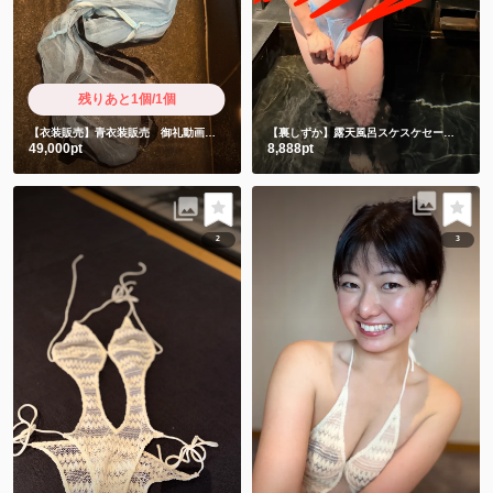
残りあと1個/1個
【衣装販売】青衣装販売 御礼動画と直筆お手紙付きです❤️
【裏しずか】露天風呂スケスケセーラー服風衣装💕これ布意味ありますか？スケスケなんですが😩
49,000pt
8,888pt
2
3