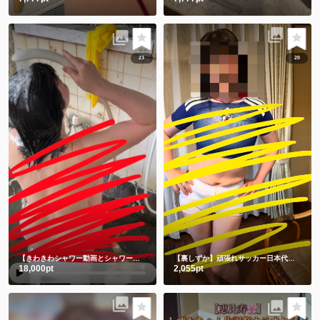
23
20
【きわきわシャワー動画とシャワー後写真】朝シャワーでさっぱり💗
【裏しずか】頑張れサッカー日本代表！！⚽️ 応援コス📣📣📣チビユニフォーム🫣
18,000pt
2,055pt