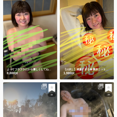
よってフラフラだから優しくしてね💕ワキと手ぶらは裸より恥ずかしい🫣
【お試し】過激すぎる😭素肌ニットからの手ぶらショット㊙️
8,888pt
1,980pt
22
24