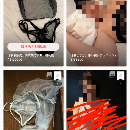
残りあと1個/1個
【衣装販売】黒衣装です💗 御礼動画付き
【裏しずか】添い寝シチュエーションからのセクシー写真集💗
49,000pt
8,888pt
2
4