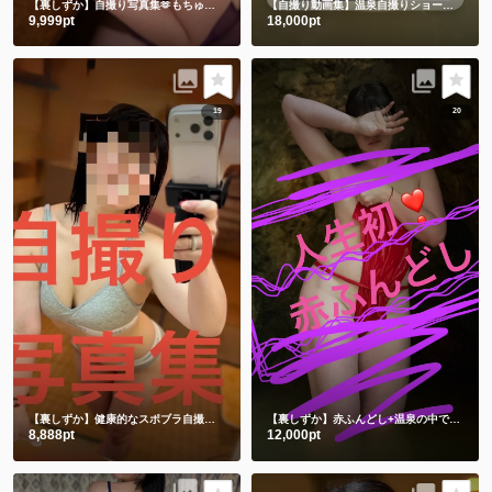
【裏しずか】自撮り写真集🫶もちゅりんと私とむらさきえちえち下着
【自撮り動画集】温泉自撮りショート動画３本詰め合わせ
9,999pt
18,000pt
19
20
【裏しずか】健康的なスポブラ自撮り🤳
ショート動画１本と写真50枚
【裏しずか】赤ふんどし+温泉の中で湯あみぎを着る🫣ショート動画２本と写真100枚セット
8,888pt
12,000pt