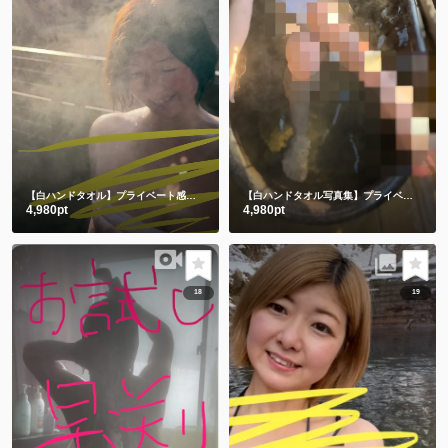
【白ハンドタオル】プライベート感満載の貸切露天風呂で撮影したよ🫣💕後編
【白ハンドタオル写真集】プライベート感満載の貸切露天風呂㊙️前編
4,980pt
4,980pt
18
19