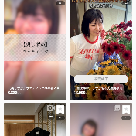
21
22
販売終了
【裏しずか】ウエディング🌻👰㊙️💕💋
【恵比寿🌸】しずかちゃん生誕祭カラオケ会🎤飲み放題付き
8,888pt
13,000pt
20
21