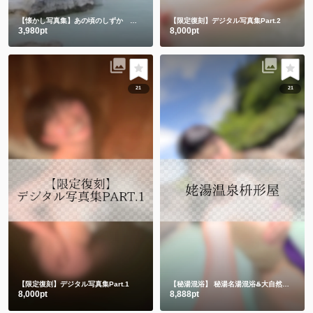
【懐かし写真集】あの頃のしずか 昔も今もみんなありがとう💕
【限定復刻】デジタル写真集Part.2
3,980pt
8,000pt
21
21
【限定復刻】デジタル写真集Part.1
【秘湯混浴】
秘湯名湯混浴♨️大自然の中でハンドタオル㊙️
8,000pt
8,888pt