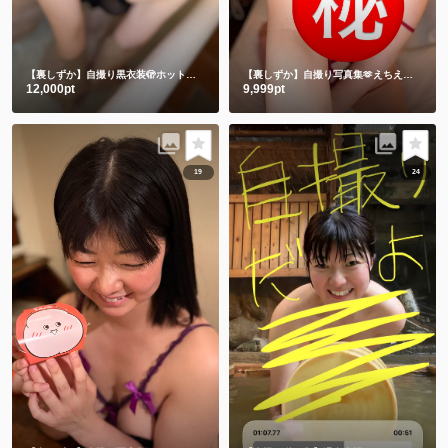
【裏しずか】自撮り黒衣装🫣ホットリミット🎵夏を刺激します❤️
【裏しずか】自撮り写真集🫶えちえち赤下着
12,000pt
9,999pt
19
24