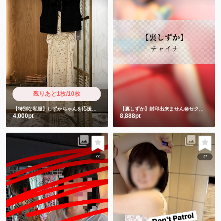
残りあと1枚/10枚
【特別な私服】しずかちゃんを応援したい人限定
【裏しずか】封印出来ません㊙️セクシーチャイナキョンシー
4,000pt
8,888pt
22
27