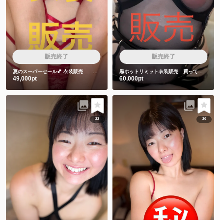
販売終了
販売終了
夏のスーパーセール💕
衣装販売 赤色衣装❤️
黒ホットリミット衣装販売 買ってくれた人しか見れない特典動画2本付き❤️
49,000pt
60,000pt
22
20