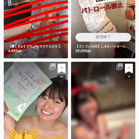
販売終了
【裏しずか】ぴちぴちマイクロビキニ
【ゴシゴシ10分】しずかパトロール隊は絶対みちゃダメです🙅
4,900pt
20,000pt
24
22