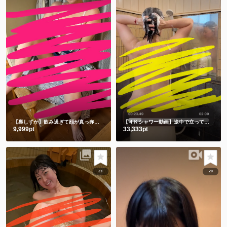
【裏しずか】飲み過ぎて顔が真っ赤な浴衣しずかです
【４Ｋシャワー動画】途中で立ってごめんなさい🙇‍♀️撮影忘れてました🫣
9,999pt
33,333pt
23
20