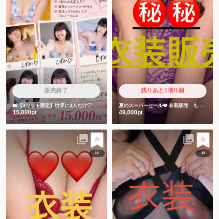
販売終了
残りあと1個/1個
📸【3セット限定】世界に3人だけ♡
しずかちゃん直筆サイン入りチェキ5枚セット
夏のスーパーセール❤️
衣装販売 もちゅりん食べた時の衣装です❤️
15,000pt
49,000pt
18
18