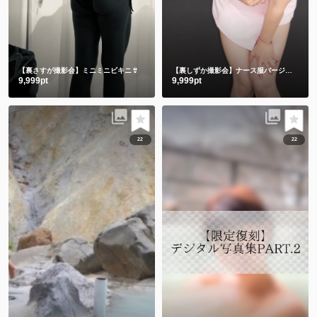
【裏さすが撮影会】ミニミニビキニ👙
【裏しずか撮影会】ナース服バージョン
9,999pt
9,999pt
22
22