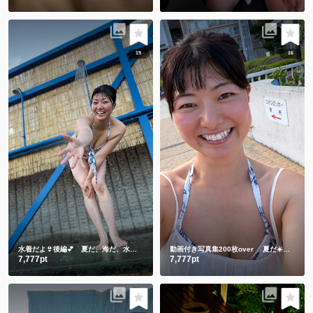
19
16
水着だよ👙後編💕 夏だ、海だ、水着のしずかだ💕動画と写真合わせて200枚over
動画付き写真集200枚over 夏だ☀️海だ🌊水着のしずかもご賞味ください💕
7,777pt
7,777pt