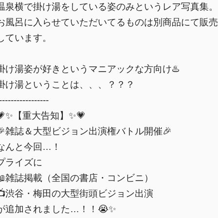
温泉横で掛け湯をしている姿のみというレア写真集。
お風呂に入らせていただいてるものは別商品にて販売
しています。
掛け湯姿が好きというマニアックな方向け♨️
掛け湯ということは、、、？？？
-----------------
💗✨【重大告知】✨💗
🎉雑誌＆大型ビジョン出演権バトル開催🎉
なんと今回…！
プライズに
📖雑誌掲載（全国の書店・コンビニ）
📺渋谷・梅田の大型街頭ビジョン出演
が追加されました…！！😭✨