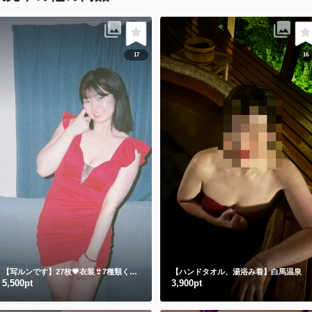
17
16
【写ルンです】27枚💗衣装👙7種類くらい
【ハンドタオル、湯浴み着】白馬温泉
5,500pt
3,900pt