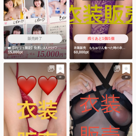
販売終了
残りあと1個/1個
📸【3セット限定】世界に3人だけ♡
しずかちゃん直筆サイン入りチェキ5枚セット
衣装販売 もちゅりん食べた時の衣装です❤️
15,000pt
60,000pt
18
18