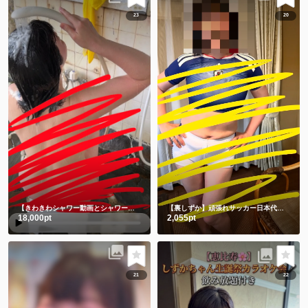
23
20
【きわきわシャワー動画とシャワー後写真】朝シャワーでさっぱり💗
【裏しずか】頑張れサッカー日本代表！！⚽️ 応援コス📣📣📣チビユニフォーム🫣
18,000pt
2,055pt
21
22