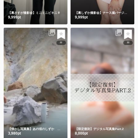
【裏さすが撮影会】ミニミニビキニ👙
【裏しずか撮影会】ナース服バージョン
9,999pt
9,999pt
22
22
【懐かし写真集】あの頃のしずか 昔も今もみんなありがとう💕
【限定復刻】デジタル写真集Part.2
3,980pt
8,000pt