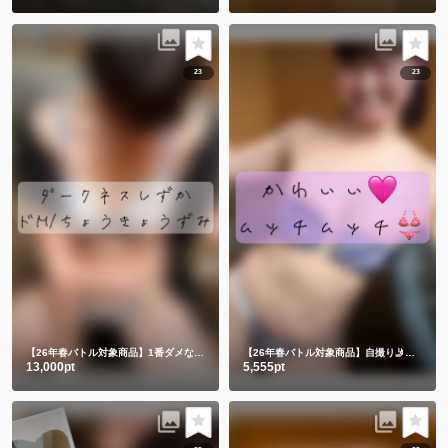
23
23
【26年春バトル対象商品】1番ダメなヤツ💔自撮り🤳
【26年春バトル対象商品】自撮り🤳水着で入浴💕🥰
13,000pt
5,555pt