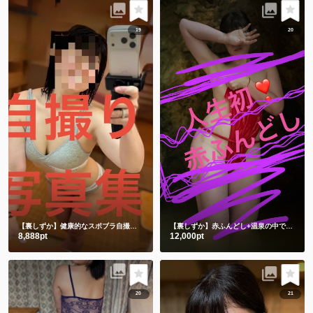
19
20
【裏しずか】健康的なスポブラ自撮り🤳
ショート動画１本と写真50枚
【裏しずか】赤ふんどし+温泉の中で湯あみぎを着る🫣ショート動画２本と写真100枚セット
8,888pt
12,000pt
20
21