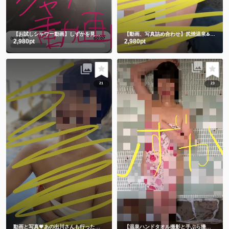
【お試しシャワー動画】しずかを見つけてくれてありがとう🫶
【動画、写真詰め合わせ】尻焼温泉♨️牛さん水着と鬼さん豆まき 恒例飛び込み動画付き🏊
2,980pt
2,980pt
21
23
動画と写真💗あの出川さんも行った温泉 3年前の私です🫣 スマホの中に埋もれてました😋
【温泉ハンドタオル撮影と手ぶら撮影】撮りたてホヤホヤ💕今のしずかを見て下さい💗