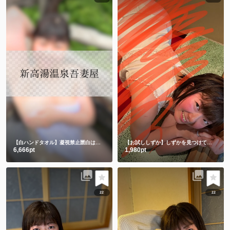
【白ハンドタオル】凝視禁止🈲白は透けちゃうって🫣
【お試ししずか】しずかを見つけて、選んでくれてありがとう💕💕
6,666pt
1,980pt
22
22