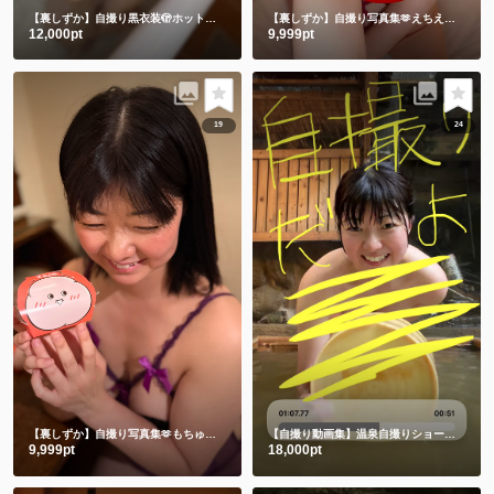
【裏しずか】自撮り黒衣装🫣ホットリミット🎵夏を刺激します❤️
【裏しずか】自撮り写真集🫶えちえち赤下着
12,000pt
9,999pt
19
24
【裏しずか】自撮り写真集🫶もちゅりんと私とむらさきえちえち下着
【自撮り動画集】温泉自撮りショート動画３本詰め合わせ
9,999pt
18,000pt