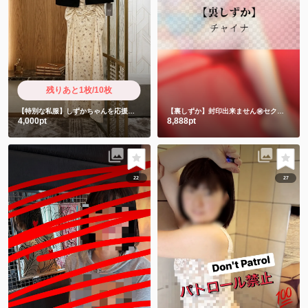
残りあと1枚/10枚
【特別な私服】しずかちゃんを応援したい人限定
【裏しずか】封印出来ません㊙️セクシーチャイナキョンシー
4,000pt
8,888pt
22
27