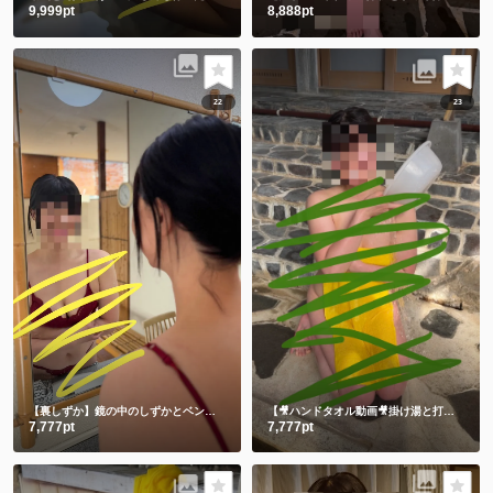
9,999pt
8,888pt
22
23
【裏しずか】鏡の中のしずかとベンチに座る生しずかどっちが好き？💕
【🎥ハンドタオル動画🎥掛け湯と打たせ湯】温泉に入る時は掛け湯しよ💕打たせ湯熱すぎた😂
7,777pt
7,777pt