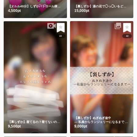
【ヌルル40分】しずかパトロール隊集合🚨
【裏しずか】湯の花で◯っ◯いをどろパック🫣💕
4,500pt
15,000pt
22
22
【裏しずか】ぬぎぬぎ途中
【裏しずか】着てるの？着てないの？エッチな巫女ちゃん
― 私服からランジェリーになるまで ―🫣💕
9,500pt
9,000pt