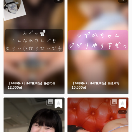
25
22
【26年春バトル対象商品】秘密の自撮り👙🚽🤳🈲
【26年春バトル対象商品】自撮り写真とミニムービー5️⃣
12,000pt
10,000pt
23
21