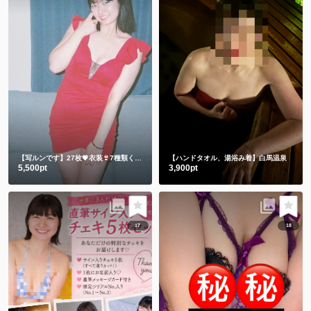
【写ルンです】27枚💗衣装👙7種類くらい
【ハンドタオル、湯浴み着】白馬温泉
5,500pt
3,900pt
17
18