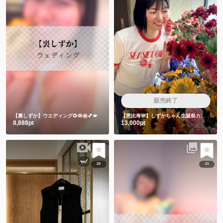
販売終了
【裏しずか】ウエディング🌻👰㊙️💕💋
【恵比寿🌸】しずかちゃん生誕祭カラオケ会🎤飲み放題付き
8,888pt
13,000pt
20
21