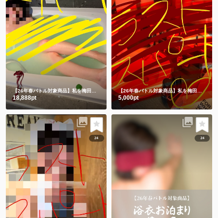
【26年春バトル対象商品】私を梅田に連れてって💗
チャイナドレス入浴🛀からの生脱ぎ🫣㊙️
【26年春バトル対象商品】私を梅田に連れてって💗
18,888pt
5,000pt
24
24