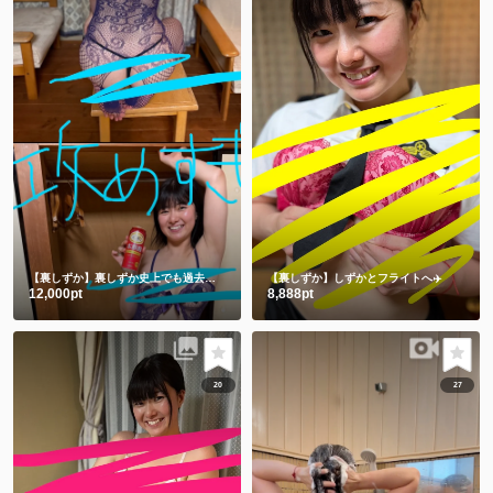
【裏しずか】裏しずか史上でも過去一を争う攻めすぎ写真集😂㊙️
【裏しずか】しずかとフライトへ✈️
12,000pt
8,888pt
20
27