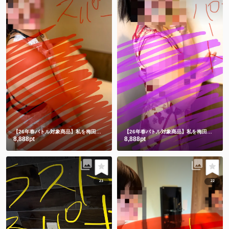
【26年春バトル対象商品】私を梅田に連れてって💕
何も隠れてない😂メイドだよー❤️
【26年春バトル対象商品】私を梅田に連れてって💗
8,888pt
8,888pt
23
22