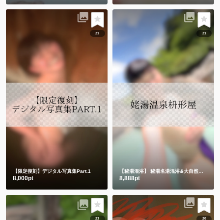
21
21
【限定復刻】デジタル写真集Part.1
【秘湯混浴】
秘湯名湯混浴♨️大自然の中でハンドタオル㊙️
8,000pt
8,888pt
23
20