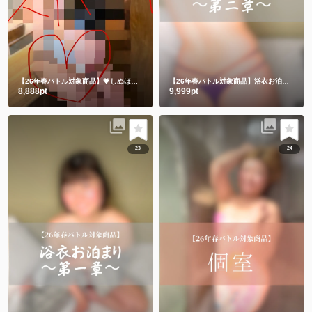
【26年春バトル対象商品】💗しぬほど恥ずかしかった💗うさちゃんメイド💗
【26年春バトル対象商品】浴衣お泊まり〜第二章〜
8,888pt
9,999pt
23
24