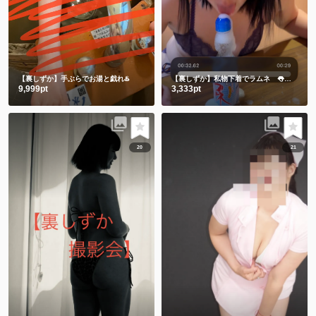
【裏しずか】手ぶらでお湯と戯れ♨️
【裏しずか】私物下着でラムネ 👅舌でお迎え👅
9,999pt
3,333pt
20
21