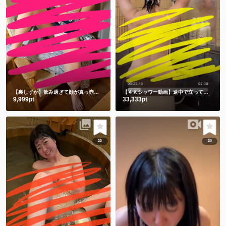
【裏しずか】飲み過ぎて顔が真っ赤な浴衣しずかです
【４Ｋシャワー動画】途中で立ってごめんなさい🙇‍♀️撮影忘れてました🫣
9,999pt
33,333pt
23
20