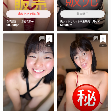
残りあと1個/1個
販売終了
衣装販売 赤色衣装❤️
黒ホットリミット衣装販売 買ってくれた人しか見れない特典動画2本付き❤️
60,000pt
60,000pt
22
20