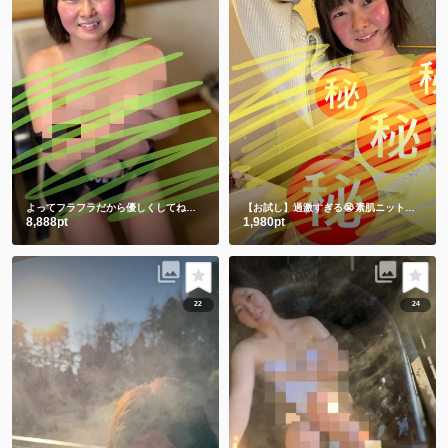
よってフラフラだから優しくしてね💕ワキと手ぶらは裸より恥ずかしい🫣
【お試し】過激すぎる😭素肌ニットからの手ぶらショット㊙️
8,888pt
1,980pt
22
24