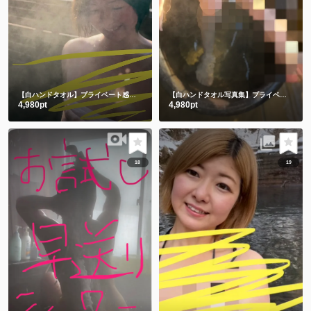
【白ハンドタオル】プライベート感満載の貸切露天風呂で撮影したよ🫣💕後編
【白ハンドタオル写真集】プライベート感満載の貸切露天風呂㊙️前編
4,980pt
4,980pt
18
19