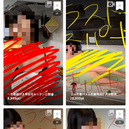
22
24
一言動画付き🎥自宅キッチン公開🏠 一緒に朝ごはん食べよ🍞それとも私にする🫣💕
【26年春バトル対象商品】入浴動画㊙️チャイナドレスでLUSHバスボム💕生ぬぎ🫣
8,999pt
28,000pt
23
21