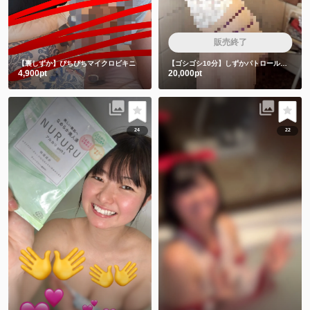
販売終了
【裏しずか】ぴちぴちマイクロビキニ
【ゴシゴシ10分】しずかパトロール隊は絶対みちゃダメです🙅
4,900pt
20,000pt
24
22