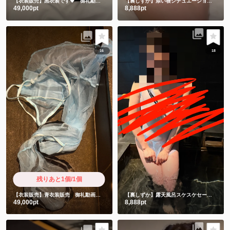
【衣装販売】黒衣装です💗 御礼動画付き
【裏しずか】添い寝シチュエーションからのセクシー写真集💗
49,000pt
8,888pt
16
18
残りあと1個/1個
【衣装販売】青衣装販売 御礼動画と直筆お手紙付きです❤️
【裏しずか】露天風呂スケスケセーラー服風衣装💕これ布意味ありますか？スケスケなんですが😩
49,000pt
8,888pt