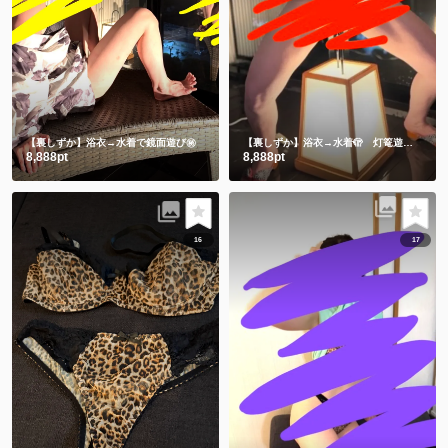
【裏しずか】浴衣→水着で鏡面遊び㊙️
【裏しずか】浴衣→水着🫣 灯篭遊び
ギリギ
8,888pt
8,888pt
16
17