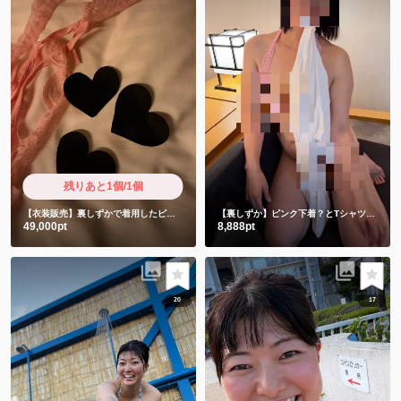
残りあと1個/1個
【衣装販売】裏しずかで着用したピンクと使用済み前貼り3枚 限定超ショート動画付き
【裏しずか】ピンク下着？とTシャツ編💗
ピ
49,000pt
8,888pt
20
17