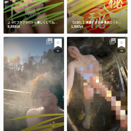
よってフラフラだから優しくしてね💕ワキと手ぶらは裸より恥ずかしい🫣
【お試し】過激すぎる😭素肌ニットからの手ぶらショット㊙️
8,888pt
1,980pt
22
24