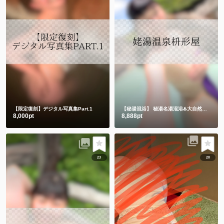
【限定復刻】デジタル写真集Part.1
【秘湯混浴】
秘湯名湯混浴♨️大自然の中でハンドタオル㊙️
8,000pt
8,888pt
23
20