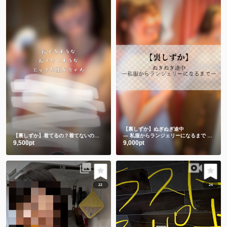
【裏しずか】ぬぎぬぎ途中
【裏しずか】着てるの？着てないの？エッチな巫女ちゃん
― 私服からランジェリーになるまで ―🫣💕
9,500pt
9,000pt
22
24