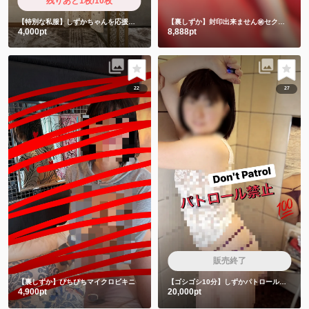
残りあと1枚/10枚
【特別な私服】しずかちゃんを応援したい人限定
【裏しずか】封印出来ません㊙️セクシーチャイナキョンシー
4,000pt
8,888pt
22
27
販売終了
【裏しずか】ぴちぴちマイクロビキニ
【ゴシゴシ10分】しずかパトロール隊は絶対みちゃダメです🙅
4,900pt
20,000pt