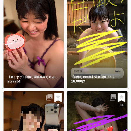
【裏しずか】自撮り写真集🫶もちゅりんと私とむらさきえちえち下着
【自撮り動画集】温泉自撮りショート動画３本詰め合わせ
9,999pt
18,000pt
19
20