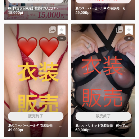
📸【3セット限定】世界に3人だけ♡
しずかちゃん直筆サイン入りチェキ5枚セット
夏のスーパーセール❤️
衣装販売 もちゅりん食べた時の衣装です❤️
15,000pt
49,000pt
18
18
販売終了
販売終了
夏のスーパーセール💕
衣装販売 赤色衣装❤️
黒ホットリミット衣装販売 買ってくれた人しか見れない特典動画2本付き❤️
49,000pt
60,000pt