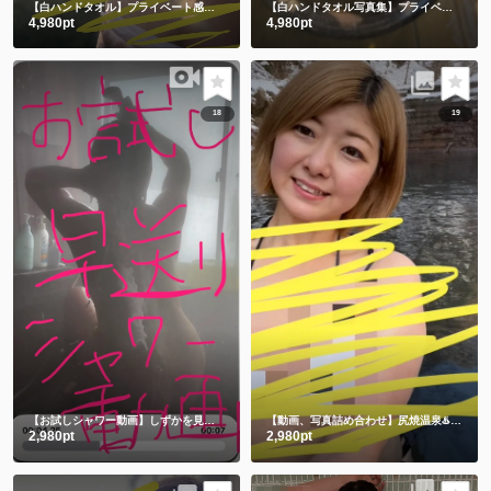
【白ハンドタオル】プライベート感満載の貸切露天風呂で撮影したよ🫣💕後編
【白ハンドタオル写真集】プライベート感満載の貸切露天風呂㊙️前編
4,980pt
4,980pt
18
19
【お試しシャワー動画】しずかを見つけてくれてありがとう🫶
【動画、写真詰め合わせ】尻焼温泉♨️牛さん水着と鬼さん豆まき 恒例飛び込み動画付き🏊
2,980pt
2,980pt