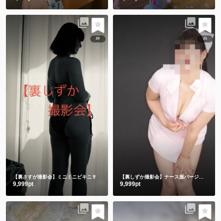
20
21
【裏さすが撮影会】ミニミニビキニ👙
【裏しずか撮影会】ナース服バージョン
9,999pt
9,999pt