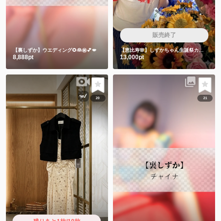
販売終了
【裏しずか】ウエディング🌻👰㊙️💕💋
【恵比寿🌸】しずかちゃん生誕祭カラオケ会🎤飲み放題付き
8,888pt
13,000pt
20
21