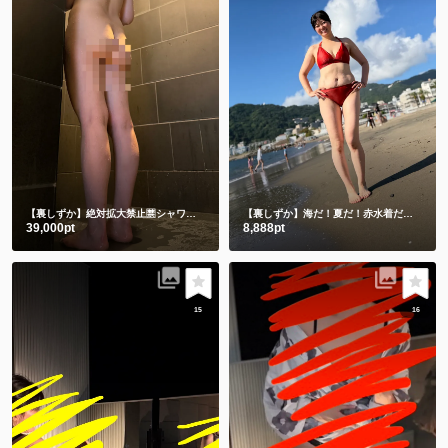
【裏しずか】絶対拡大禁止🈲シャワー動画🎥
立ちシャワーと床座りシャワー🫣
【裏しずか】海だ！夏だ！赤水着だー💗
朝の
39,000pt
8,888pt
15
16