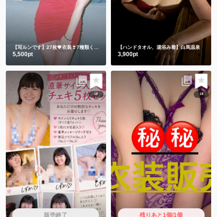
【写ルンです】27枚💗衣装👙7種類くらい
【ハンドタオル、湯浴み着】白馬温泉
5,500pt
3,900pt
18
18
販売終了
残りあと1個/1個