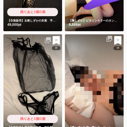
残りあと1個/1個
【衣装販売】女豹しずかの衣装 手書きお手紙と限定ショート動画付き
【裏しずか】ビタミンカラーのタンクトップの下には女豹🐆🫣
49,000pt
8,888pt
15
18
残りあと1個/1個