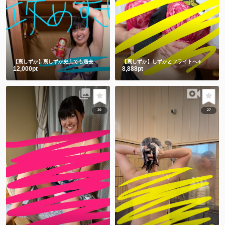
【裏しずか】裏しずか史上でも過去一を争う攻めすぎ写真集😂㊙️
【裏しずか】しずかとフライトへ✈️
12,000pt
8,888pt
20
27