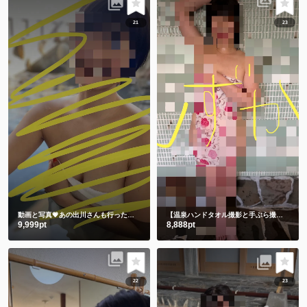
21
23
動画と写真💗あの出川さんも行った温泉 3年前の私です🫣 スマホの中に埋もれてました😋
【温泉ハンドタオル撮影と手ぶら撮影】撮りたてホヤホヤ💕今のしずかを見て下さい💗
9,999pt
8,888pt
22
23