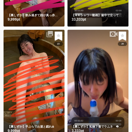
【裏しずか】飲み過ぎて顔が真っ赤な浴衣しずかです
【４Ｋシャワー動画】途中で立ってごめんなさい🙇‍♀️撮影忘れてました🫣
9,999pt
33,333pt
23
20
【裏しずか】手ぶらでお湯と戯れ♨️
【裏しずか】私物下着でラムネ 👅舌でお迎え👅
9,999pt
3,333pt