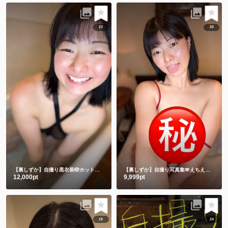
23
20
【裏しずか】自撮り黒衣装🫣ホットリミット🎵夏を刺激します❤️
【裏しずか】自撮り写真集🫶えちえち赤下着
12,000pt
9,999pt
19
24