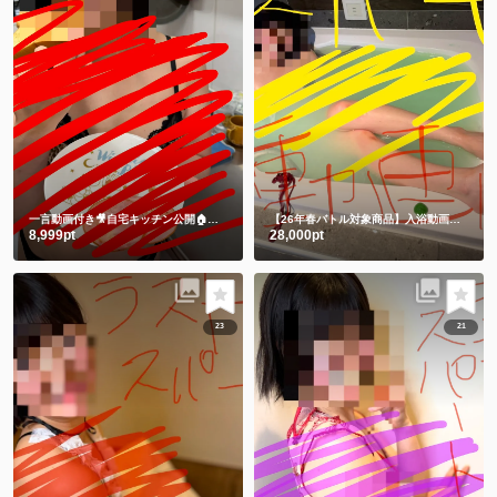
一言動画付き🎥自宅キッチン公開🏠 一緒に朝ごはん食べよ🍞それとも私にする🫣💕
【26年春バトル対象商品】入浴動画㊙️チャイナドレスでLUSHバスボム💕生ぬぎ🫣
8,999pt
28,000pt
23
21