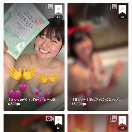
24
22
【ヌルル40分】しずかパトロール隊集合🚨
【裏しずか】湯の花で◯っ◯いをどろパック🫣💕
4,500pt
15,000pt
22
22