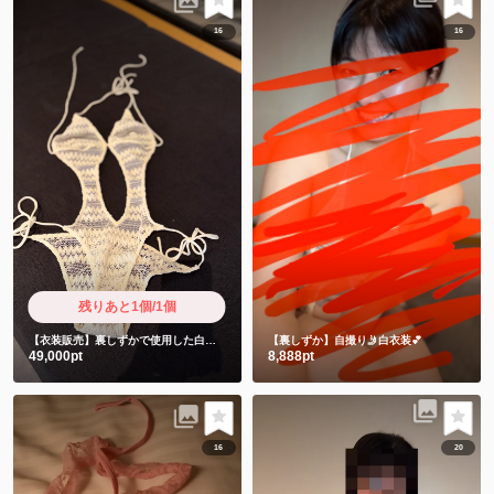
16
16
残りあと1個/1個
【衣装販売】裏しずかで使用した白衣装 御礼動画2本付き
【裏しずか】自撮り🤳白衣装💕
49,000pt
8,888pt
16
20