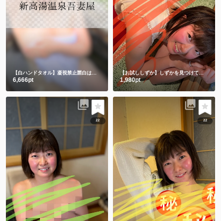
【白ハンドタオル】凝視禁止🈲白は透けちゃうって🫣
【お試ししずか】しずかを見つけて、選んでくれてありがとう💕💕
6,666pt
1,980pt
22
22