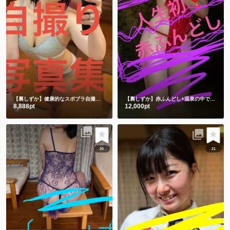
【裏しずか】健康的なスポブラ自撮り🤳
ショート動画１本と写真50枚
【裏しずか】赤ふんどし+温泉の中で湯あみぎを着る🫣ショート動画２本と写真100枚セット
8,888pt
12,000pt
20
21