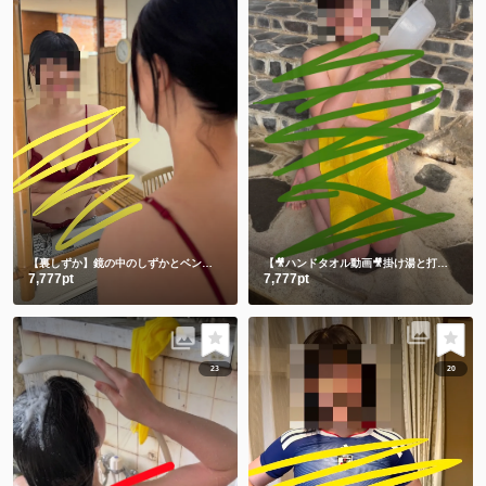
【裏しずか】鏡の中のしずかとベンチに座る生しずかどっちが好き？💕
【🎥ハンドタオル動画🎥掛け湯と打たせ湯】温泉に入る時は掛け湯しよ💕打たせ湯熱すぎた😂
7,777pt
7,777pt
23
20