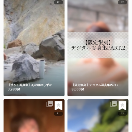
22
22
【懐かし写真集】あの頃のしずか 昔も今もみんなありがとう💕
【限定復刻】デジタル写真集Part.2
3,980pt
8,000pt
21
21