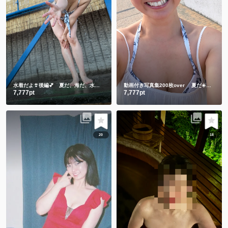
水着だよ👙後編💕 夏だ、海だ、水着のしずかだ💕動画と写真合わせて200枚over
動画付き写真集200枚over 夏だ☀️海だ🌊水着のしずかもご賞味ください💕
7,777pt
7,777pt
20
18