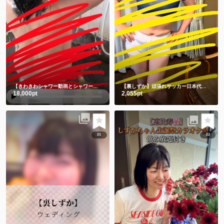
【きわきわシャワー動画とシャワー後写真】朝シャワーでさっぱり💗
【裏しずか】頑張れサッカー日本代表！！⚽️ 応援コス📣📣📣チビユニフォーム🫣
18,000pt
2,055pt
21
22