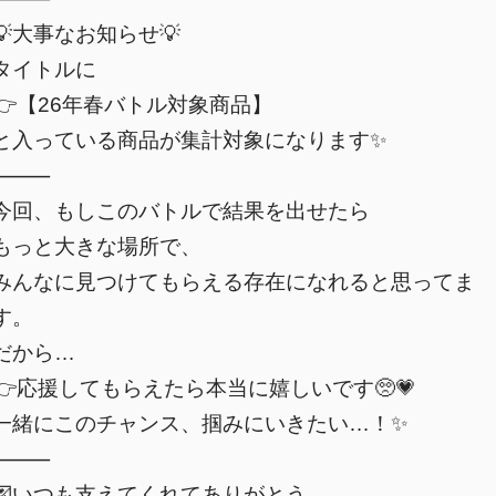
💡大事なお知らせ💡
タイトルに
👉【26年春バトル対象商品】
と入っている商品が集計対象になります✨
⸻
今回、もしこのバトルで結果を出せたら
もっと大きな場所で、
みんなに見つけてもらえる存在になれると思ってま
す。
だから…
👉応援してもらえたら本当に嬉しいです🥺💗
一緒にこのチャンス、掴みにいきたい…！✨
⸻
💌いつも支えてくれてありがとう