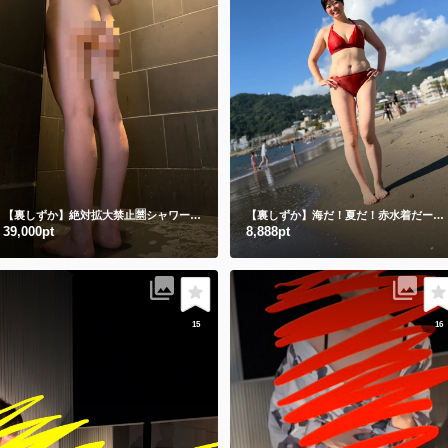
【裏しずか】絶対拡大禁止🈲シャワー動画🎥
立ちシャワーと床座りシャワー🫣
【裏しずか】海だ！夏だ！赤水着だー💗
39,000pt
8,888pt
15
16