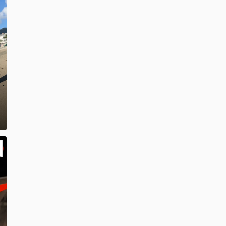
朝の海最高💗