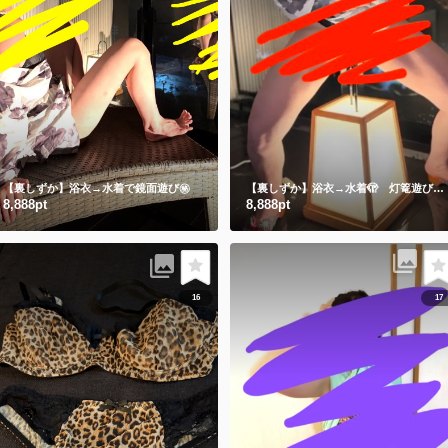
【裏しずか】浴衣→水着で鏡面遊び㊙️
【裏しずか】浴衣→水着🫣 灯篭遊び
ギ
8,888pt
8,888pt
16
17