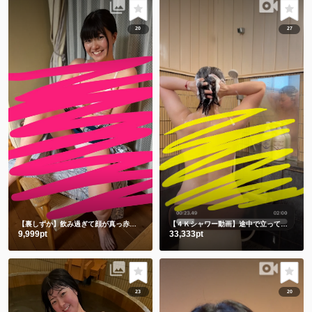
20
27
【裏しずか】飲み過ぎて顔が真っ赤な浴衣しずかです
【４Ｋシャワー動画】途中で立ってごめんなさい🙇‍♀️撮影忘れてました🫣
9,999pt
33,333pt
23
20