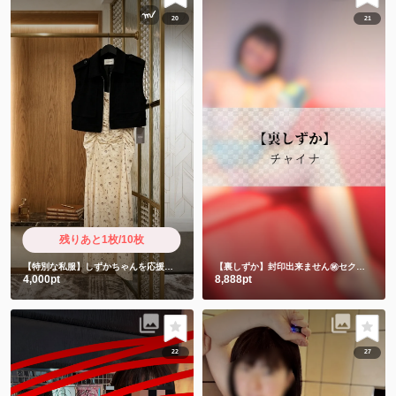
20
21
残りあと1枚/10枚
【特別な私服】しずかちゃんを応援したい人限定
【裏しずか】封印出来ません㊙️セクシーチャイナキョンシー
4,000pt
8,888pt
22
27