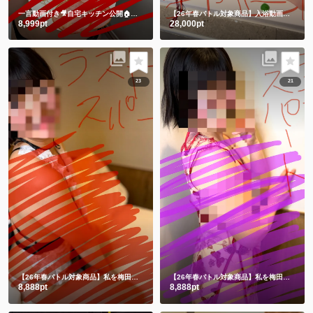
一言動画付き🎥自宅キッチン公開🏠 一緒に朝ごはん食べよ🍞それとも私にする🫣💕
【26年春バトル対象商品】入浴動画㊙️チャイナドレスでLUSHバスボム💕生ぬぎ🫣
8,999pt
28,000pt
23
21
【26年春バトル対象商品】私を梅田に連れてって💕
何も隠れてない😂メイドだよー❤️
【26年春バトル対象商品】私を梅田に連れてって💗
8,888pt
8,888pt