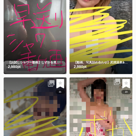
【お試しシャワー動画】しずかを見つけてくれてありがとう🫶
【動画、写真詰め合わせ】尻焼温泉♨️牛さん水着と鬼さん豆まき 恒例飛び込み動画付き🏊
2,980pt
2,980pt
21
23