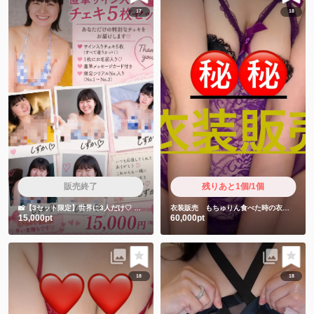
17
18
販売終了
残りあと1個/1個
📸【3セット限定】世界に3人だけ♡
しずかちゃん直筆サイン入りチェキ5枚セット
衣装販売 もちゅりん食べた時の衣装です❤️
15,000pt
60,000pt
18
18