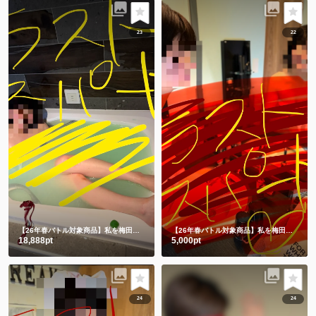
23
22
【26年春バトル対象商品】私を梅田に連れてって💗
チャイナドレス入浴🛀からの生脱ぎ🫣㊙️
【26年春バトル対象商品】私を梅田に連れてって💗
18,888pt
5,000pt
24
24