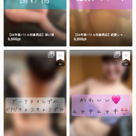
【26年春バトル対象商品】掛け湯
【26年春バトル対象商品】絶賛シャワー中。。。
6,666pt
8,888pt
23
23