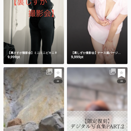
【裏さすが撮影会】ミニミニビキニ👙
【裏しずか撮影会】ナース服バージョン
9,999pt
9,999pt
22
22