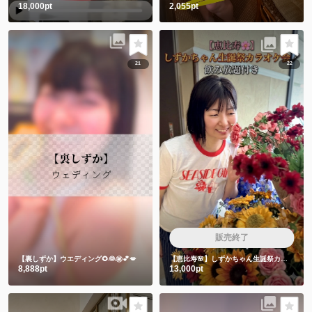
18,000pt
2,055pt
21
22
販売終了
【裏しずか】ウエディング🌻👰㊙️💕💋
【恵比寿🌸】しずかちゃん生誕祭カラオケ会🎤飲み放題付き
8,888pt
13,000pt