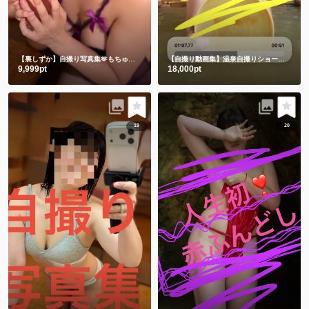
【裏しずか】自撮り写真集🫶もちゅりんと私とむらさきえちえち下着
【自撮り動画集】温泉自撮りショート動画３本詰め合わせ
9,999pt
18,000pt
19
20