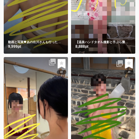
動画と写真💗あの出川さんも行った温泉 3年前の私です🫣 スマホの中に埋もれてました😋
【温泉ハンドタオル撮影と手ぶら撮影】撮りたてホヤホヤ💕今のしずかを見て下さい💗
9,999pt
8,888pt
22
23