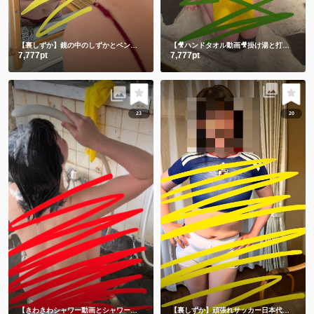
【裏しずか】鏡の中のしずかとベンチに座る生しずかどっちが好き？💕
【🎥ハンドタオル動画🎥掛け湯と打たせ湯】温泉に入る時は掛け湯しよ💕打たせ湯熱すぎた😂
7,777pt
7,777pt
23
20
【きわきわシャワー動画とシャワー後写真】朝シャワーでさっぱり💗
【裏しずか】頑張れサッカー日本代表！！⚽️ 応援コス📣📣📣チビユニフォーム🫣