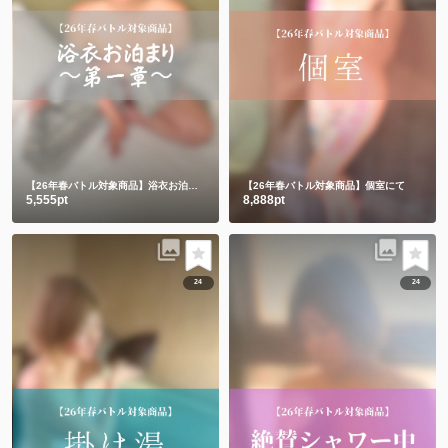
【26年春バトル対象商品】浴衣お泊まり〜第一章〜
【26年春バトル対象商品】個室にて
5,555pt
8,888pt
24
24