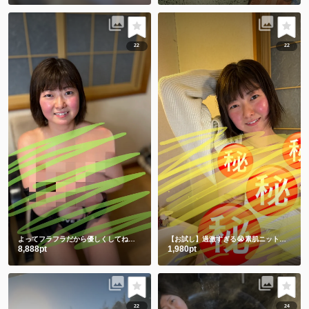
22
22
よってフラフラだから優しくしてね💕ワキと手ぶらは裸より恥ずかしい🫣
【お試し】過激すぎる😭素肌ニットからの手ぶらショット㊙️
8,888pt
1,980pt
22
24