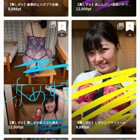
【裏しずか】健康的なスポブラ自撮り🤳
ショート動画１本と写真50枚
【裏しずか】赤ふんどし+温泉の中で湯あみぎを着る🫣ショート動画２本と写真100枚セット
8,888pt
12,000pt
20
21
【裏しずか】裏しずか史上でも過去一を争う攻めすぎ写真集😂㊙️
【裏しずか】しずかとフライトへ✈️
12,000pt
8,888pt