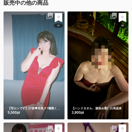
販売中の他の商品
17
16
【写ルンです】27枚💗衣装👙7種類くらい
【ハンドタオル、湯浴み着】白馬温泉
5,500pt
3,900pt