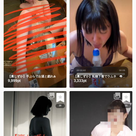
【裏しずか】手ぶらでお湯と戯れ♨️
【裏しずか】私物下着でラムネ 👅舌でお迎え👅
9,999pt
3,333pt
20
21