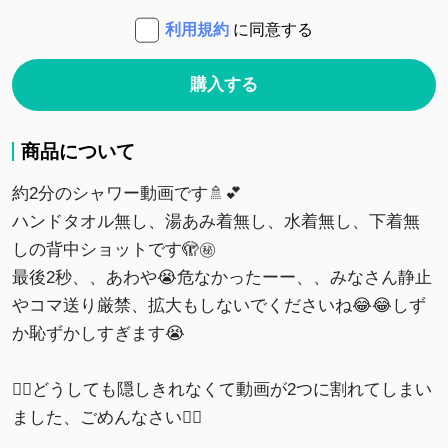
利用規約
に同意する
購入する
商品について
約2分のシャワー動画です🚿💕
ハンドタオル無し、湯あみ着無し、水着無し、下着無
しの背中ショットです🫣㊙️
最後2秒、、あわや😭危なかったーー、、みなさん静止
やコマ送り厳禁、拡大もしないでくださいね😂😂しず
か恥ずかしすぎます😭
🙇‍♀️どうしても隠しきれなくて動画が2つに割れてしまい
ました、ごめんなさい🙇‍♀️