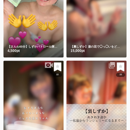
【ヌルル40分】しずかパトロール隊集合🚨
【裏しずか】湯の花で◯っ◯いをどろパック🫣💕
4,500pt
15,000pt
22
22