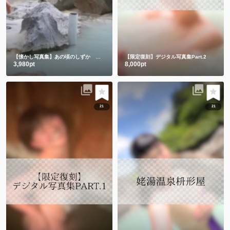
【懐かし写真集】あの頃のしずか 昔も今もみんなありがとう💕
【限定復刻】デジタル写真集Part.2
3,980pt
8,000pt
21
21