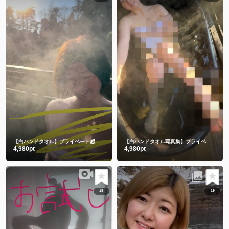
【白ハンドタオル】プライベート感満載の貸切露天風呂で撮影したよ🫣💕後編
【白ハンドタオル写真集】プライベート感満載の貸切露天風呂㊙️前編
4,980pt
4,980pt
18
19