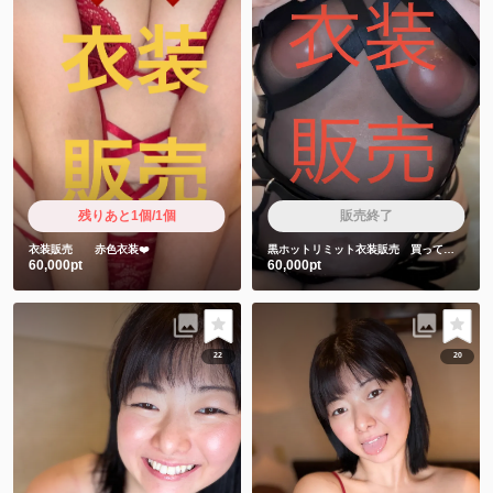
残りあと1個/1個
販売終了
衣装販売 赤色衣装❤️
黒ホットリミット衣装販売 買ってくれた人しか見れない特典動画2本付き❤️
60,000pt
60,000pt
22
20