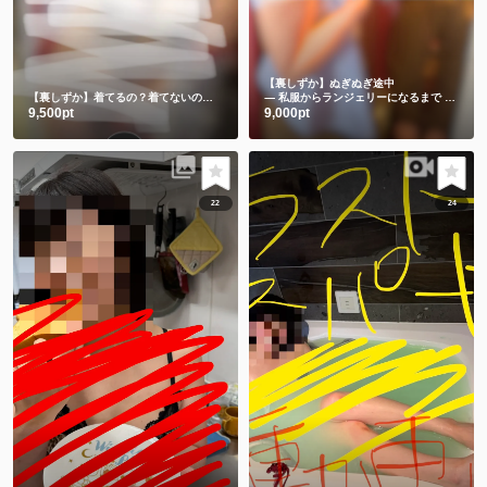
【裏しずか】ぬぎぬぎ途中
【裏しずか】着てるの？着てないの？エッチな巫女ちゃん
― 私服からランジェリーになるまで ―🫣💕
9,500pt
9,000pt
22
24