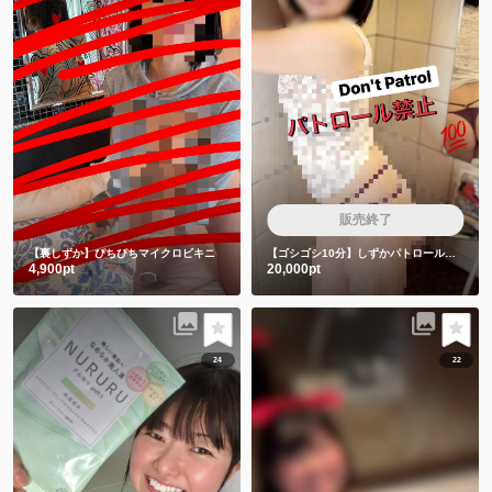
販売終了
【裏しずか】ぴちぴちマイクロビキニ
【ゴシゴシ10分】しずかパトロール隊は絶対みちゃダメです🙅
4,900pt
20,000pt
24
22