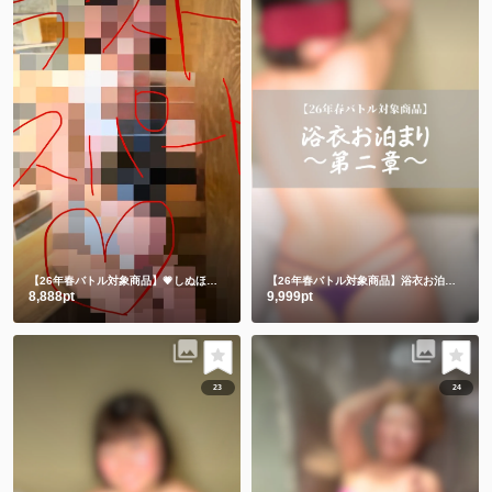
【26年春バトル対象商品】💗しぬほど恥ずかしかった💗うさちゃんメイド💗
【26年春バトル対象商品】浴衣お泊まり〜第二章〜
8,888pt
9,999pt
23
24