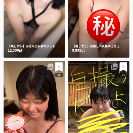
【裏しずか】自撮り黒衣装🫣ホットリミット🎵夏を刺激します❤️
【裏しずか】自撮り写真集🫶えちえち赤下着
12,000pt
9,999pt
19
24