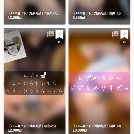
【26年春バトル対象商品】1番ダメなヤツ💔自撮り🤳
【26年春バトル対象商品】自撮り🤳水着で入浴💕🥰
13,000pt
5,555pt
25
22
【26年春バトル対象商品】秘密の自撮り👙🚽🤳🈲
【26年春バトル対象商品】自撮り写真とミニムービー5️⃣
12,000pt
10,000pt