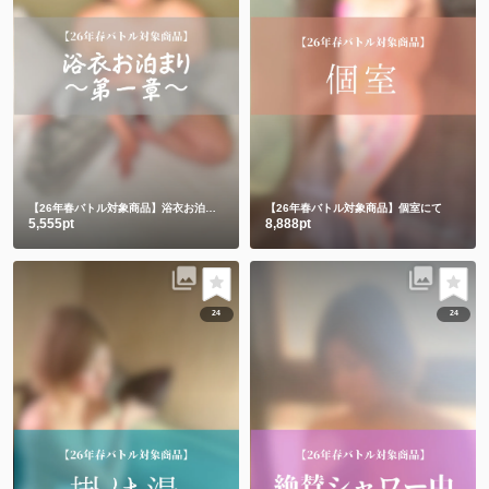
【26年春バトル対象商品】浴衣お泊まり〜第一章〜
【26年春バトル対象商品】個室にて
5,555pt
8,888pt
24
24