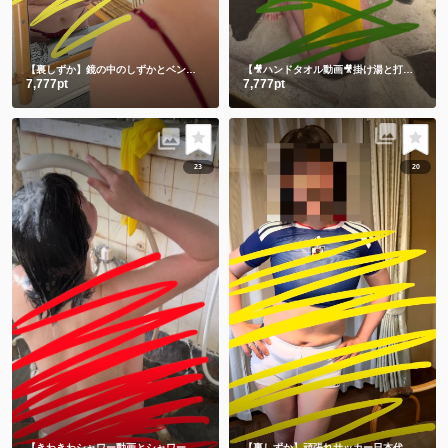
【裏しずか】鏡の中のしずかとベンチに座る生しずかどっちが好き？💕
【🎥ハンドタオル動画🎥掛け湯と打たせ湯】温泉に入る時は掛け湯しよ💕打たせ湯熱すぎた😂
7,777pt
7,777pt
23
20
【きわきわシャワー動画とシャワー後写真】朝シャワーでさっぱり💗
【裏しずか】頑張れサッカー日本代表！！⚽️ 応援コス📣📣📣チビユニフォーム🫣