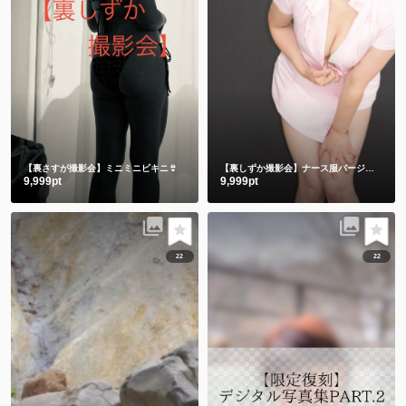
【裏さすが撮影会】ミニミニビキニ👙
【裏しずか撮影会】ナース服バージョン
9,999pt
9,999pt
22
22