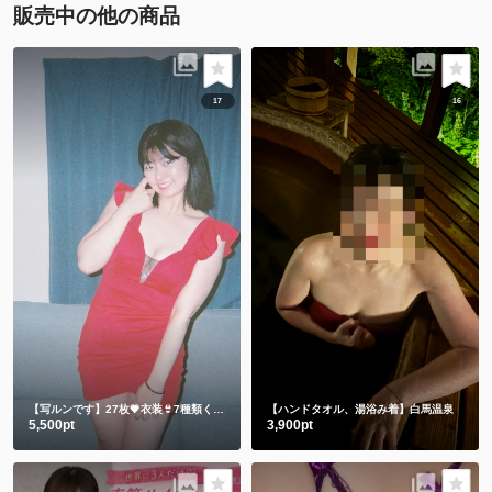
販売中の他の商品
17
16
【写ルンです】27枚💗衣装👙7種類くらい
【ハンドタオル、湯浴み着】白馬温泉
5,500pt
3,900pt