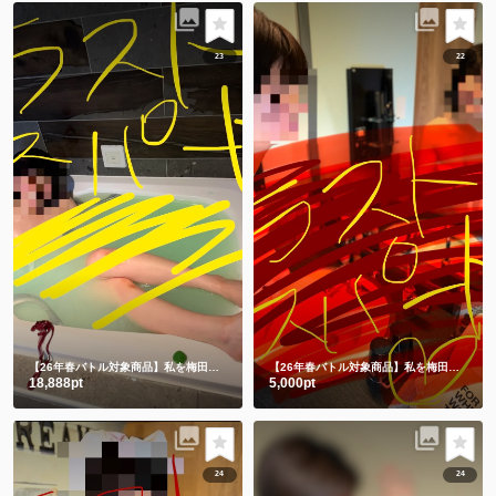
23
22
【26年春バトル対象商品】私を梅田に連れてって💗
チャイナドレス入浴🛀からの生脱ぎ🫣㊙️
【26年春バトル対象商品】私を梅田に連れてって💗
18,888pt
5,000pt
24
24