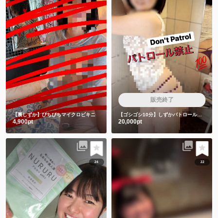
販売終了
【裏しずか】ぴちぴちマイクロビキニ
【ゴシゴシ10分】しずかパトロール隊は絶対みちゃダメです🙅
4,900pt
20,000pt
24
22