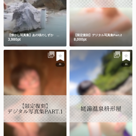
【懐かし写真集】あの頃のしずか 昔も今もみんなありがとう💕
【限定復刻】デジタル写真集Part.2
3,980pt
8,000pt
21
21