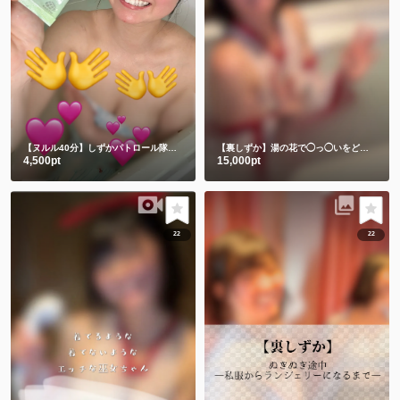
【ヌルル40分】しずかパトロール隊集合🚨
【裏しずか】湯の花で◯っ◯いをどろパック🫣💕
4,500pt
15,000pt
22
22