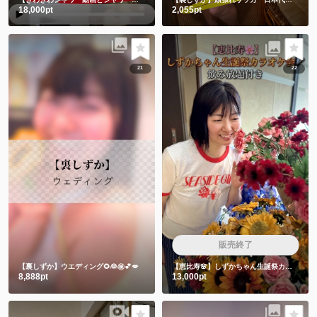
18,000pt
2,055pt
21
22
販売終了
【裏しずか】ウエディング🌻👰㊙️💕💋
【恵比寿🌸】しずかちゃん生誕祭カラオケ会🎤飲み放題付き
8,888pt
13,000pt