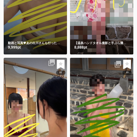
動画と写真💗あの出川さんも行った温泉 3年前の私です🫣 スマホの中に埋もれてました😋
【温泉ハンドタオル撮影と手ぶら撮影】撮りたてホヤホヤ💕今のしずかを見て下さい💗
9,999pt
8,888pt
22
23