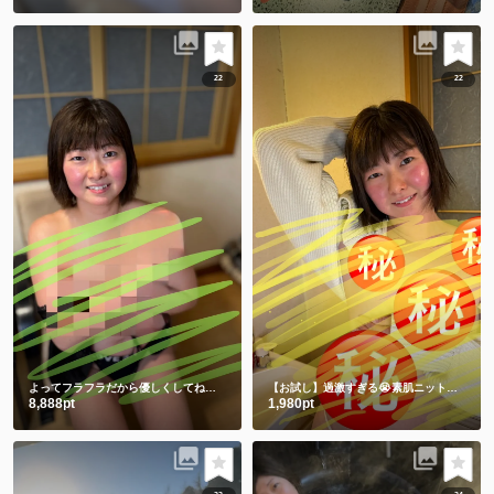
22
22
よってフラフラだから優しくしてね💕ワキと手ぶらは裸より恥ずかしい🫣
【お試し】過激すぎる😭素肌ニットからの手ぶらショット㊙️
8,888pt
1,980pt