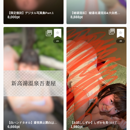
【限定復刻】デジタル写真集Part.1
【秘湯混浴】
秘湯名湯混浴♨️大自然の中でハンドタオル㊙️
8,000pt
8,888pt
23
20
【白ハンドタオル】凝視禁止🈲白は透けちゃうって🫣
【お試ししずか】しずかを見つけて、選んでくれてありがとう💕💕
6,666pt
1,980pt