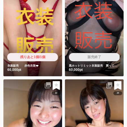
残りあと1個/1個
販売終了
衣装販売 赤色衣装❤️
黒ホットリミット衣装販売 買ってくれた人しか見れない特典動画2本付き❤️
60,000pt
60,000pt
22
20