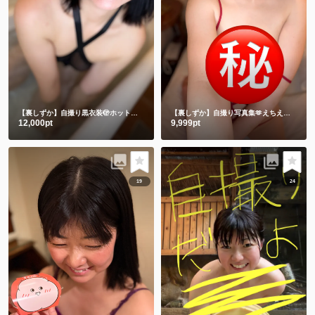
【裏しずか】自撮り黒衣装🫣ホットリミット🎵夏を刺激します❤️
【裏しずか】自撮り写真集🫶えちえち赤下着
12,000pt
9,999pt
19
24