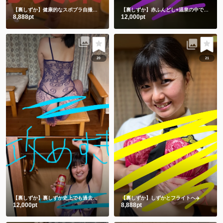
【裏しずか】健康的なスポブラ自撮り🤳
ショート動画１本と写真50枚
【裏しずか】赤ふんどし+温泉の中で湯あみぎを着る🫣ショート動画２本と写真100枚セット
8,888pt
12,000pt
20
21
【裏しずか】裏しずか史上でも過去一を争う攻めすぎ写真集😂㊙️
【裏しずか】しずかとフライトへ✈️
12,000pt
8,888pt