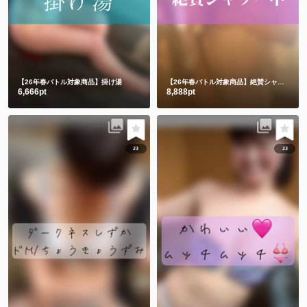
【26年春バトル対象商品】掛け湯
【26年春バトル対象商品】絶賛シャワー中。。。
6,666pt
8,888pt
23
23