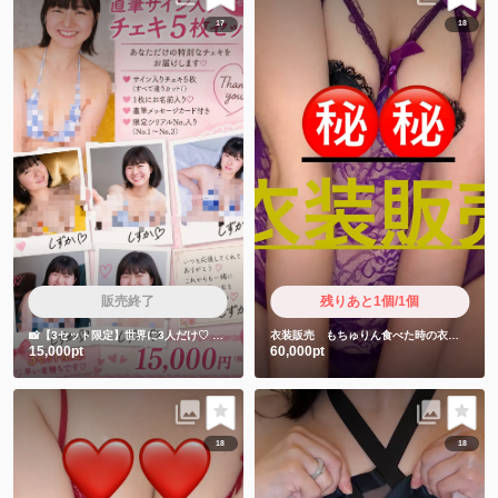
17
18
販売終了
残りあと1個/1個
📸【3セット限定】世界に3人だけ♡
しずかちゃん直筆サイン入りチェキ5枚セット
衣装販売 もちゅりん食べた時の衣装です❤️
15,000pt
60,000pt
18
18