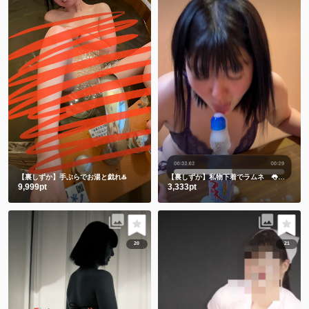
【裏しずか】手ぶらでお湯と戯れ♨️
【裏しずか】私物下着でラムネ 👅舌でお迎え👅
9,999pt
3,333pt
20
21