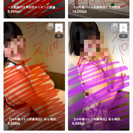
一言動画付き🎥自宅キッチン公開🏠 一緒に朝ごはん食べよ🍞それとも私にする🫣💕
【26年春バトル対象商品】入浴動画㊙️チャイナドレスでLUSHバスボム💕生ぬぎ🫣
8,999pt
28,000pt
23
21
【26年春バトル対象商品】私を梅田に連れてって💕
何も隠れてない😂メイドだよー❤️
【26年春バトル対象商品】私を梅田に連れてって💗
8,888pt
8,888pt