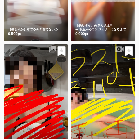
【裏しずか】ぬぎぬぎ途中
【裏しずか】着てるの？着てないの？エッチな巫女ちゃん
― 私服からランジェリーになるまで ―🫣💕
9,500pt
9,000pt
22
24