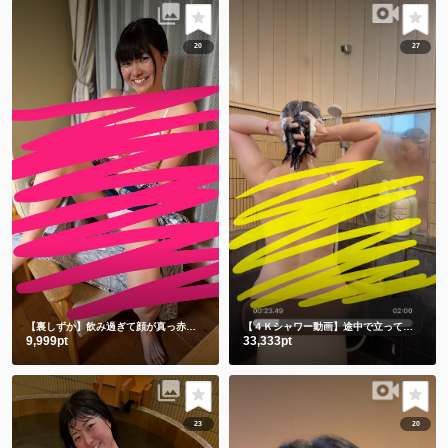
20
27
【裏しずか】飲み過ぎて顔が真っ赤な浴衣しずかです
【４Ｋシャワー動画】途中で立ってごめんなさい🙇‍♀️撮影忘れてました🫣
9,999pt
33,333pt
23
20