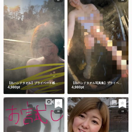
22
24
【白ハンドタオル】プライベート感満載の貸切露天風呂で撮影したよ🫣💕後編
【白ハンドタオル写真集】プライベート感満載の貸切露天風呂㊙️前編
4,980pt
4,980pt
18
19