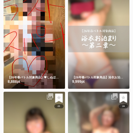
【26年春バトル対象商品】💗しぬほど恥ずかしかった💗うさちゃんメイド💗
【26年春バトル対象商品】浴衣お泊まり〜第二章〜
8,888pt
9,999pt
23
24