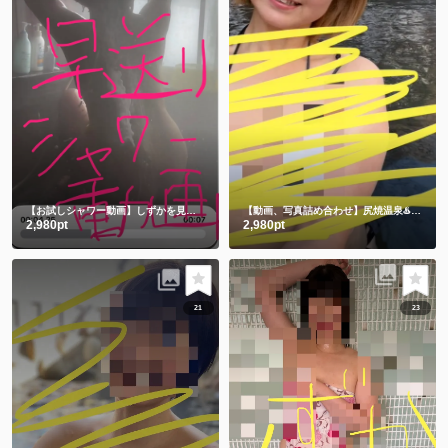
【お試しシャワー動画】しずかを見つけてくれてありがとう🫶
【動画、写真詰め合わせ】尻焼温泉♨️牛さん水着と鬼さん豆まき 恒例飛び込み動画付き🏊
2,980pt
2,980pt
21
23