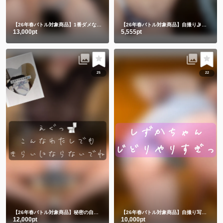
【26年春バトル対象商品】1番ダメなヤツ💔自撮り🤳
【26年春バトル対象商品】自撮り🤳水着で入浴💕🥰
13,000pt
5,555pt
25
22
【26年春バトル対象商品】秘密の自撮り👙🚽🤳🈲
【26年春バトル対象商品】自撮り写真とミニムービー5️⃣
12,000pt
10,000pt