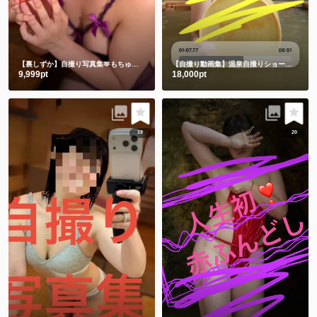
【裏しずか】自撮り写真集🫶もちゅりんと私とむらさきえちえち下着
【自撮り動画集】温泉自撮りショート動画３本詰め合わせ
9,999pt
18,000pt
19
20