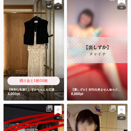
20
21
残りあと1枚/10枚
【特別な私服】しずかちゃんを応援したい人限定
【裏しずか】封印出来ません㊙️セクシーチャイナキョンシー
4,000pt
8,888pt
22
27