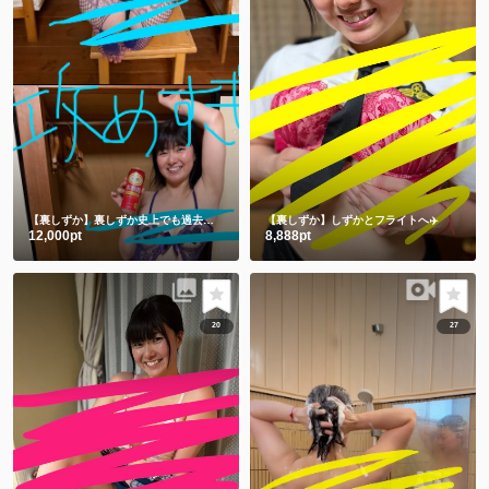
【裏しずか】裏しずか史上でも過去一を争う攻めすぎ写真集😂㊙️
【裏しずか】しずかとフライトへ✈️
12,000pt
8,888pt
20
27