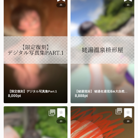
21
21
【限定復刻】デジタル写真集Part.1
【秘湯混浴】
秘湯名湯混浴♨️大自然の中でハンドタオル㊙️
8,000pt
8,888pt
23
20