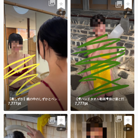
22
23
【裏しずか】鏡の中のしずかとベンチに座る生しずかどっちが好き？💕
【🎥ハンドタオル動画🎥掛け湯と打たせ湯】温泉に入る時は掛け湯しよ💕打たせ湯熱すぎた😂
7,777pt
7,777pt
23
20