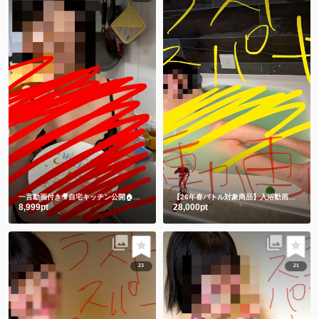
一言動画付き🎥自宅キッチン公開🏠 一緒に朝ごはん食べよ🍞それとも私にする🫣💕
【26年春バトル対象商品】入浴動画㊙️チャイナドレスでLUSHバスボム💕生ぬぎ🫣
8,999pt
28,000pt
23
21