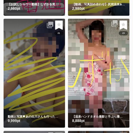
【お試しシャワー動画】しずかを見つけてくれてありがとう🫶
【動画、写真詰め合わせ】尻焼温泉♨️牛さん水着と鬼さん豆まき 恒例飛び込み動画付き🏊
2,980pt
2,980pt
21
23
動画と写真💗あの出川さんも行った温泉 3年前の私です🫣 スマホの中に埋もれてました😋
【温泉ハンドタオル撮影と手ぶら撮影】撮りたてホヤホヤ💕今のしずかを見て下さい💗
9,999pt
8,888pt