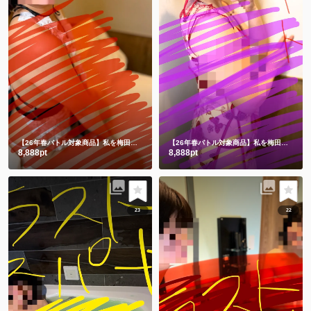
【26年春バトル対象商品】私を梅田に連れてって💕
何も隠れてない😂メイドだよー❤️
【26年春バトル対象商品】私を梅田に連れてって💗
8,888pt
8,888pt
23
22