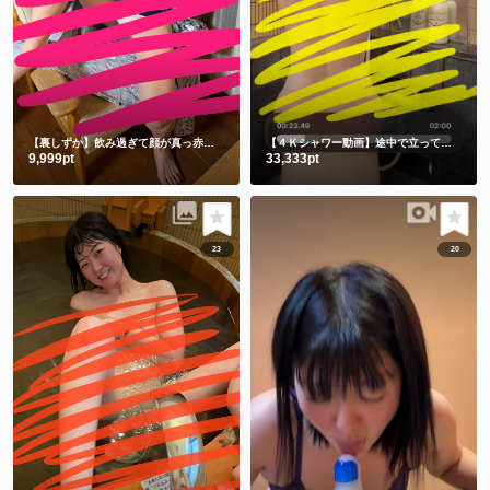
【裏しずか】飲み過ぎて顔が真っ赤な浴衣しずかです
【４Ｋシャワー動画】途中で立ってごめんなさい🙇‍♀️撮影忘れてました🫣
9,999pt
33,333pt
23
20