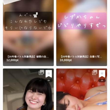
【26年春バトル対象商品】秘密の自撮り👙🚽🤳🈲
【26年春バトル対象商品】自撮り写真とミニムービー5️⃣
12,000pt
10,000pt
23
21