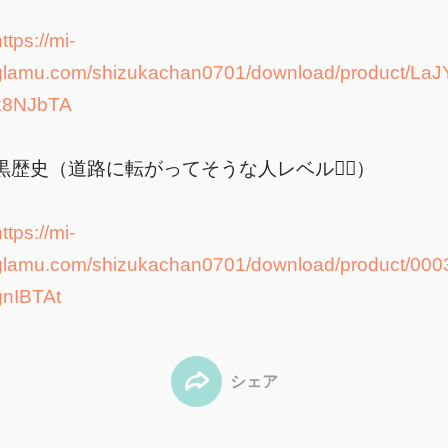
↓
ttps://mi-
glamu.com/shizukachan0701/download/product/LaJ
k8NJbTA
黒歴史（道路に転がってそうな人レベル😵‍💫）
↓
ttps://mi-
glamu.com/shizukachan0701/download/product/000
gnIBTAt
シェア