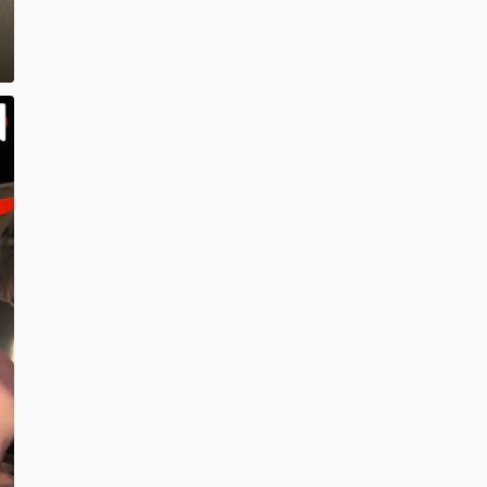
朝の海最高💗