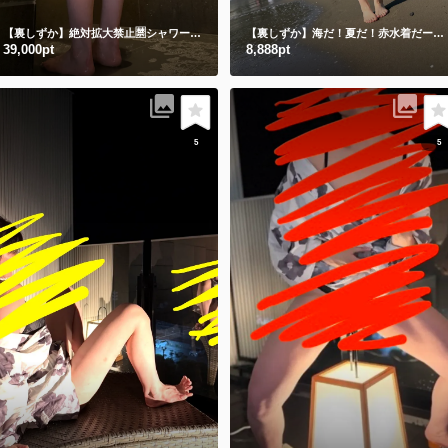
【裏しずか】絶対拡大禁止🈲シャワー動画🎥
立ちシャワーと床座りシャワー🫣
【裏しずか】海だ！夏だ！赤水着だー💗
39,000pt
8,888pt
5
5