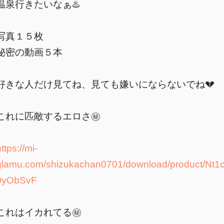
温泉行きたいなぁ♨️
写真１５枚
秘密の動画５本
好きな人だけ見てね、見ても嫌いにならないでね💔
これに匹敵するエロさ㊙️
↓
ttps://mi-
glamu.com/shizukachan0701/download/product/Nt1
0yObSvF
これはイカれてる㊙️