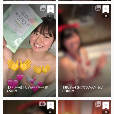
24
22
【ヌルル40分】しずかパトロール隊集合🚨
【裏しずか】湯の花で◯っ◯いをどろパック🫣💕
4,500pt
15,000pt
22
22