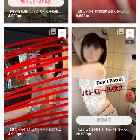
残りあと1枚/10枚
【特別な私服】しずかちゃんを応援したい人限定
【裏しずか】封印出来ません㊙️セクシーチャイナキョンシー
4,000pt
8,888pt
22
27
販売終了
【裏しずか】ぴちぴちマイクロビキニ
【ゴシゴシ10分】しずかパトロール隊は絶対みちゃダメです🙅
4,900pt
20,000pt