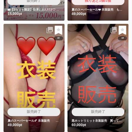
販売終了
残りあと1個/1個
📸【3セット限定】世界に3人だけ♡
しずかちゃん直筆サイン入りチェキ5枚セット
夏のスーパーセール❤️
衣装販売 もちゅりん食べた時の衣装です❤️
15,000pt
49,000pt
18
18
販売終了
販売終了
夏のスーパーセール💕
衣装販売 赤色衣装❤️
黒ホットリミット衣装販売 買ってくれた人しか見れない特典動画2本付き❤️
49,000pt
60,000pt