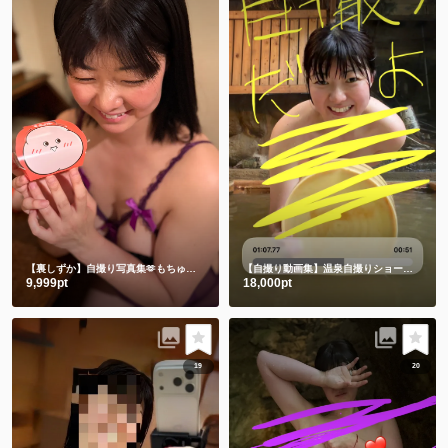
【裏しずか】自撮り写真集🫶もちゅりんと私とむらさきえちえち下着
【自撮り動画集】温泉自撮りショート動画３本詰め合わせ
9,999pt
18,000pt
19
20