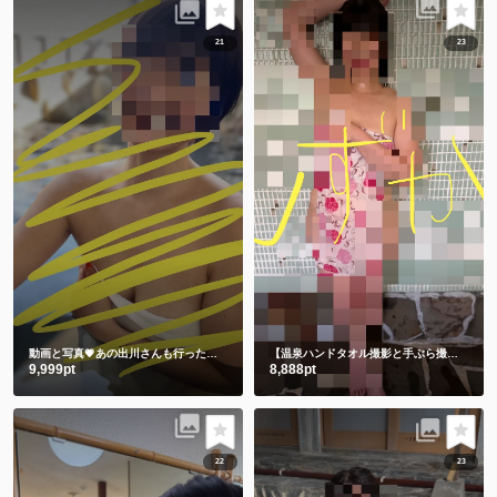
21
23
動画と写真💗あの出川さんも行った温泉 3年前の私です🫣 スマホの中に埋もれてました😋
【温泉ハンドタオル撮影と手ぶら撮影】撮りたてホヤホヤ💕今のしずかを見て下さい💗
9,999pt
8,888pt
22
23