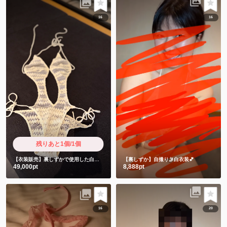
16
16
残りあと1個/1個
【衣装販売】裏しずかで使用した白衣装 御礼動画2本付き
【裏しずか】自撮り🤳白衣装💕
49,000pt
8,888pt
16
20