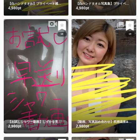
【白ハンドタオル】プライベート感満載の貸切露天風呂で撮影したよ🫣💕後編
【白ハンドタオル写真集】プライベート感満載の貸切露天風呂㊙️前編
4,980pt
4,980pt
18
19
【お試しシャワー動画】しずかを見つけてくれてありがとう🫶
【動画、写真詰め合わせ】尻焼温泉♨️牛さん水着と鬼さん豆まき 恒例飛び込み動画付き🏊
2,980pt
2,980pt