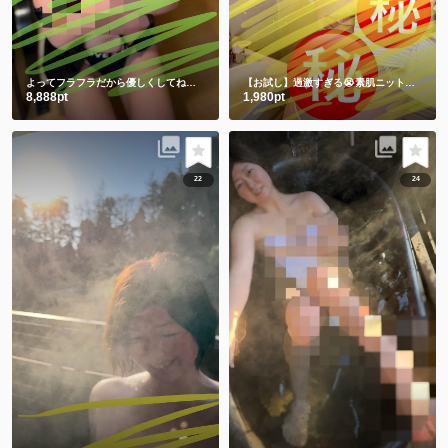
よってフラフラだから優しくしてね💕ワキと手ぶらは裸より恥ずかしい🫣
【お試し】過激すぎる😭素肌ニットからの手ぶらショット㊙️
8,888pt
1,980pt
22
24