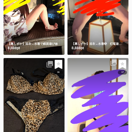
【裏しずか】浴衣→水着で鏡面遊び㊙️
【裏しずか】浴衣→水着🫣 灯篭遊び
ギリギ
8,888pt
8,888pt
16
17