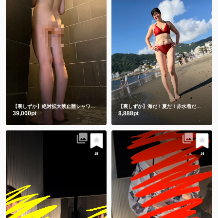
【裏しずか】絶対拡大禁止🈲シャワー動画🎥
立ちシャワーと床座りシャワー🫣
【裏しずか】海だ！夏だ！赤水着だー💗
朝の
39,000pt
8,888pt
15
16