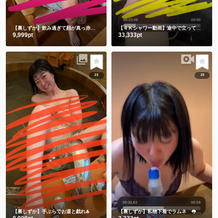
【裏しずか】飲み過ぎて顔が真っ赤な浴衣しずかです
【４Ｋシャワー動画】途中で立ってごめんなさい🙇‍♀️撮影忘れてました🫣
9,999pt
33,333pt
23
20
【裏しずか】手ぶらでお湯と戯れ♨️
【裏しずか】私物下着でラムネ 👅舌でお迎え👅