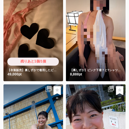
残りあと1個/1個
【衣装販売】裏しずかで着用したピンクと使用済み前貼り3枚 限定超ショート動画付き
【裏しずか】ピンク下着？とTシャツ編💗
ピ
49,000pt
8,888pt
20
17