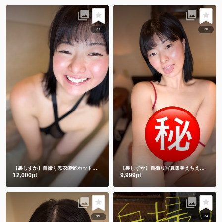
23
20
【裏しずか】自撮り黒衣装🫣ホットリミット🎵夏を刺激します❤️
【裏しずか】自撮り写真集🫶えちえち赤下着
12,000pt
9,999pt
19
24