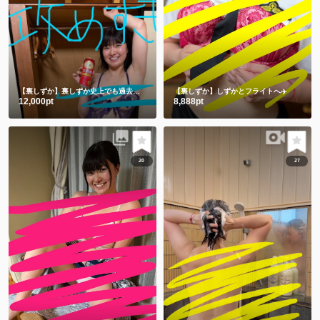
【裏しずか】裏しずか史上でも過去一を争う攻めすぎ写真集😂㊙️
【裏しずか】しずかとフライトへ✈️
12,000pt
8,888pt
20
27