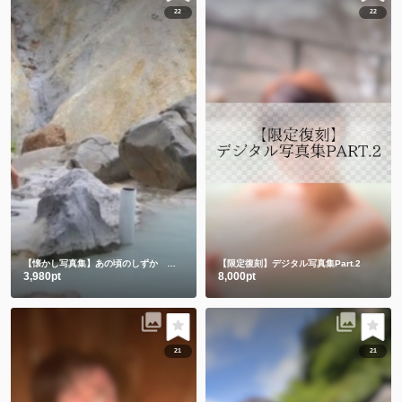
22
22
【懐かし写真集】あの頃のしずか 昔も今もみんなありがとう💕
【限定復刻】デジタル写真集Part.2
3,980pt
8,000pt
21
21