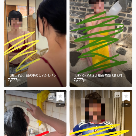
【裏しずか】鏡の中のしずかとベンチに座る生しずかどっちが好き？💕
【🎥ハンドタオル動画🎥掛け湯と打たせ湯】温泉に入る時は掛け湯しよ💕打たせ湯熱すぎた😂
7,777pt
7,777pt
23
20