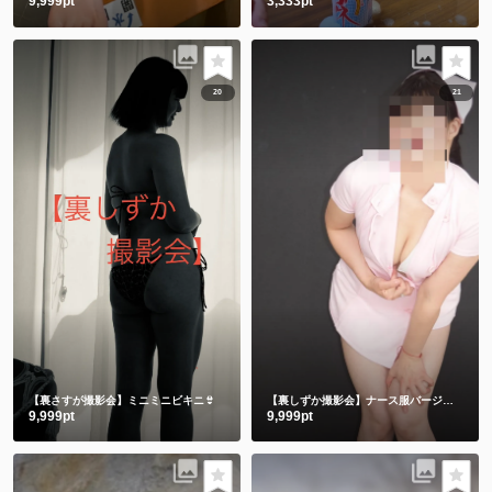
9,999pt
3,333pt
20
21
【裏さすが撮影会】ミニミニビキニ👙
【裏しずか撮影会】ナース服バージョン
9,999pt
9,999pt