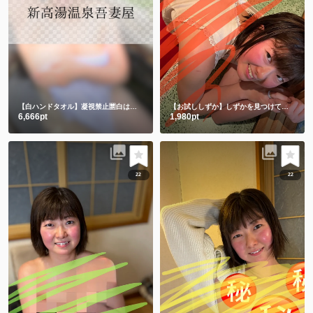
【白ハンドタオル】凝視禁止🈲白は透けちゃうって🫣
【お試ししずか】しずかを見つけて、選んでくれてありがとう💕💕
6,666pt
1,980pt
22
22