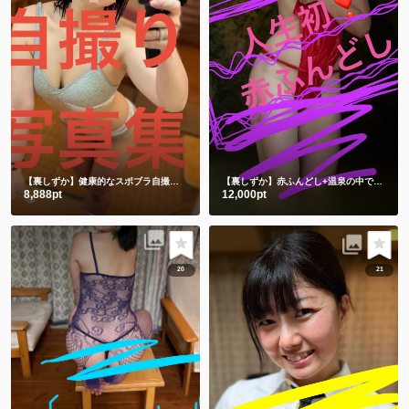
【裏しずか】健康的なスポブラ自撮り🤳
ショート動画１本と写真50枚
【裏しずか】赤ふんどし+温泉の中で湯あみぎを着る🫣ショート動画２本と写真100枚セット
8,888pt
12,000pt
20
21