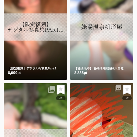
【限定復刻】デジタル写真集Part.1
【秘湯混浴】
秘湯名湯混浴♨️大自然の中でハンドタオル㊙️
8,000pt
8,888pt
23
20