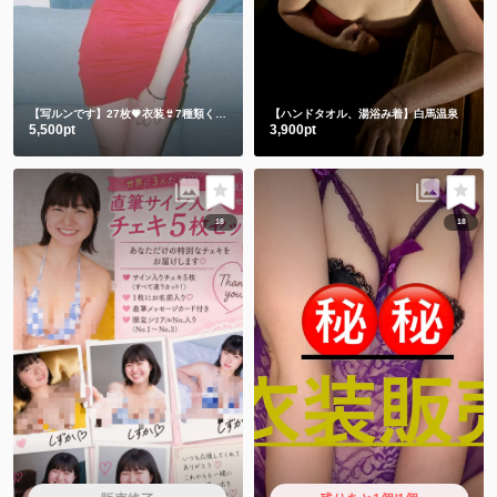
【写ルンです】27枚💗衣装👙7種類くらい
【ハンドタオル、湯浴み着】白馬温泉
5,500pt
3,900pt
18
18