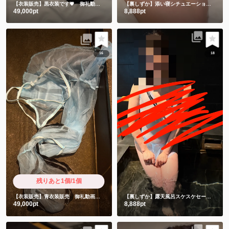
【衣装販売】黒衣装です💗 御礼動画付き
【裏しずか】添い寝シチュエーションからのセクシー写真集💗
49,000pt
8,888pt
16
18
残りあと1個/1個
【衣装販売】青衣装販売 御礼動画と直筆お手紙付きです❤️
【裏しずか】露天風呂スケスケセーラー服風衣装💕これ布意味ありますか？スケスケなんですが😩
49,000pt
8,888pt