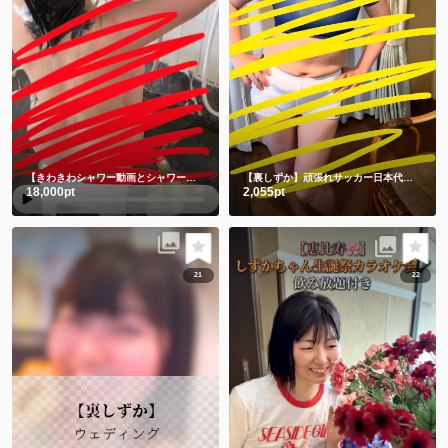
【きわきわシャワー動画とシャワー後写真】朝シャワーでさっぱり💗
【裏しずか】頑張れサッカー日本代表！！⚽️ 応援コス📣📣📣チビユニフォーム🫣
18,000pt
2,055pt
21
22