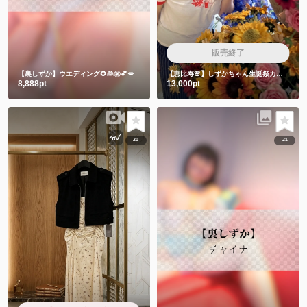
販売終了
【裏しずか】ウエディング🌻👰㊙️💕💋
【恵比寿🌸】しずかちゃん生誕祭カラオケ会🎤飲み放題付き
8,888pt
13,000pt
20
21