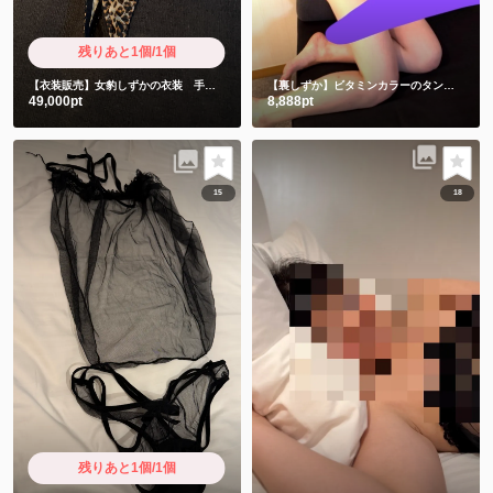
残りあと1個/1個
【衣装販売】女豹しずかの衣装 手書きお手紙と限定ショート動画付き
【裏しずか】ビタミンカラーのタンクトップの下には女豹🐆🫣
49,000pt
8,888pt
15
18
残りあと1個/1個