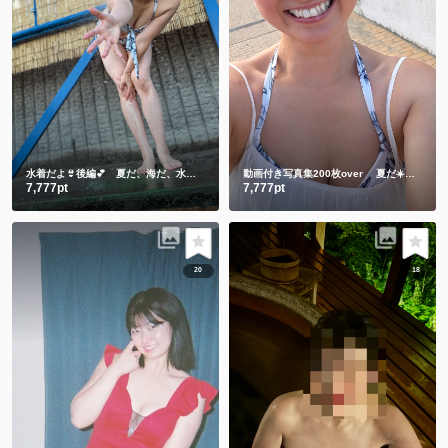
水着だよ👙後編💕 夏だ、海だ、水着のしずかだ💕動画と写真合わせて200枚over
動画付き写真集200枚over 夏だ☀️海だ🌊水着のしずかもご賞味ください💕
7,777pt
7,777pt
20
18