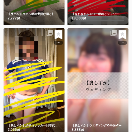
【🎥ハンドタオル動画🎥掛け湯と打たせ湯】温泉に入る時は掛け湯しよ💕打たせ湯熱すぎた😂
【きわきわシャワー動画とシャワー後写真】朝シャワーでさっぱり💗
7,777pt
18,000pt
20
21
【裏しずか】頑張れサッカー日本代表！！⚽️ 応援コス📣📣📣チビユニフォーム🫣
【裏しずか】ウエディング🌻👰㊙️💕💋
2,055pt
8,888pt