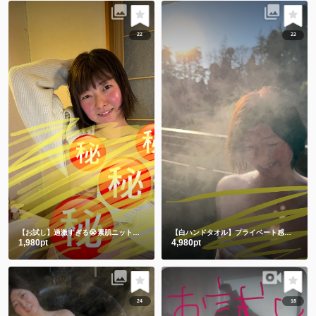
22
22
【お試し】過激すぎる😭素肌ニットからの手ぶらショット㊙️
【白ハンドタオル】プライベート感満載の貸切露天風呂で撮影したよ🫣💕後編
1,980pt
4,980pt
24
18