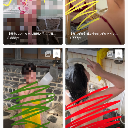
【温泉ハンドタオル撮影と手ぶら撮影】撮りたてホヤホヤ💕今のしずかを見て下さい💗
【裏しずか】鏡の中のしずかとベンチに座る生しずかどっちが好き？💕
8,888pt
7,777pt
23
23