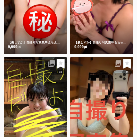
【裏しずか】自撮り写真集🫶えちえち赤下着
【裏しずか】自撮り写真集🫶もちゅりんと私とむらさきえちえち下着
9,999pt
9,999pt
24
19