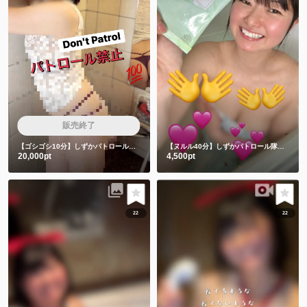
販売終了
【ゴシゴシ10分】しずかパトロール隊は絶対みちゃダメです🙅
【ヌルル40分】しずかパトロール隊集合🚨
20,000pt
4,500pt
22
22