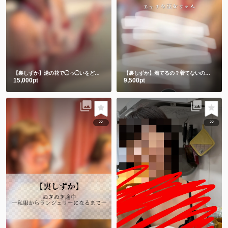
【裏しずか】湯の花で◯っ◯いをどろパック🫣💕
【裏しずか】着てるの？着てないの？エッチな巫女ちゃん
15,000pt
9,500pt
22
22