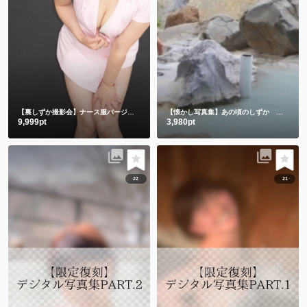
【裏しずか撮影会】ナース服バージョン
【懐かし写真集】あの頃のしずか 昔も今もみんなありがとう💕
9,999pt
3,980pt
22
21