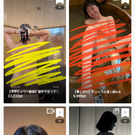
27
23
【４Ｋシャワー動画】途中で立ってごめんなさい🙇‍♀️撮影忘れてました🫣
【裏しずか】手ぶらでお湯と戯れ♨️
33,333pt
9,999pt
20
20