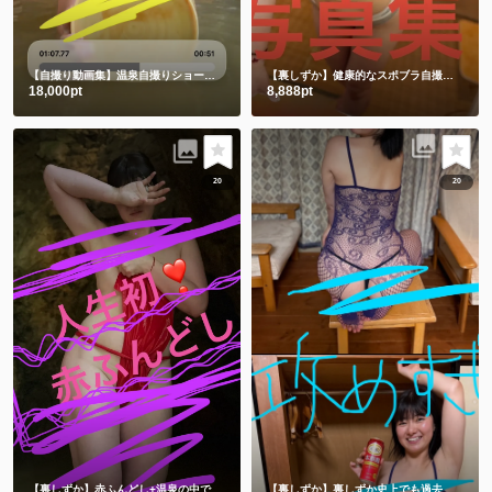
【自撮り動画集】温泉自撮りショート動画３本詰め合わせ
【裏しずか】健康的なスポブラ自撮り🤳
ショ
18,000pt
8,888pt
20
20
【裏しずか】赤ふんどし+温泉の中で湯あみぎを着る🫣ショート動画２本と写真100枚セット
【裏しずか】裏しずか史上でも過去一を争う攻めすぎ写真集😂㊙️