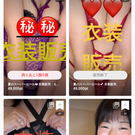
残りあと1個/1個
販売終了
夏のスーパーセール❤️
衣装販売 もちゅりん食べた時の衣装です❤️
夏のスーパーセール💕
衣装販売 赤色衣装❤️
49,000pt
49,000pt
18
22