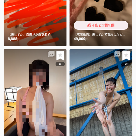
残りあと1個/1個
【裏しずか】自撮り🤳白衣装💕
【衣装販売】裏しずかで着用したピンクと使用済み前貼り3枚 限定超ショート動画付き
8,888pt
49,000pt
19
20