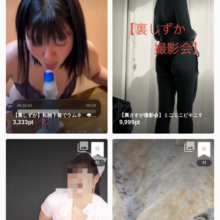
【裏しずか】私物下着でラムネ 👅舌でお迎え👅
【裏さすが撮影会】ミニミニビキニ👙
3,333pt
9,999pt
21
22