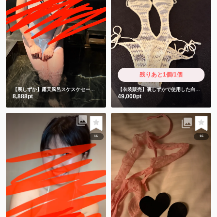
残りあと1個/1個
【裏しずか】露天風呂スケスケセーラー服風衣装💕これ布意味ありますか？スケスケなんですが😩
【衣装販売】裏しずかで使用した白衣装 御礼動画2本付き
8,888pt
49,000pt
16
16