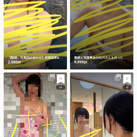
【動画、写真詰め合わせ】尻焼温泉♨️牛さん水着と鬼さん豆まき 恒例飛び込み動画付き🏊
動画と写真💗あの出川さんも行った温泉 3年前の私です🫣 スマホの中に埋もれてました😋
2,980pt
9,999pt
23
22