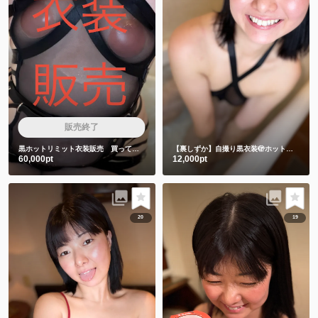
販売終了
黒ホットリミット衣装販売 買ってくれた人しか見れない特典動画2本付き❤️
【裏しずか】自撮り黒衣装🫣ホットリミット🎵夏を刺激します❤️
60,000pt
12,000pt
20
19