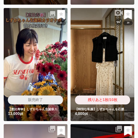
22
20
販売終了
残りあと1枚/10枚
【恵比寿🌸】しずかちゃん生誕祭カラオケ会🎤飲み放題付き
【特別な私服】しずかちゃんを応援したい人限定
13,000pt
4,000pt