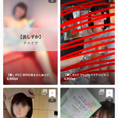
21
22
【裏しずか】封印出来ません㊙️セクシーチャイナキョンシー
【裏しずか】ぴちぴちマイクロビキニ
8,888pt
4,900pt
27
24