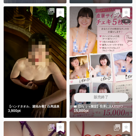
18
18
販売終了
【ハンドタオル、湯浴み着】白馬温泉
📸【3セット限定】世界に3人だけ♡
しずかち
3,900pt
15,000pt
18
18