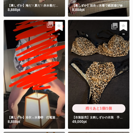
【裏しずか】海だ！夏だ！赤水着だー💗
朝の海最高💗
【裏しずか】浴衣→水着で鏡面遊び㊙️
8,888pt
8,888pt
16
16
残りあと1個/1個
【裏しずか】浴衣→水着🫣 灯篭遊び
ギリギリ付いてません！当たってません🫣
【衣装販売】女豹しずかの衣装 手書きお手紙と限定ショート動画付き
8,888pt
49,000pt