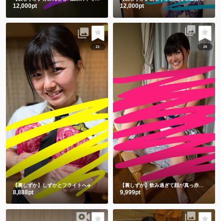
12,000pt
12,000pt
21
20
【裏しずか】しずかとフライトへ✈️
【裏しずか】飲み過ぎて顔が真っ赤な浴衣しずかです
8,888pt
9,999pt