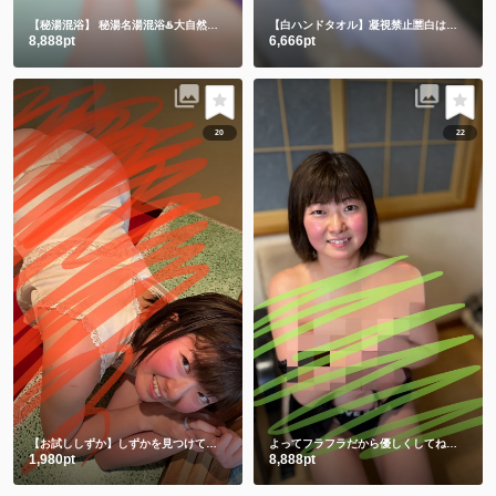
【秘湯混浴】
秘湯名湯混浴♨️大自然の中でハンドタオル㊙️
【白ハンドタオル】凝視禁止🈲白は透けちゃうって🫣
8,888pt
6,666pt
20
22
【お試ししずか】しずかを見つけて、選んでくれてありがとう💕💕
よってフラフラだから優しくしてね💕ワキと手ぶらは裸より恥ずかしい🫣
1,980pt
8,888pt