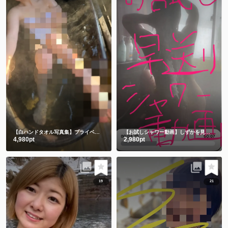
【白ハンドタオル写真集】プライベート感満載の貸切露天風呂㊙️前編
【お試しシャワー動画】しずかを見つけてくれてありがとう🫶
4,980pt
2,980pt
19
21