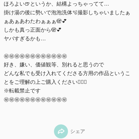
ほろよい🍺というか、結構よっちゃってて…
掛け湯の後に勢いで泡泡洗体🫧撮影しちゃいましたぁ
ぁあぁあわたわぁぁぁ🫣💕
しかも真っ正面から🫣💕
ヤバすぎるかも…
㊙️㊙️㊙️㊙️㊙️㊙️㊙️㊙️㊙️㊙️㊙️㊙️
好き、嫌い、価値観等、別れると思うので
どんな私でも受け入れてくださる方用の作品というこ
とをご理解の上ご購入ください🙇🏻‍♀️
※転載禁止です
㊙️㊙️㊙️㊙️㊙️㊙️㊙️㊙️㊙️㊙️㊙️㊙️
シェア