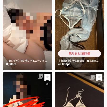
残りあと1個/1個
【裏しずか】添い寝シチュエーションからのセクシー写真集💗
【衣装販売】青衣装販売 御礼動画と直筆お手紙付きです❤️
8,888pt
49,000pt
18
16