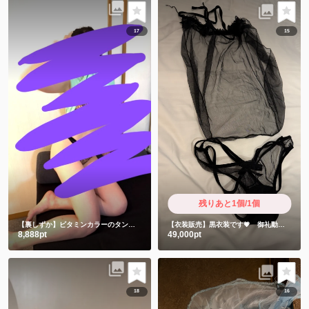
17
15
残りあと1個/1個
【裏しずか】ビタミンカラーのタンクトップの下には女豹🐆🫣
【衣装販売】黒衣装です💗 御礼動画付き
8,888pt
49,000pt
18
16