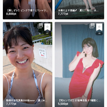
【裏しずか】ピンク下着？とTシャツ編💗
ピンクの下着何も隠れてないんですけど😤
水着だよ👙後編💕 夏だ、海だ、水着のしずかだ💕動画と写真合わせて200枚over
8,888pt
7,777pt
17
19
動画付き写真集200枚over 夏だ☀️海だ🌊水着のしずかもご賞味ください💕
【写ルンです】27枚💗衣装👙7種類くらい
7,777pt
5,500pt