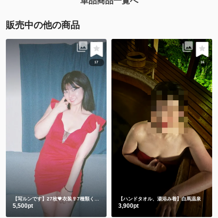
単品商品一覧へ
販売中の他の商品
17
16
【写ルンです】27枚💗衣装👙7種類くらい
【ハンドタオル、湯浴み着】白馬温泉
5,500pt
3,900pt