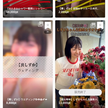
【きわきわシャワー動画とシャワー後写真】朝シャワーでさっぱり💗
【裏しずか】頑張れサッカー日本代表！！⚽️ 応援コス📣📣📣チビユニフォーム🫣
18,000pt
2,055pt
21
22
販売終了
【裏しずか】ウエディング🌻👰㊙️💕💋
【恵比寿🌸】しずかちゃん生誕祭カラオケ会🎤飲み放題付き
8,888pt
13,000pt