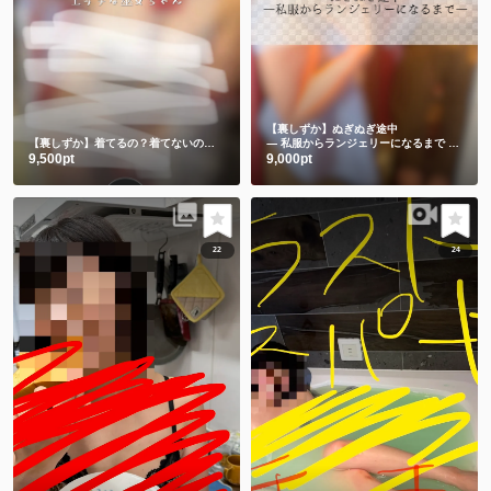
【裏しずか】ぬぎぬぎ途中
【裏しずか】着てるの？着てないの？エッチな巫女ちゃん
― 私服からランジェリーになるまで ―🫣💕
9,500pt
9,000pt
22
24