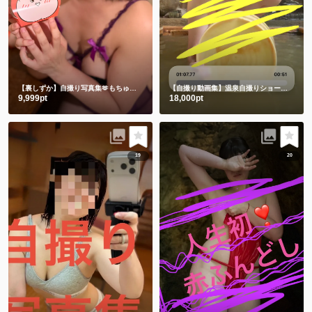
【裏しずか】自撮り写真集🫶もちゅりんと私とむらさきえちえち下着
【自撮り動画集】温泉自撮りショート動画３本詰め合わせ
9,999pt
18,000pt
19
20