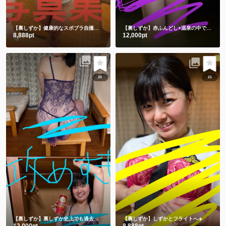
【裏しずか】健康的なスポブラ自撮り🤳
ショート動画１本と写真50枚
【裏しずか】赤ふんどし+温泉の中で湯あみぎを着る🫣ショート動画２本と写真100枚セット
8,888pt
12,000pt
20
21
【裏しずか】裏しずか史上でも過去一を争う攻めすぎ写真集😂㊙️
【裏しずか】しずかとフライトへ✈️
12,000pt
8,888pt