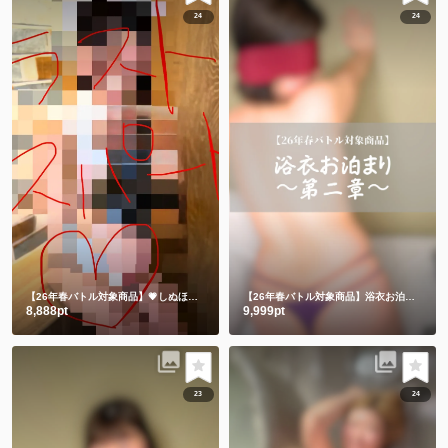
24
24
【26年春バトル対象商品】💗しぬほど恥ずかしかった💗うさちゃんメイド💗
【26年春バトル対象商品】浴衣お泊まり〜第二章〜
8,888pt
9,999pt
23
24