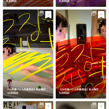
8,888pt
8,888pt
23
22
【26年春バトル対象商品】私を梅田に連れてって💗
チャイナドレス入浴🛀からの生脱ぎ🫣㊙️
【26年春バトル対象商品】私を梅田に連れてって💗
18,888pt
5,000pt