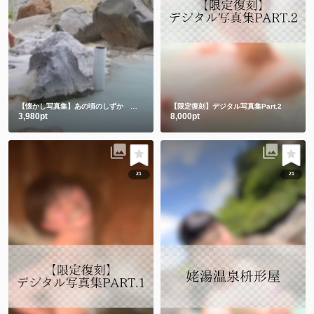
【懐かし写真集】あの頃のしずか 昔も今もみんなありがとう💕
【限定復刻】デジタル写真集Part.2
3,980pt
8,000pt
21
21