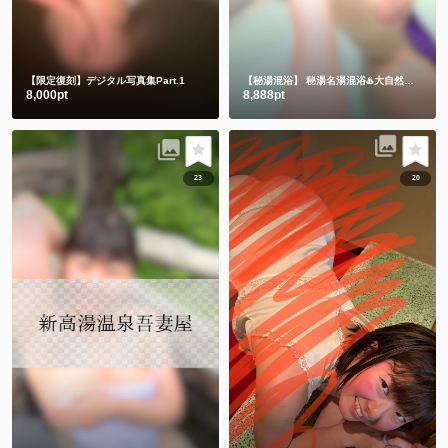
【限定復刻】デジタル写真集Part.1
【秘湯混浴】
秘湯名湯混浴♨️大自然の中でハンドタオル㊙️
8,000pt
8,888pt
23
20