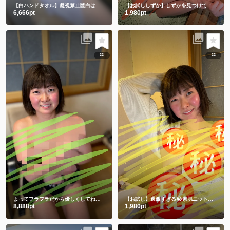
【白ハンドタオル】凝視禁止🈲白は透けちゃうって🫣
【お試ししずか】しずかを見つけて、選んでくれてありがとう💕💕
6,666pt
1,980pt
22
22
よってフラフラだから優しくしてね💕ワキと手ぶらは裸より恥ずかしい🫣
【お試し】過激すぎる😭素肌ニットからの手ぶらショット㊙️
8,888pt
1,980pt