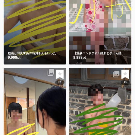
動画と写真💗あの出川さんも行った温泉 3年前の私です🫣 スマホの中に埋もれてました😋
【温泉ハンドタオル撮影と手ぶら撮影】撮りたてホヤホヤ💕今のしずかを見て下さい💗
9,999pt
8,888pt
22
23