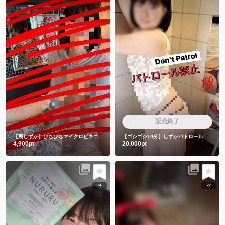
販売終了
【裏しずか】ぴちぴちマイクロビキニ
【ゴシゴシ10分】しずかパトロール隊は絶対みちゃダメです🙅
4,900pt
20,000pt
24
22