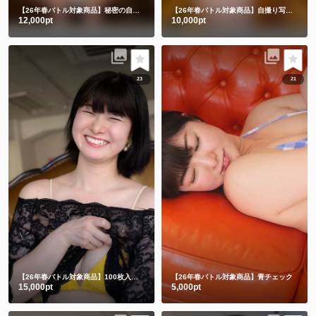
【26年春バトル対象商品】秘密の自撮り👙🚽🤳🈲
【26年春バトル対象商品】自撮り写真とミニムービー5️⃣
12,000pt
10,000pt
23
21
【26年春バトル対象商品】100枚入り写真集☺️💕
【26年春バトル対象商品】青チェック
15,000pt
5,000pt