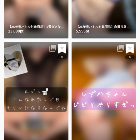
【26年春バトル対象商品】1番ダメなヤツ💔自撮り🤳
【26年春バトル対象商品】自撮り🤳水着で入浴💕🥰
13,000pt
5,555pt
25
22