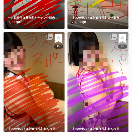
一言動画付き🎥自宅キッチン公開🏠 一緒に朝ごはん食べよ🍞それとも私にする🫣💕
【26年春バトル対象商品】入浴動画㊙️チャイナドレスでLUSHバスボム💕生ぬぎ🫣
8,999pt
28,000pt
23
21
【26年春バトル対象商品】私を梅田に連れてって💕
何も隠れてない😂メイドだよー❤️
【26年春バトル対象商品】私を梅田に連れてって💗