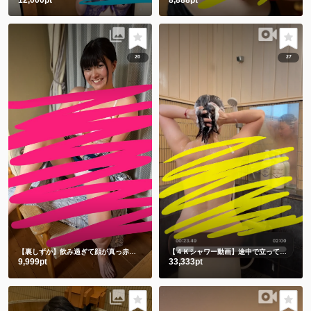
20
27
【裏しずか】飲み過ぎて顔が真っ赤な浴衣しずかです
【４Ｋシャワー動画】途中で立ってごめんなさい🙇‍♀️撮影忘れてました🫣
9,999pt
33,333pt