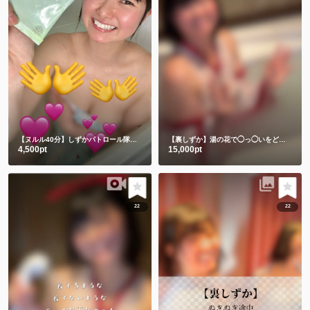
【ヌルル40分】しずかパトロール隊集合🚨
【裏しずか】湯の花で◯っ◯いをどろパック🫣💕
4,500pt
15,000pt
22
22