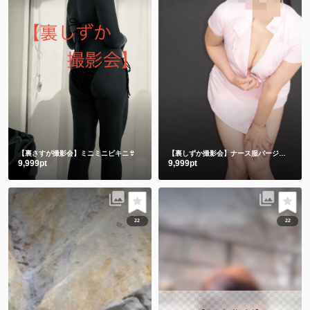
【裏さすが撮影会】ミニミニビキニ👙
【裏しずか撮影会】ナース服バージョン
9,999pt
9,999pt
22
22