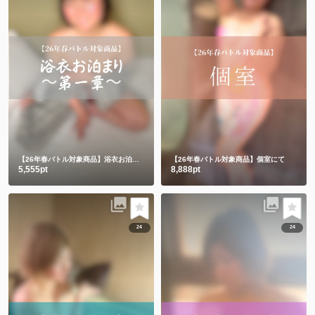
【26年春バトル対象商品】浴衣お泊まり〜第一章〜
【26年春バトル対象商品】個室にて
5,555pt
8,888pt
24
24