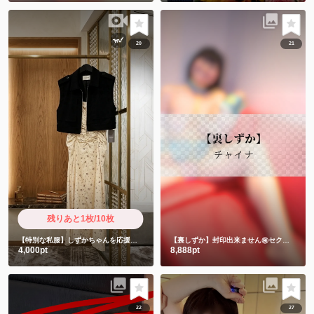
20
21
残りあと1枚/10枚
【特別な私服】しずかちゃんを応援したい人限定
【裏しずか】封印出来ません㊙️セクシーチャイナキョンシー
4,000pt
8,888pt
22
27