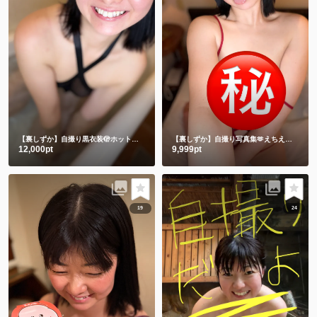
【裏しずか】自撮り黒衣装🫣ホットリミット🎵夏を刺激します❤️
【裏しずか】自撮り写真集🫶えちえち赤下着
12,000pt
9,999pt
19
24