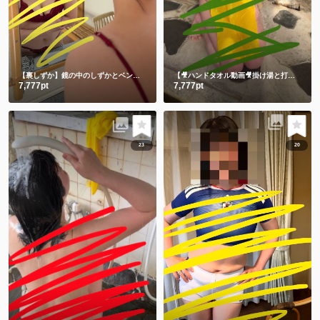
【裏しずか】鏡の中のしずかとベンチに座る生しずかどっちが好き？💕
【🎥ハンドタオル動画🎥掛け湯と打たせ湯】温泉に入る時は掛け湯しよ💕打たせ湯熱すぎた😂
7,777pt
7,777pt
23
20