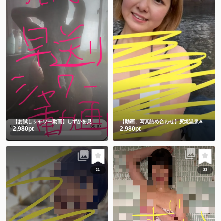
【お試しシャワー動画】しずかを見つけてくれてありがとう🫶
【動画、写真詰め合わせ】尻焼温泉♨️牛さん水着と鬼さん豆まき 恒例飛び込み動画付き🏊
2,980pt
2,980pt
21
23