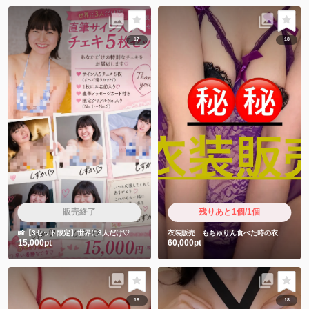
17
18
販売終了
残りあと1個/1個
📸【3セット限定】世界に3人だけ♡
しずかちゃん直筆サイン入りチェキ5枚セット
衣装販売 もちゅりん食べた時の衣装です❤️
15,000pt
60,000pt
18
18