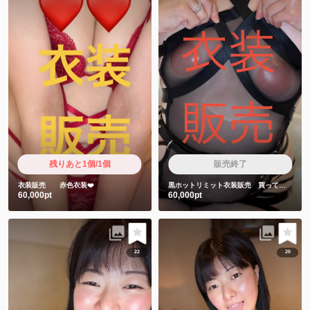
残りあと1個/1個
販売終了
衣装販売 赤色衣装❤️
黒ホットリミット衣装販売 買ってくれた人しか見れない特典動画2本付き❤️
60,000pt
60,000pt
22
20