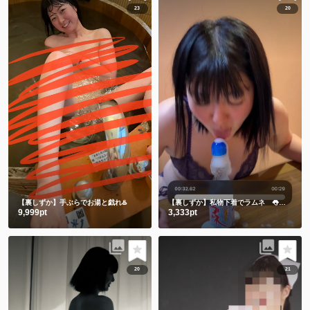
23
20
【裏しずか】手ぶらでお湯と戯れ♨️
【裏しずか】私物下着でラムネ 👅舌でお迎え👅
9,999pt
3,333pt
20
21