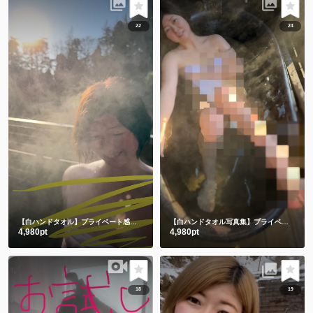
22
24
【白ハンドタオル】プライベート感満載の貸切露天風呂で撮影したよ🫣💕後編
【白ハンドタオル写真集】プライベート感満載の貸切露天風呂㊙️前編
4,980pt
4,980pt
18
19