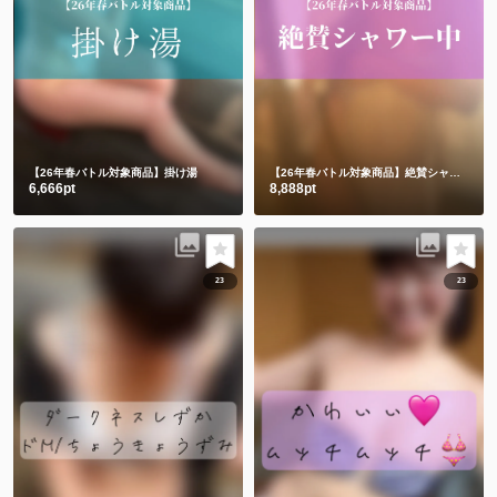
【26年春バトル対象商品】掛け湯
【26年春バトル対象商品】絶賛シャワー中。。。
6,666pt
8,888pt
23
23