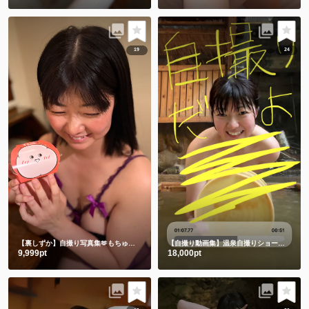
19
24
【裏しずか】自撮り写真集🫶もちゅりんと私とむらさきえちえち下着
【自撮り動画集】温泉自撮りショート動画３本詰め合わせ
9,999pt
18,000pt