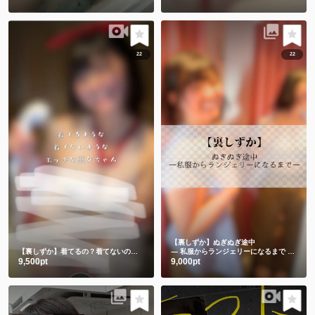
22
22
【裏しずか】ぬぎぬぎ途中
【裏しずか】着てるの？着てないの？エッチな巫女ちゃん
― 私服からランジェリーになるまで ―🫣💕
9,500pt
9,000pt