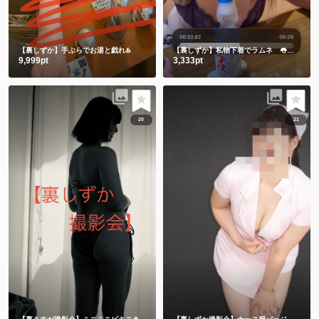
【裏しずか】手ぶらでお湯と戯れ♨️
【裏しずか】私物下着でラムネ 👅舌でお迎え👅
9,999pt
3,333pt
20
21