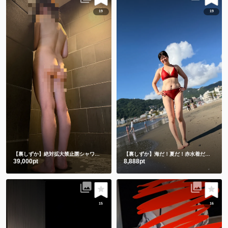
19
19
【裏しずか】絶対拡大禁止🈲シャワー動画🎥
立ちシャワーと床座りシャワー🫣
【裏しずか】海だ！夏だ！赤水着だー💗
朝の
39,000pt
8,888pt
15
16