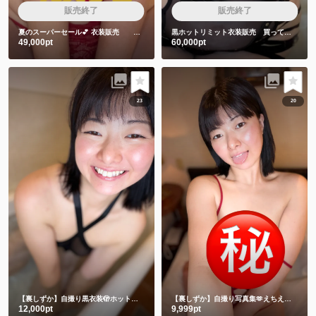
販売終了
販売終了
夏のスーパーセール💕
衣装販売 赤色衣装❤️
黒ホットリミット衣装販売 買ってくれた人しか見れない特典動画2本付き❤️
49,000pt
60,000pt
23
20
【裏しずか】自撮り黒衣装🫣ホットリミット🎵夏を刺激します❤️
【裏しずか】自撮り写真集🫶えちえち赤下着
12,000pt
9,999pt