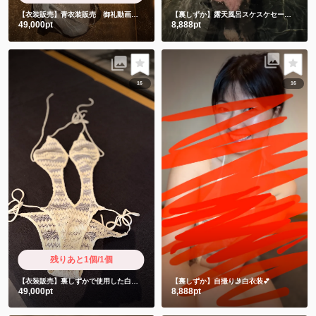
【衣装販売】青衣装販売 御礼動画と直筆お手紙付きです❤️
【裏しずか】露天風呂スケスケセーラー服風衣装💕これ布意味ありますか？スケスケなんですが😩
49,000pt
8,888pt
16
16
残りあと1個/1個
【衣装販売】裏しずかで使用した白衣装 御礼動画2本付き
【裏しずか】自撮り🤳白衣装💕
49,000pt
8,888pt