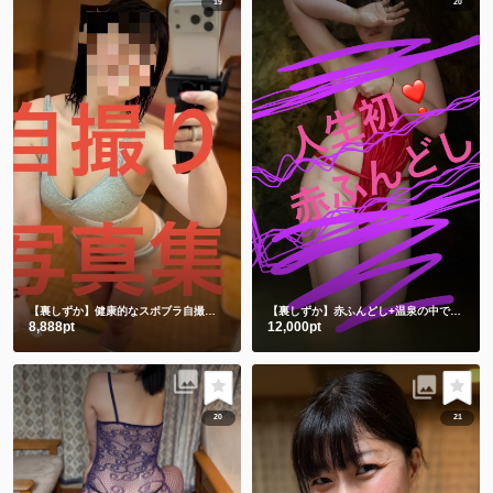
19
20
【裏しずか】健康的なスポブラ自撮り🤳
ショート動画１本と写真50枚
【裏しずか】赤ふんどし+温泉の中で湯あみぎを着る🫣ショート動画２本と写真100枚セット
8,888pt
12,000pt
20
21