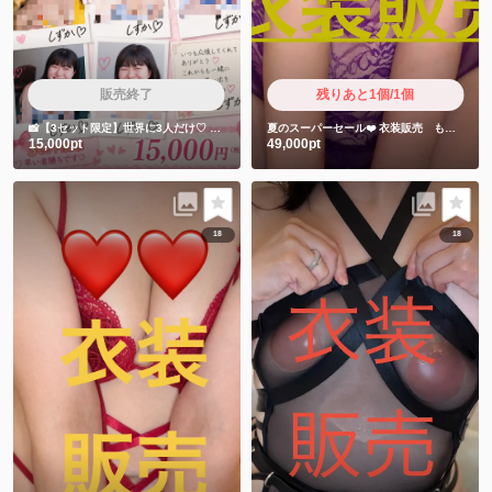
販売終了
残りあと1個/1個
📸【3セット限定】世界に3人だけ♡
しずかちゃん直筆サイン入りチェキ5枚セット
夏のスーパーセール❤️
衣装販売 もちゅりん食べた時の衣装です❤️
15,000pt
49,000pt
18
18