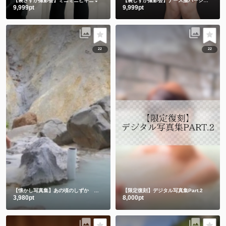
【裏さすが撮影会】ミニミニビキニ👙
【裏しずか撮影会】ナース服バージョン
9,999pt
9,999pt
22
22
【懐かし写真集】あの頃のしずか 昔も今もみんなありがとう💕
【限定復刻】デジタル写真集Part.2
3,980pt
8,000pt