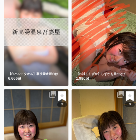
【白ハンドタオル】凝視禁止🈲白は透けちゃうって🫣
【お試ししずか】しずかを見つけて、選んでくれてありがとう💕💕
6,666pt
1,980pt
22
22