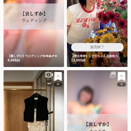
販売終了
【裏しずか】ウエディング🌻👰㊙️💕💋
【恵比寿🌸】しずかちゃん生誕祭カラオケ会🎤飲み放題付き
8,888pt
13,000pt
20
21