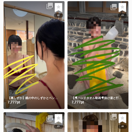
22
23
【裏しずか】鏡の中のしずかとベンチに座る生しずかどっちが好き？💕
【🎥ハンドタオル動画🎥掛け湯と打たせ湯】温泉に入る時は掛け湯しよ💕打たせ湯熱すぎた😂
7,777pt
7,777pt
23
20