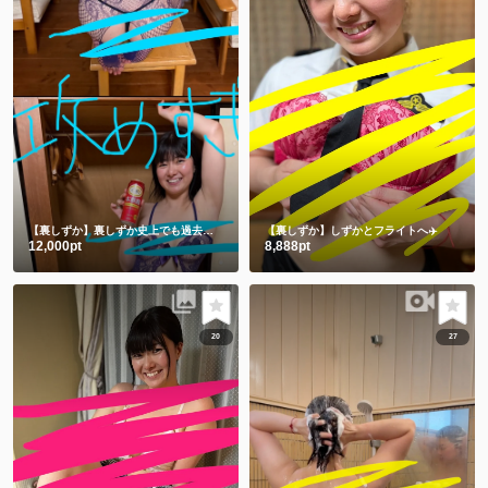
【裏しずか】裏しずか史上でも過去一を争う攻めすぎ写真集😂㊙️
【裏しずか】しずかとフライトへ✈️
12,000pt
8,888pt
20
27