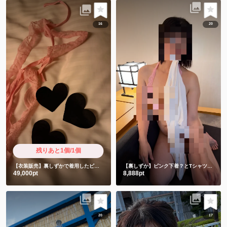
16
20
残りあと1個/1個
【衣装販売】裏しずかで着用したピンクと使用済み前貼り3枚 限定超ショート動画付き
【裏しずか】ピンク下着？とTシャツ編💗
ピ
49,000pt
8,888pt
20
17