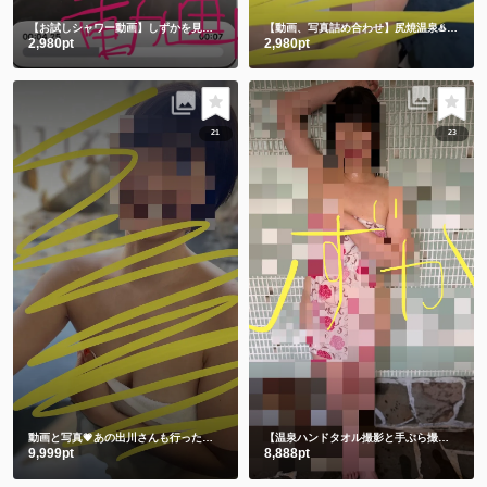
【お試しシャワー動画】しずかを見つけてくれてありがとう🫶
【動画、写真詰め合わせ】尻焼温泉♨️牛さん水着と鬼さん豆まき 恒例飛び込み動画付き🏊
2,980pt
2,980pt
21
23
動画と写真💗あの出川さんも行った温泉 3年前の私です🫣 スマホの中に埋もれてました😋
【温泉ハンドタオル撮影と手ぶら撮影】撮りたてホヤホヤ💕今のしずかを見て下さい💗
9,999pt
8,888pt