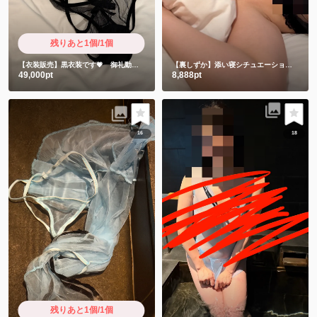
残りあと1個/1個
【衣装販売】黒衣装です💗 御礼動画付き
【裏しずか】添い寝シチュエーションからのセクシー写真集💗
49,000pt
8,888pt
16
18
残りあと1個/1個