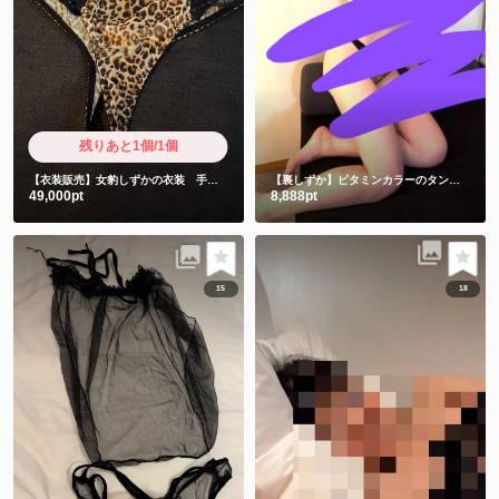
残りあと1個/1個
【衣装販売】女豹しずかの衣装 手書きお手紙と限定ショート動画付き
【裏しずか】ビタミンカラーのタンクトップの下には女豹🐆🫣
49,000pt
8,888pt
15
18