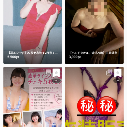
【写ルンです】27枚💗衣装👙7種類くらい
【ハンドタオル、湯浴み着】白馬温泉
5,500pt
3,900pt
18
18