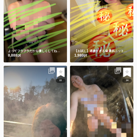
よってフラフラだから優しくしてね💕ワキと手ぶらは裸より恥ずかしい🫣
【お試し】過激すぎる😭素肌ニットからの手ぶらショット㊙️
8,888pt
1,980pt
22
24