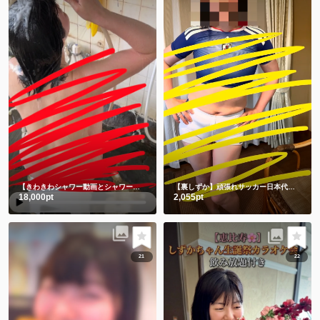
【きわきわシャワー動画とシャワー後写真】朝シャワーでさっぱり💗
【裏しずか】頑張れサッカー日本代表！！⚽️ 応援コス📣📣📣チビユニフォーム🫣
18,000pt
2,055pt
21
22