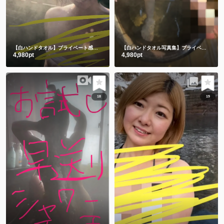
【白ハンドタオル】プライベート感満載の貸切露天風呂で撮影したよ🫣💕後編
【白ハンドタオル写真集】プライベート感満載の貸切露天風呂㊙️前編
4,980pt
4,980pt
18
19