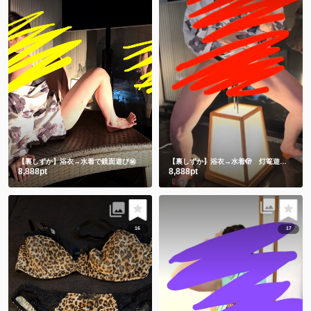
【裏しずか】浴衣→水着で鏡面遊び㊙️
【裏しずか】浴衣→水着🫣 灯篭遊び
ギリギ
8,888pt
8,888pt
16
17