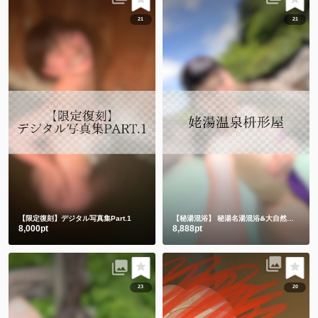
21
21
【限定復刻】デジタル写真集Part.1
【秘湯混浴】
秘湯名湯混浴♨️大自然の中でハンドタオル㊙️
8,000pt
8,888pt
23
20