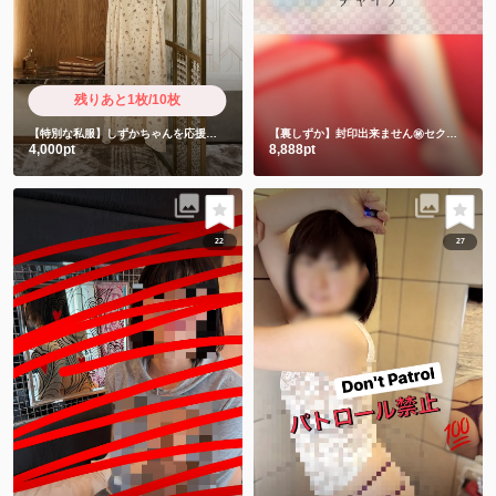
残りあと1枚/10枚
【特別な私服】しずかちゃんを応援したい人限定
【裏しずか】封印出来ません㊙️セクシーチャイナキョンシー
4,000pt
8,888pt
22
27