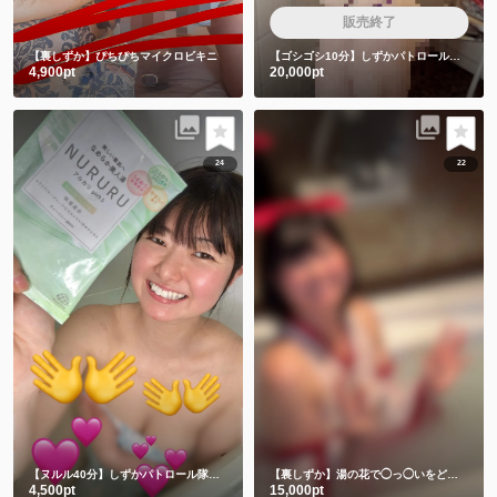
販売終了
【裏しずか】ぴちぴちマイクロビキニ
【ゴシゴシ10分】しずかパトロール隊は絶対みちゃダメです🙅
4,900pt
20,000pt
24
22
【ヌルル40分】しずかパトロール隊集合🚨
【裏しずか】湯の花で◯っ◯いをどろパック🫣💕
4,500pt
15,000pt