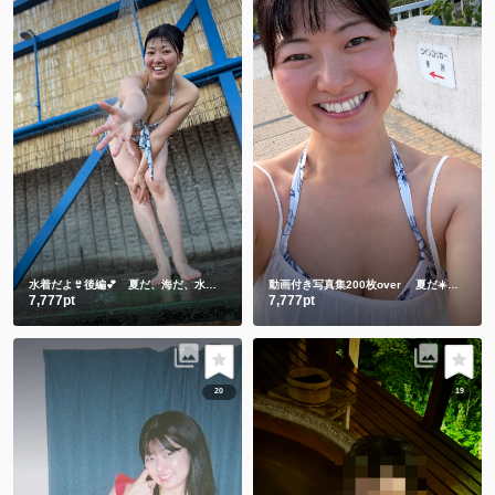
水着だよ👙後編💕 夏だ、海だ、水着のしずかだ💕動画と写真合わせて200枚over
動画付き写真集200枚over 夏だ☀️海だ🌊水着のしずかもご賞味ください💕
7,777pt
7,777pt
20
19