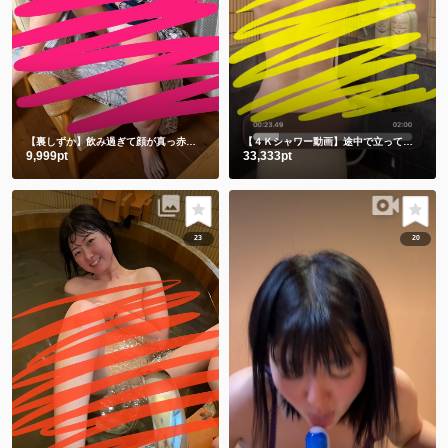
【裏しずか】飲み過ぎて顔が真っ赤な浴衣しずかです
【４Ｋシャワー動画】途中で立ってごめんなさい🙇‍♀️撮影忘れてました🫣
9,999pt
33,333pt
23
20