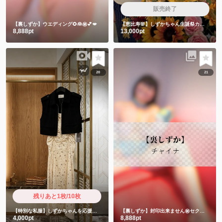
販売終了
【裏しずか】ウエディング🌻👰㊙️💕💋
【恵比寿🌸】しずかちゃん生誕祭カラオケ会🎤飲み放題付き
8,888pt
13,000pt
20
21
残りあと1枚/10枚
【特別な私服】しずかちゃんを応援したい人限定
【裏しずか】封印出来ません㊙️セクシーチャイナキョンシー
4,000pt
8,888pt