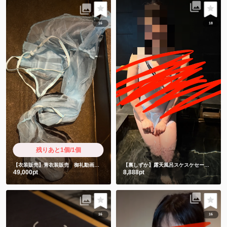
16
18
残りあと1個/1個
【衣装販売】青衣装販売 御礼動画と直筆お手紙付きです❤️
【裏しずか】露天風呂スケスケセーラー服風衣装💕これ布意味ありますか？スケスケなんですが😩
49,000pt
8,888pt
16
16