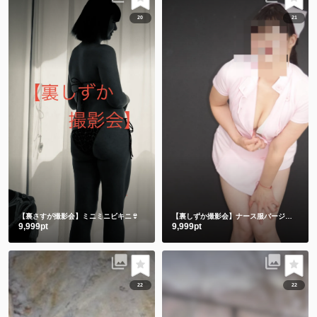
20
21
【裏さすが撮影会】ミニミニビキニ👙
【裏しずか撮影会】ナース服バージョン
9,999pt
9,999pt
22
22