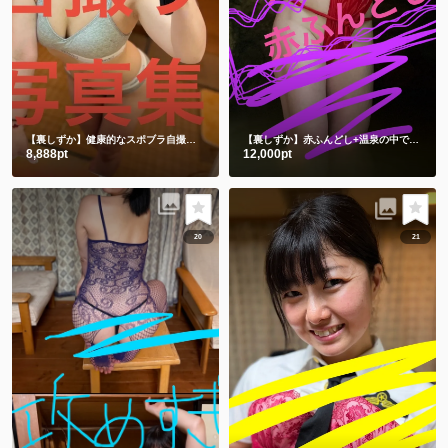
【裏しずか】健康的なスポブラ自撮り🤳
ショート動画１本と写真50枚
【裏しずか】赤ふんどし+温泉の中で湯あみぎを着る🫣ショート動画２本と写真100枚セット
8,888pt
12,000pt
20
21