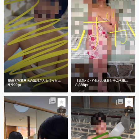
動画と写真💗あの出川さんも行った温泉 3年前の私です🫣 スマホの中に埋もれてました😋
【温泉ハンドタオル撮影と手ぶら撮影】撮りたてホヤホヤ💕今のしずかを見て下さい💗
9,999pt
8,888pt
22
23