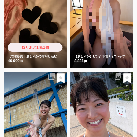
残りあと1個/1個
【衣装販売】裏しずかで着用したピンクと使用済み前貼り3枚 限定超ショート動画付き
【裏しずか】ピンク下着？とTシャツ編💗
ピ
49,000pt
8,888pt
20
17