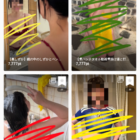
【裏しずか】鏡の中のしずかとベンチに座る生しずかどっちが好き？💕
【🎥ハンドタオル動画🎥掛け湯と打たせ湯】温泉に入る時は掛け湯しよ💕打たせ湯熱すぎた😂
7,777pt
7,777pt
23
20