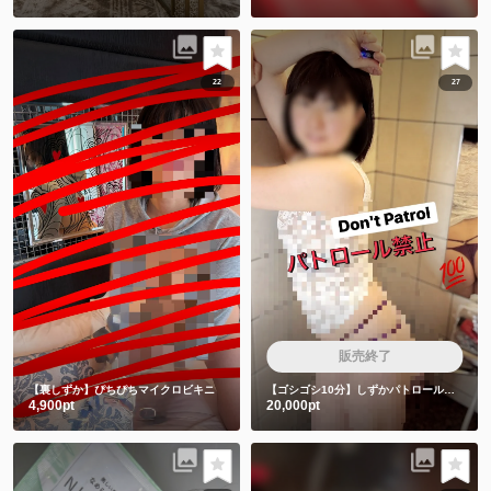
22
27
販売終了
【裏しずか】ぴちぴちマイクロビキニ
【ゴシゴシ10分】しずかパトロール隊は絶対みちゃダメです🙅
4,900pt
20,000pt