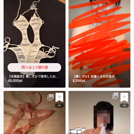
残りあと1個/1個
【衣装販売】裏しずかで使用した白衣装 御礼動画2本付き
【裏しずか】自撮り🤳白衣装💕
49,000pt
8,888pt
16
19