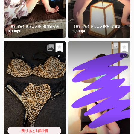
【裏しずか】浴衣→水着で鏡面遊び㊙️
【裏しずか】浴衣→水着🫣 灯篭遊び
ギリギ
8,888pt
8,888pt
16
17
残りあと1個/1個