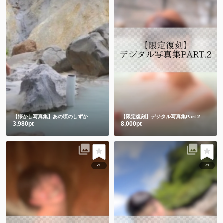
【懐かし写真集】あの頃のしずか 昔も今もみんなありがとう💕
【限定復刻】デジタル写真集Part.2
3,980pt
8,000pt
21
21