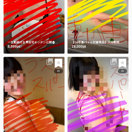
一言動画付き🎥自宅キッチン公開🏠 一緒に朝ごはん食べよ🍞それとも私にする🫣💕
【26年春バトル対象商品】入浴動画㊙️チャイナドレスでLUSHバスボム💕生ぬぎ🫣
8,999pt
28,000pt
23
21