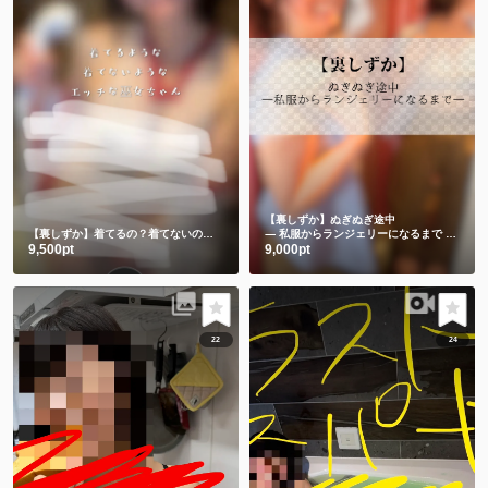
【裏しずか】ぬぎぬぎ途中
【裏しずか】着てるの？着てないの？エッチな巫女ちゃん
― 私服からランジェリーになるまで ―🫣💕
9,500pt
9,000pt
22
24