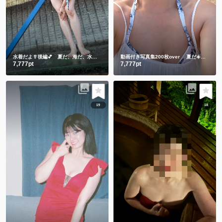
水着だよ👙後編💕 夏だ、海だ、水着のしずかだ💕動画と写真合わせて200枚over
動画付き写真集200枚over 夏だ☀️海だ🌊水着のしずかもご賞味ください💕
7,777pt
7,777pt
19
18