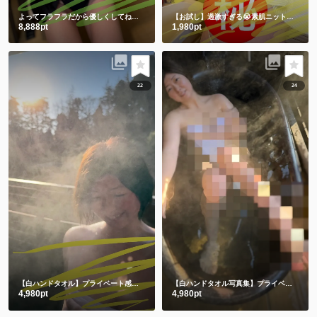
よってフラフラだから優しくしてね💕ワキと手ぶらは裸より恥ずかしい🫣
【お試し】過激すぎる😭素肌ニットからの手ぶらショット㊙️
8,888pt
1,980pt
22
24
【白ハンドタオル】プライベート感満載の貸切露天風呂で撮影したよ🫣💕後編
【白ハンドタオル写真集】プライベート感満載の貸切露天風呂㊙️前編
4,980pt
4,980pt