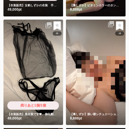
【衣装販売】女豹しずかの衣装 手書きお手紙と限定ショート動画付き
【裏しずか】ビタミンカラーのタンクトップの下には女豹🐆🫣
49,000pt
8,888pt
15
18
残りあと1個/1個
【衣装販売】黒衣装です💗 御礼動画付き
【裏しずか】添い寝シチュエーションからのセクシー写真集💗
49,000pt
8,888pt