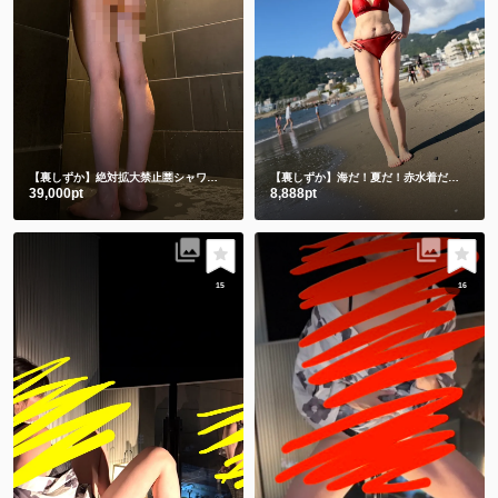
【裏しずか】絶対拡大禁止🈲シャワー動画🎥
立ちシャワーと床座りシャワー🫣
【裏しずか】海だ！夏だ！赤水着だー💗
朝の
39,000pt
8,888pt
15
16