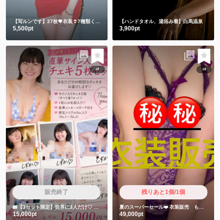
【写ルンです】27枚💗衣装👙7種類くらい
【ハンドタオル、湯浴み着】白馬温泉
5,500pt
3,900pt
18
18
販売終了
残りあと1個/1個
📸【3セット限定】世界に3人だけ♡
しずかちゃん直筆サイン入りチェキ5枚セット
夏のスーパーセール❤️
衣装販売 もちゅりん食べた時の衣装です❤️
15,000pt
49,000pt