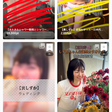
【きわきわシャワー動画とシャワー後写真】朝シャワーでさっぱり💗
【裏しずか】頑張れサッカー日本代表！！⚽️ 応援コス📣📣📣チビユニフォーム🫣
18,000pt
2,055pt
21
22