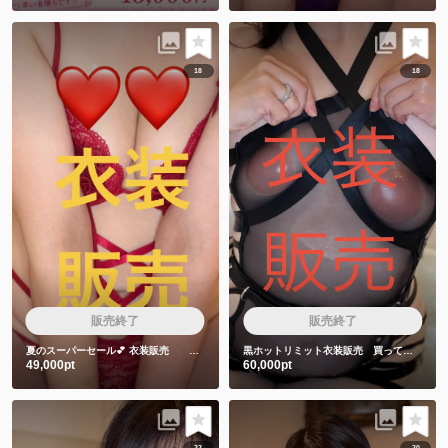
18
18
販売終了
販売終了
夏のスーパーセール💕
衣装販売 赤色衣装❤️
黒ホットリミット衣装販売 買ってくれた人しか見れない特典動画2本付き❤️
49,000pt
60,000pt