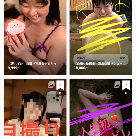
【裏しずか】自撮り写真集🫶もちゅりんと私とむらさきえちえち下着
【自撮り動画集】温泉自撮りショート動画３本詰め合わせ
9,999pt
18,000pt
19
20