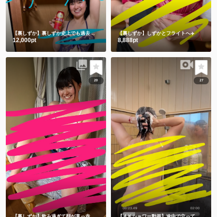
【裏しずか】裏しずか史上でも過去一を争う攻めすぎ写真集😂㊙️
【裏しずか】しずかとフライトへ✈️
12,000pt
8,888pt
20
27
【裏しずか】飲み過ぎて顔が真っ赤な浴衣しずかです
【４Ｋシャワー動画】途中で立ってごめんなさい🙇‍♀️撮影忘れてました🫣