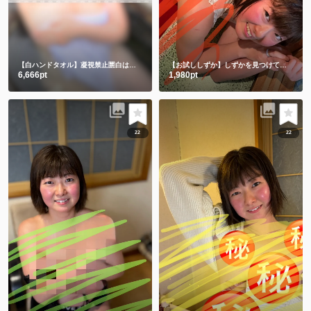
【白ハンドタオル】凝視禁止🈲白は透けちゃうって🫣
【お試ししずか】しずかを見つけて、選んでくれてありがとう💕💕
6,666pt
1,980pt
22
22