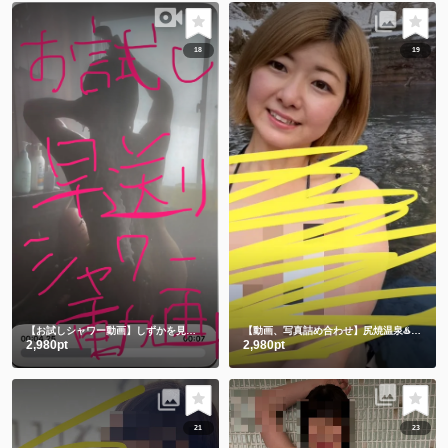
18
19
【お試しシャワー動画】しずかを見つけてくれてありがとう🫶
【動画、写真詰め合わせ】尻焼温泉♨️牛さん水着と鬼さん豆まき 恒例飛び込み動画付き🏊
2,980pt
2,980pt
21
23