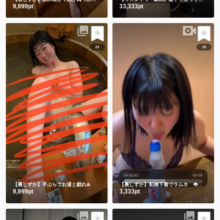
9,999pt
33,333pt
23
20
【裏しずか】手ぶらでお湯と戯れ♨️
【裏しずか】私物下着でラムネ 👅舌でお迎え👅
9,999pt
3,333pt