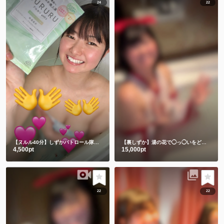
24
22
【ヌルル40分】しずかパトロール隊集合🚨
【裏しずか】湯の花で◯っ◯いをどろパック🫣💕
4,500pt
15,000pt
22
22