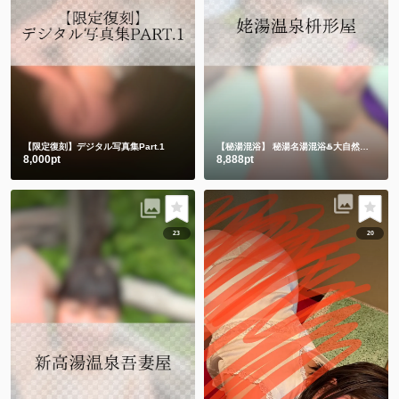
【限定復刻】デジタル写真集Part.1
【秘湯混浴】
秘湯名湯混浴♨️大自然の中でハンドタオル㊙️
8,000pt
8,888pt
23
20