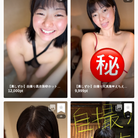
22
20
【裏しずか】自撮り黒衣装🫣ホットリミット🎵夏を刺激します❤️
【裏しずか】自撮り写真集🫶えちえち赤下着
12,000pt
9,999pt
19
24