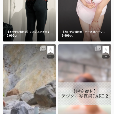
【裏さすが撮影会】ミニミニビキニ👙
【裏しずか撮影会】ナース服バージョン
9,999pt
9,999pt
22
22