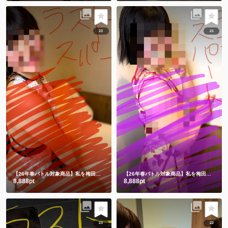
23
21
【26年春バトル対象商品】私を梅田に連れてって💕
何も隠れてない😂メイドだよー❤️
【26年春バトル対象商品】私を梅田に連れてって💗
8,888pt
8,888pt
23
22