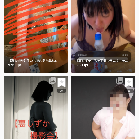
【裏しずか】手ぶらでお湯と戯れ♨️
【裏しずか】私物下着でラムネ 👅舌でお迎え👅
9,999pt
3,333pt
20
21