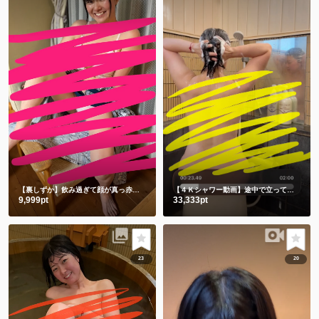
【裏しずか】飲み過ぎて顔が真っ赤な浴衣しずかです
【４Ｋシャワー動画】途中で立ってごめんなさい🙇‍♀️撮影忘れてました🫣
9,999pt
33,333pt
23
20