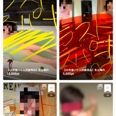
【26年春バトル対象商品】私を梅田に連れてって💗
チャイナドレス入浴🛀からの生脱ぎ🫣㊙️
【26年春バトル対象商品】私を梅田に連れてって💗
18,888pt
5,000pt
24
24