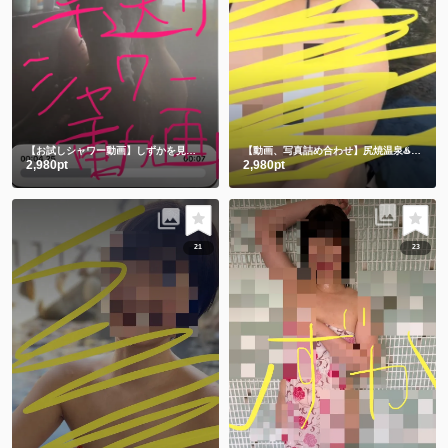
【お試しシャワー動画】しずかを見つけてくれてありがとう🫶
【動画、写真詰め合わせ】尻焼温泉♨️牛さん水着と鬼さん豆まき 恒例飛び込み動画付き🏊
2,980pt
2,980pt
21
23