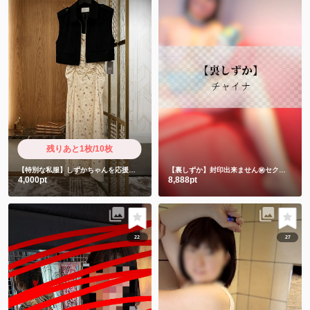
残りあと1枚/10枚
【特別な私服】しずかちゃんを応援したい人限定
【裏しずか】封印出来ません㊙️セクシーチャイナキョンシー
4,000pt
8,888pt
22
27