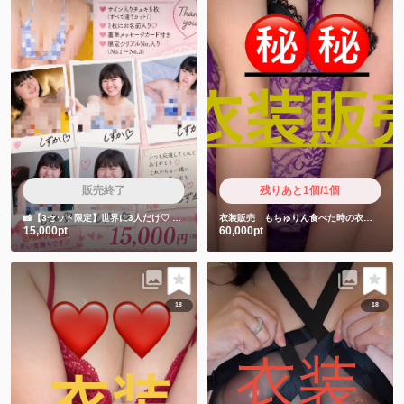
販売終了
残りあと1個/1個
📸【3セット限定】世界に3人だけ♡
しずかちゃん直筆サイン入りチェキ5枚セット
衣装販売 もちゅりん食べた時の衣装です❤️
15,000pt
60,000pt
18
18