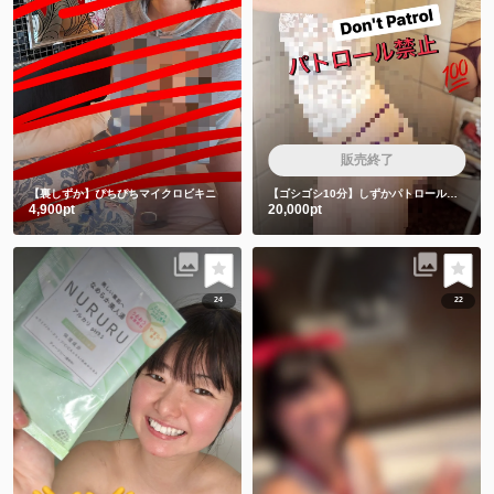
販売終了
【裏しずか】ぴちぴちマイクロビキニ
【ゴシゴシ10分】しずかパトロール隊は絶対みちゃダメです🙅
4,900pt
20,000pt
24
22