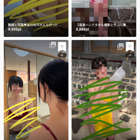
動画と写真💗あの出川さんも行った温泉 3年前の私です🫣 スマホの中に埋もれてました😋
【温泉ハンドタオル撮影と手ぶら撮影】撮りたてホヤホヤ💕今のしずかを見て下さい💗
9,999pt
8,888pt
22
23