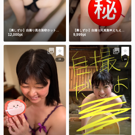
【裏しずか】自撮り黒衣装🫣ホットリミット🎵夏を刺激します❤️
【裏しずか】自撮り写真集🫶えちえち赤下着
12,000pt
9,999pt
19
24