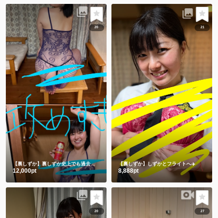
20
21
【裏しずか】裏しずか史上でも過去一を争う攻めすぎ写真集😂㊙️
【裏しずか】しずかとフライトへ✈️
12,000pt
8,888pt
20
27