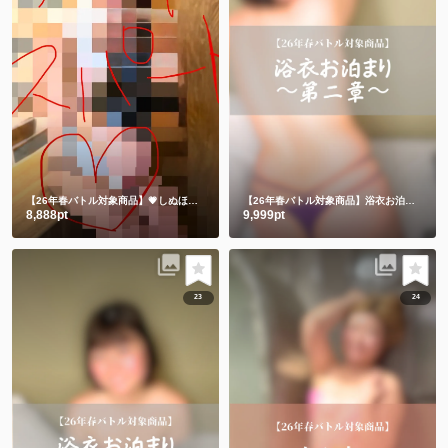
【26年春バトル対象商品】💗しぬほど恥ずかしかった💗うさちゃんメイド💗
【26年春バトル対象商品】浴衣お泊まり〜第二章〜
8,888pt
9,999pt
23
24