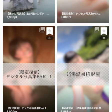
【懐かし写真集】あの頃のしずか 昔も今もみんなありがとう💕
【限定復刻】デジタル写真集Part.2
3,980pt
8,000pt
21
21
【限定復刻】デジタル写真集Part.1
【秘湯混浴】
秘湯名湯混浴♨️大自然の中でハンドタオル㊙️
8,000pt
8,888pt