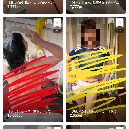
【裏しずか】鏡の中のしずかとベンチに座る生しずかどっちが好き？💕
【🎥ハンドタオル動画🎥掛け湯と打たせ湯】温泉に入る時は掛け湯しよ💕打たせ湯熱すぎた😂
7,777pt
7,777pt
23
20
【きわきわシャワー動画とシャワー後写真】朝シャワーでさっぱり💗
【裏しずか】頑張れサッカー日本代表！！⚽️ 応援コス📣📣📣チビユニフォーム🫣
18,000pt
2,055pt