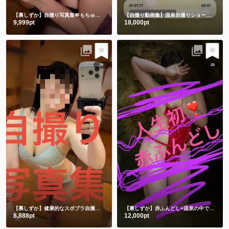
【裏しずか】自撮り写真集🫶もちゅりんと私とむらさきえちえち下着
【自撮り動画集】温泉自撮りショート動画３本詰め合わせ
9,999pt
18,000pt
19
20
【裏しずか】健康的なスポブラ自撮り🤳
ショート動画１本と写真50枚
【裏しずか】赤ふんどし+温泉の中で湯あみぎを着る🫣ショート動画２本と写真100枚セット
8,888pt
12,000pt