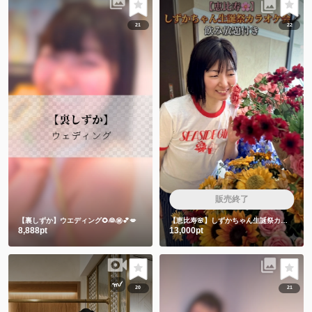
21
22
販売終了
【裏しずか】ウエディング🌻👰㊙️💕💋
【恵比寿🌸】しずかちゃん生誕祭カラオケ会🎤飲み放題付き
8,888pt
13,000pt
20
21