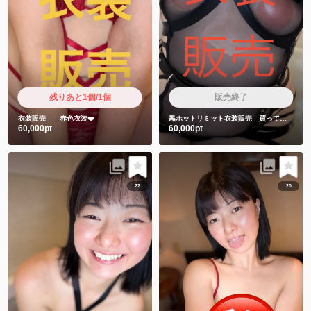
残りあと1個/1個
販売終了
衣装販売 赤色衣装❤️
黒ホットリミット衣装販売 買ってくれた人しか見れない特典動画2本付き❤️
60,000pt
60,000pt
22
20