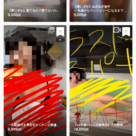
【裏しずか】ぬぎぬぎ途中
【裏しずか】着てるの？着てないの？エッチな巫女ちゃん
― 私服からランジェリーになるまで ―🫣💕
9,500pt
9,000pt
22
24
一言動画付き🎥自宅キッチン公開🏠 一緒に朝ごはん食べよ🍞それとも私にする🫣💕
【26年春バトル対象商品】入浴動画㊙️チャイナドレスでLUSHバスボム💕生ぬぎ🫣
8,999pt
28,000pt