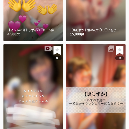
【ヌルル40分】しずかパトロール隊集合🚨
【裏しずか】湯の花で◯っ◯いをどろパック🫣💕
4,500pt
15,000pt
22
22