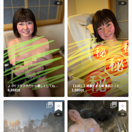
22
22
よってフラフラだから優しくしてね💕ワキと手ぶらは裸より恥ずかしい🫣
【お試し】過激すぎる😭素肌ニットからの手ぶらショット㊙️
8,888pt
1,980pt
22
24