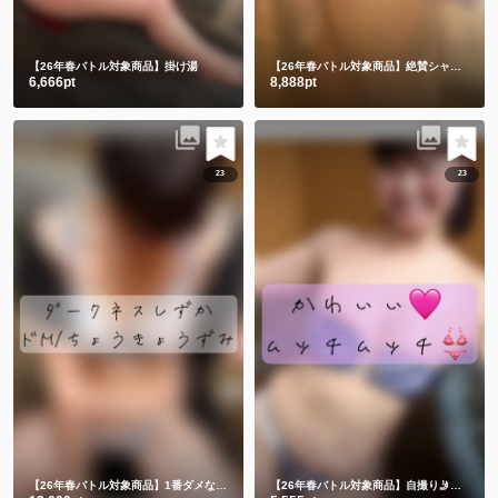
【26年春バトル対象商品】掛け湯
【26年春バトル対象商品】絶賛シャワー中。。。
6,666pt
8,888pt
23
23
【26年春バトル対象商品】1番ダメなヤツ💔自撮り🤳
【26年春バトル対象商品】自撮り🤳水着で入浴💕🥰