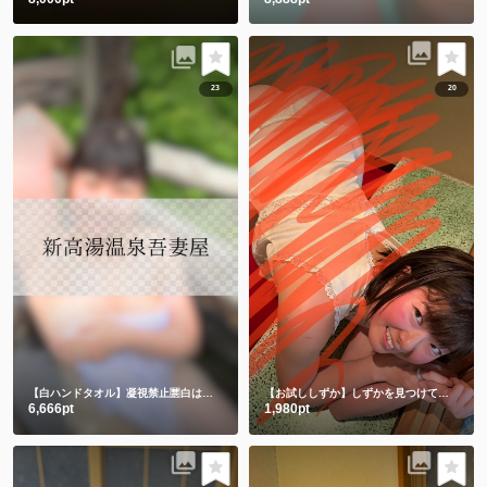
23
20
【白ハンドタオル】凝視禁止🈲白は透けちゃうって🫣
【お試ししずか】しずかを見つけて、選んでくれてありがとう💕💕
6,666pt
1,980pt