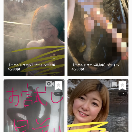
【白ハンドタオル】プライベート感満載の貸切露天風呂で撮影したよ🫣💕後編
【白ハンドタオル写真集】プライベート感満載の貸切露天風呂㊙️前編
4,980pt
4,980pt
18
19