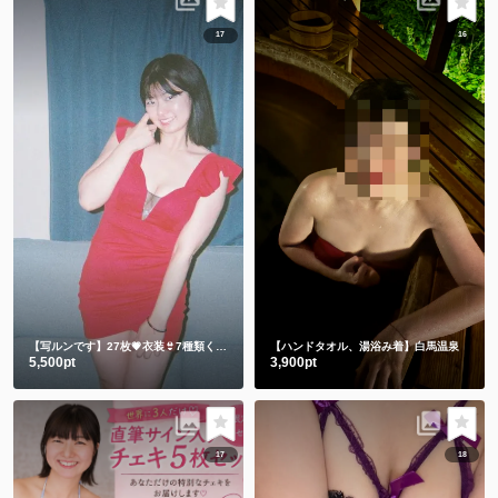
17
16
【写ルンです】27枚💗衣装👙7種類くらい
【ハンドタオル、湯浴み着】白馬温泉
5,500pt
3,900pt
17
18