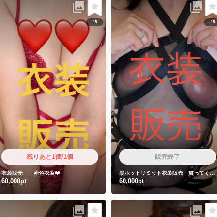
18
18
残りあと1個/1個
販売終了
衣装販売 赤色衣装❤️
黒ホットリミット衣装販売 買ってくれた人しか見れない特典動画2本付き❤️
60,000pt
60,000pt