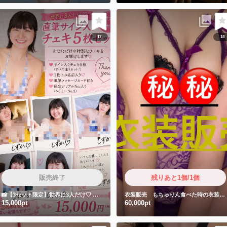
17
18
販売終了
残りあと1個/1個
📸【3セット限定】世界に3人だけ♡
しずかちゃん直筆サイン入りチェキ5枚セット
衣装販売 もちゅりん食べた時の衣装です❤️
15,000pt
60,000pt