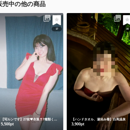
販売中の他の商品
17
16
【写ルンです】27枚💗衣装👙7種類くらい
【ハンドタオル、湯浴み着】白馬温泉
5,500pt
3,900pt